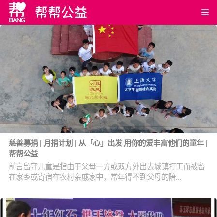
慈善募捐 | 月捐计划 | 从「心」出发 用你的爱丰富他们的童年 |
帮帮公益
前言留守儿童是指由于父母一方或双方外出去城镇打工而被留
在家乡或寄宿在农村亲戚家中，常年得不到父母的陪...