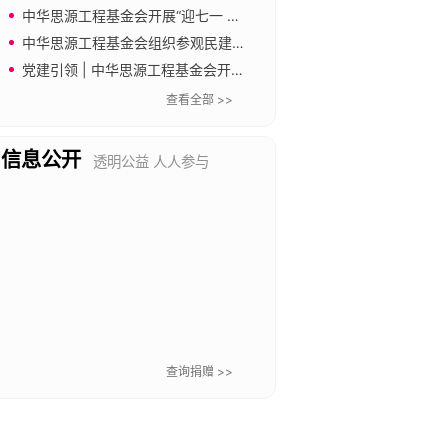
中华思源工程基金会开展“迎七一 强党建 倡廉洁”主题党日活动
中华思源工程基金会组织参观民建中央会史馆
党建引领 | 中华思源工程基金会开展“传承长城精神 奋进新征程”主题党日暨工会文体活动
查看全部 >>
信息公开
透明公益 人人参与
查询捐赠 >>