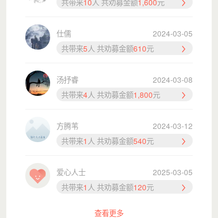
共带来
10
人 共劝募金额
1,600
元
该项目全年接受需要帮助的深圳市青少年的申请。
资助方式分为两种：
仕儒
2024-03-05
1.一次性救助：一次性发放救助金，发放金额最高不超
共带来
5
人 共劝募金额
610
元
过5000元，一次性发放后不再受理申请。
2.年度救助：按照年度申请，每年定期发放救助金，每
汤抒睿
2024-03-08
年发放不超过5000元，个人累计发放金额不超过10000元
。
共带来
4
人 共劝募金额
1,800
元
四、发票说明
感谢您的捐赠，为保障每一位捐赠人的权益，可以向深圳
方腾苇
2024-03-12
市青少年发展基金会申请捐赠票据。由于邮寄成本需要从善
共带来
1
人 共劝募金额
540
元
款中出，而善款需要用于公益项目执行，所以公益组织无力
承担每一次捐赠票据的邮寄成本。按照公益组织内部人力、
爱心人士
2025-03-05
经费的综合考虑，捐款满100元以上的用户，可以由深圳市
共带来
1
人 共劝募金额
120
元
青少年发展基金会承担邮寄成本；捐赠未满100元的用户，
需要您到付邮费或是累计100元以上邮寄，请您谅解！如果
查看更多
需要开具发票，您可发送您的相关信息(捐赠人支付成功截