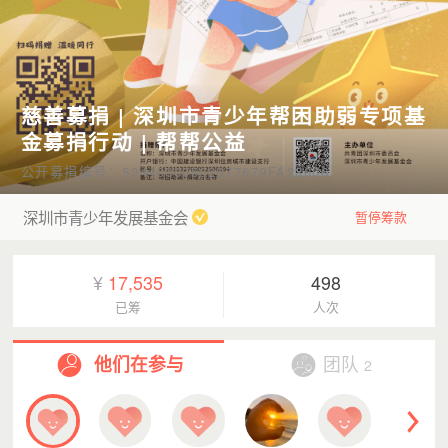
慈善募捐 | 深圳市青少年帮困助弱专项基
金募捐行动 | 帮帮公益
公开募捐编号：53440000502677679FA23006
深圳市青少年发展基金会
暂停筹款
¥
17,535
498
已筹
人次
他们在参与
团队
2