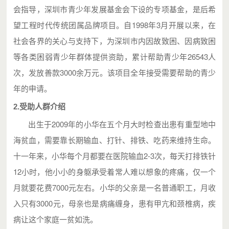
会指导，深圳市青少年发展基金会下设的专项基金，是后希
望工程时代传统团属品牌项目。自1998年3月开展以来，在
社会各界的关心与支持下，为深圳市内因故致困、因病致困
等各类困弱青少年群体提供资助，累计帮助青少年26543人
次，发放善款3000余万元。该项目全年接受需要帮助的青少
年的申请。
2.受助人群介绍
出生于2009年的小华在五个月大时检查出患有重型地中
海贫血，需要靠长期输血、打针、排铁、吃药来维持生命。
十一年来，小华每个月都要在医院输血2-3次，每天打排铁针
12小时，他小小的身躯承受着常人难以想象的疼痛，仅一个
月就要花费7000元左右。小华的父亲是一名普通职工，月收
入只有3000元，母亲也是病痛缠身，患有甲亢和颈椎病，疾
病让这个家庭一贫如洗。