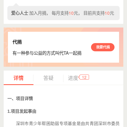
加入月捐， 每月支持
10
元， 目前共支持
10
元
爱心人士
代捐
我要代捐
有一种参与公益的方式叫代TA一起捐
12
详情
答疑
进度
一、项目详情
1.项目发起事由
深圳市青少年帮困助弱专项基金是由共青团深圳市委员