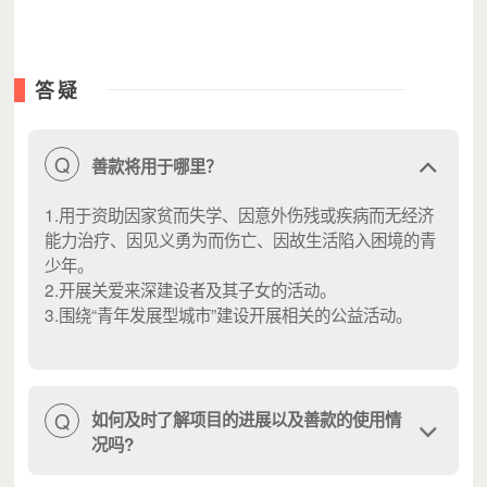
图、QQ号、真实姓名、收件地址、联系电话等)至深圳市青
少年发展基金会邮箱：szydf@qq.com或点击链接：
答疑
http://lxi.me/86p2q
填写相关信息，感谢您的爱心捐赠！
Q
善款将用于哪里？
1.用于资助因家贫而失学、因意外伤残或疾病而无经济
能力治疗、因见义勇为而伤亡、因故生活陷入困境的青
少年。
2.开展关爱来深建设者及其子女的活动。
3.围绕“青年发展型城市”建设开展相关的公益活动。
Q
如何及时了解项目的进展以及善款的使用情
况吗?