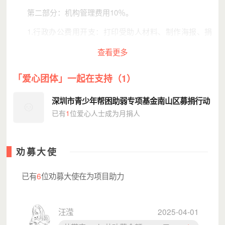
第二部分：机构管理费用10％。
1.行政办公费用开支：打印受助人材料、制作海报、捐
赠证书的制作以及各种材料文件的邮寄费用。
查看更多
2.用于承担部分场地租金开支。
「爱心团体」一起在支持（1）
3.用于走访慰问全市困境青少年家庭的交通补贴。
深圳市青少年帮困助弱专项基金南山区募捐行动
4.行政管理人员的部分薪酬。
已有
1
位爱心人士成为月捐人
2.项目最低执行金额
3000元
劝募大使
3.
项目执行时间
已有
6
位劝募大使在为项目助力
全年
三、项目执行计划
汪滢
2025-04-01