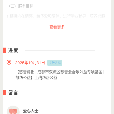
（三）服务目标
1.链接内在情感，给予爱和陪伴，进行学业辅导，培养兴趣
爱好；
查看更多
2.提升自我个人价值，增强自信，树立正确的人生观和价值
观；
进度
3.创造参与社会活动，加强同辈沟通交流的机会，增强社会
融入，提升人际关系；
2025年10月31日
执行进展
【慈善募捐 | 成都市双流区慈善会吾乐公益专项基金 |
4.推动倡导多元社会慈善力量和资源合力关爱困境未成年
帮帮公益】上线帮帮公益
人。
留言
爱心人士