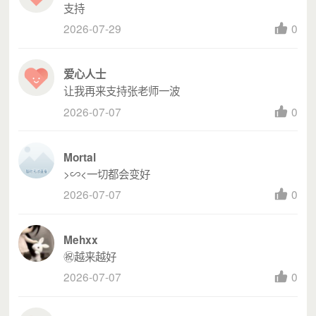
支持
2026-07-29
0
爱心人士
让我再来支持张老师一波
2026-07-07
0
二、资金预算
Mortal
（一）资金预算表
>∽<一切都会变好
2026-07-07
0
描
序
单
数
金额
述
支出类别
单价
Mehxx
号
位
量
（元）
说
㊗️越来越好
2026-07-07
0
明
1
物资捐赠
个
200
100
20000