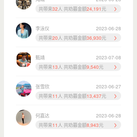
共带来
32
人 共劝募金额
24,191
元
（图5：危校重建前后对比）
李泳仪
2023-06-28
共带来
20
人 共劝募金额
36,930
元
甄靖
2023-07-08
共带来
13
人 共劝募金额
9,540
元
（图6："阅动计划"捐建乡村学校图书室、图书角）
张雪欣
2023-06-27
共带来
11
人 共劝募金额
13,437
元
何嘉达
2023-06-28
共带来
11
人 共劝募金额
8,943
元
我们相信“教育”的力量，能让山区的孩子改变命运，看
见未来；我们相信“爱”的力量，能让每一个人自信前行；我