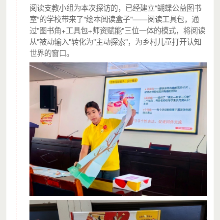
阅读支教小组为本次探访的，已经建立“蝴蝶公益图书
室”的学校带来了"绘本阅读盒子"——阅读工具包，通
过"图书角+工具包+师资赋能"三位一体的模式，将阅读
从"被动输入"转化为"主动探索"，为乡村儿童打开认知
世界的窗口。