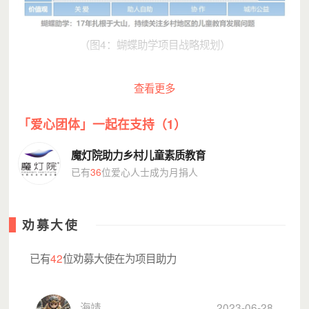
（图4：蝴蝶助学项目战略规划）
查看更多
「爱心团体」一起在支持（1）
截止2023年5月底，蝴蝶助学已陆续在贵州黔东南、粤
魔灯院助力乡村儿童素质教育
西粤北、青海雪域高原等地区21所学校（幼儿园/小学/中
已有
36
位爱心人士成为月捐人
学）捐建13幢教学楼/宿舍楼、13个操场及体育设施、3个卫
生间，32个图书室及图书角、8个电脑室，并持续开展成长
关怀活动，捐赠爱心物资覆盖60多个学校，逾万名山区儿童
劝募大使
受益。
已有
42
位劝募大使在为项目助力
海靖
2023-06-28