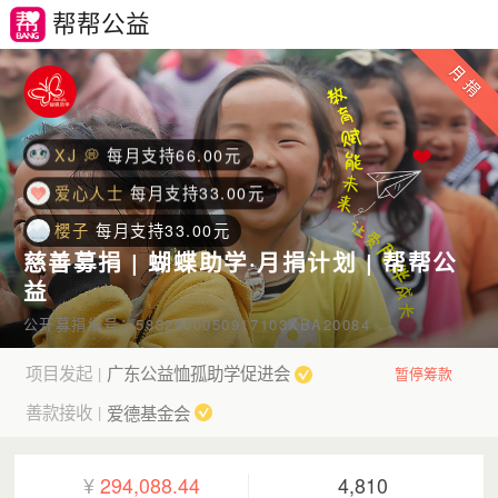
XTree
每月支持33.00元
帮帮公益
爱心人士
每月支持33.00元
蓉
每月支持33.00元
XJ 💭
每月支持66.00元
爱心人士
每月支持33.00元
櫻子
每月支持33.00元
易影
每月支持33.00元
慈善募捐 | 蝴蝶助学·月捐计划 | 帮帮公
lucky的fann y
每月支持66.00元
益
爱心人士
每月支持66.00元
公开募捐编号：5332000050917103XBA20084
林江远 🎀🎼音乐港
每月支持33.00元
项目发起
广东公益恤孤助学促进会
|
暂停筹款
biyu
每月支持33.00元
善款接收
爱德基金会
|
爱心人士
每月支持66.00元
爱心人士
每月支持33.00元
¥
294,088.44
4,810