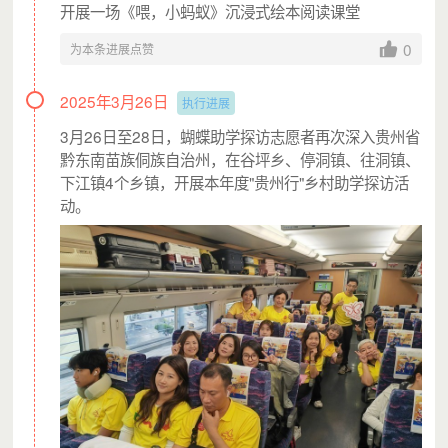
开展一场《喂，小蚂蚁》沉浸式绘本阅读课堂
0
为本条进展点赞
2025年3月26日
执行进展
3月26日至28日，蝴蝶助学探访志愿者再次深入贵州省
黔东南苗族侗族自治州，在谷坪乡、停洞镇、往洞镇、
下江镇4个乡镇，开展本年度"贵州行"乡村助学探访活
动。