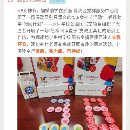
执行进展
3.8女神节，
蝴蝶助学在沙面·荔湾区党群服务中心组
织了一场温暖又别具意义的“3.8女神节活动”。蝴蝶助
学“阅动计划”——乡村学校公益图书室项目组织了志
愿者开展了一场“绘本阅读盒子”支教工具包的培训工
作坊，
为蝴蝶助学乡村学校图书室捐建项目注入
支教
环节
，赋能乡村老师有高效开展有趣的阅读活动，让
阅读变得
有趣、有力量、可持续
！