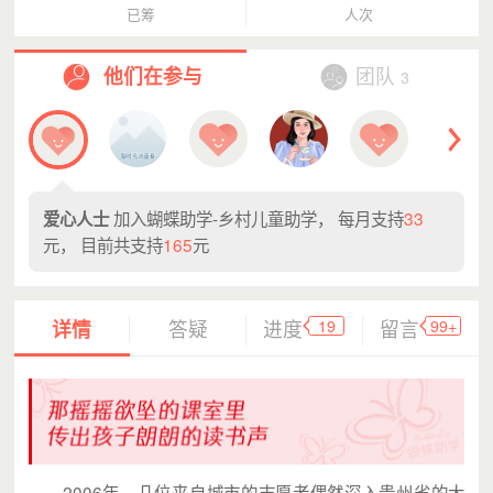
叶皎（美汐）
每月支持33.00元
已筹
人次
Vvn😶😐😬😁
每月支持33.00元
他们在参与
团队
ann
每月支持33.00元
3
雅文
每月支持200.00元
Yan
每月支持33.00元
爱心人士
每月支持33.00元
加入蝴蝶助学-乡村儿童助学， 每月支持
33
爱心人士
Kiko
每月支持66.00元
元， 目前共支持
165
元
Jacky Z钟鑫
每月支持33.00元
花花
每月支持66.00元
19
99+
详情
答疑
进度
留言
陈启星
每月支持66.00元
无恙の
每月支持33.00元
爱心人士
每月支持33.00元
品牌设计 陈小宇
每月支持66.00元
2006年，几位来自城市的志愿者偶然深入贵州省的大
雅典娜
每月支持66.00元