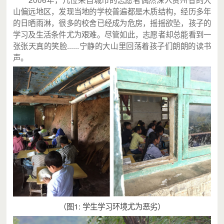
山偏远地区，发现当地的学校普遍都是木质结构，经历多年
爱心人士
每月支持66.00元
的日晒雨淋，很多的校舍已经成为危房，摇摇欲坠，孩子的
学习及生活条件尤为艰难。尽管如此，志愿者却总能看到一
岁月静好
每月支持66.00元
张张天真的笑脸......宁静的大山里回荡着孩子们朗朗的读书
黄佩韵Ayun🦙
每月支持66.00元
声。
XTree
每月支持33.00元
（图1: 学生学习环境尤为恶劣）