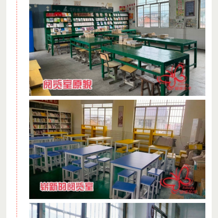
情况，可在下一年的3月31日前，申请开具去年1月1日至当
年3月31的票据。
2、爱德基金会开票方式
若根据以上路径开票失败或因系统原因无法开票，您可
在扣款成功的3个工作日后通过爱德基金会官网申请。
申请步骤：
登陆
http://www.amity.org.cn/donate/openInvoice，请输入交易
订单号根据官网开票指引进行申请（微信→我的→支付→钱
包→账单→点击想要查询的记录，获取交易单号）。
重要提醒：
开票申请不支持跨年。如您在12月28日前
的月捐捐赠，需最迟在当年12月31日前完成开票申请。如您
的月捐扣款在12月29日至31日期间，可最迟于次年1月10日
前完成开票申请。
感谢您的信任和理解。