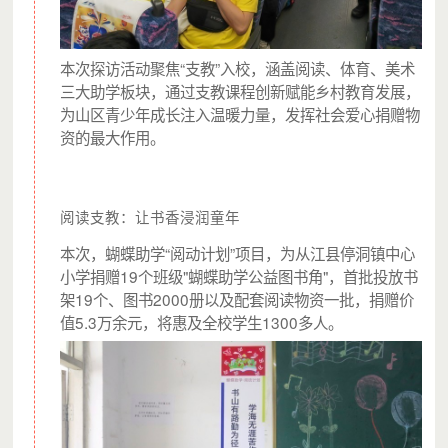
本次探访活动聚焦“支教”入校，涵盖阅读、体育、美术
三大助学板块，通过支教课程创新赋能乡村教育发展，
为山区青少年成长注入温暖力量，发挥社会爱心捐赠物
资的最大作用。
阅读支教：让书香浸润童年
本次，蝴蝶助学“阅动计划”项目，为从江县停洞镇中心
小学捐赠19个班级"蝴蝶助学公益图书角"，首批投放书
架19个、图书2000册以及配套阅读物资一批，捐赠价
值5.3万余元，将惠及全校学生1300多人。