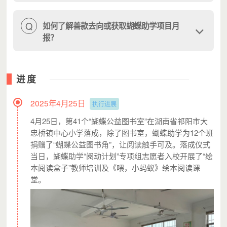
Q
如何了解善款去向或获取蝴蝶助学项目月
报？
余款处理说明：本项目最低执行金额为0元，不足费用将通
进度
过其他渠道筹募。若项目执行完成善款仍有剩余，将用于同
类助学项目中。
2025年4月25日
执行进展
4月25日，第41个“蝴蝶公益图书室”在湖南省祁阳市大
忠桥镇中心小学落成，除了图书室，蝴蝶助学为12个班
捐赠了“蝴蝶公益图书角”，让阅读触手可及。落成仪式
当日，蝴蝶助学“阅动计划”专项组志愿者入校开展了“绘
本阅读盒子”教师培训及《喂，小蚂蚁》绘本阅读课
1、灵析开票方式
堂。
进入月捐项目筹款页，点击「管理我的月捐」-「捐赠票
据」，勾选未开票的捐赠记录，申请批量合并开票。
注意：
最迟不晚于捐赠支付的当年之内完成，如有特殊