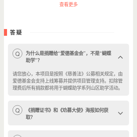
查看更多
们相信“陪伴”的力量，从3人自发助学到1800+志愿者队伍，
我们在相互陪伴中，为孩子们的未来，一路同行17载。
答疑
Q
为什么是捐赠给“爱德基金会”，不是“蝴蝶
助学”？
请您放心，本项目是按照《慈善法》公募相关规定，由
爱德基金会支持上线筹募并提供项目管理支持。扣除管
理费后所有捐款都将用于蝴蝶助学系列山区助学活动。
Q
《捐赠证书》和《劝募大使》海报如何获
（图7：贵州"困境学生助学"志愿者入户家访途中）
取？