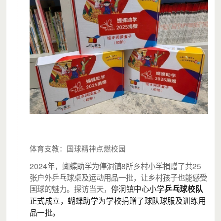
体育支教：国球精神点燃校园‌
2024年，蝴蝶助学为停洞镇8所乡村小学捐赠了共25
张户外乒乓球桌及运动用品一批，让乡村孩子也能感受
国球的魅力。探访当天，
停洞镇中心小学
乒乓球校队
正式成立，蝴蝶助学为学校捐赠了球队球服及训练用
品一批。