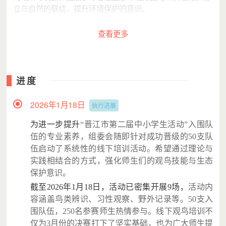
立与自然的联结，提升环境保护的意识。
（6）红树林“蓝碳”与气候变化减缓
查看更多
红树林、滨海盐沼和海草床等海岸生态系统能够捕获和储存
大量永久埋藏在海洋沉积物里的碳，因而成为地球上最密集
的碳汇之一，这部分碳被称为海岸带“蓝碳”。全球红树林虽
然仅占陆地面积的0.1%，但是固碳量占全球生态系统总固碳
进度
量的5%。红树林的保护和修复能够有效提升自然生态系统
碳储量，为减缓气候变化提供基于自然的解决方案，为实现
2026年1月18日
执行进展
2060年达到“碳中和”的目标做出贡献。
为进一步提升
“晋江市第二届中小学生活动”入围
队
伍的专业素养，组委会随即针对成功晋级的50支队
项目目标
伍启动了系统性的线下培训活动。
希望
通过理论与
实践相结合的方式，强化师生们的观鸟技能与生态
该将应用基于自然的解决方式，开展红树林保护修复落地项
保护意识。
目，应对滨海湿地的外来物种入侵与气候变化风险。完成晋
江市迁飞鸟类栖息地、湿地教育调研，明确现状并分析梳理
截至2026年1月18日，活动已密集开展9场，
活动
内
存在的威胁与空缺，为晋江市迁飞水鸟保护与湿地教育管理
容涵盖鸟类辨识、习性观察、野外记录等。50
支入
与能力提升提供背景信息支持。面向公众组织开展湿地保护
围队伍，250名
参赛师生热情参与
。线下观鸟
培训不
体验活动，提升公众环境保护意识。具体指标如下：
仅为
3
月份的
决赛打下了坚实基础，也为广大师生提