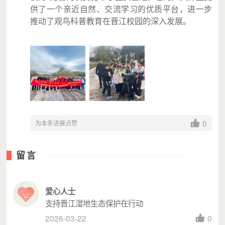
供了一个亲近自然、交流学习的优质平台，进一步
（1）日常巡护、有害生物防治、抚育管护红树林共计80
推动了观鸟科普教育在晋江校园的深入发展。
亩，补植红树植物34826株，建立修复示范点1个，提升红
树林湿地质量；
（2）组织14人次优秀保护地参访交流，提升保护管理能
力；
（3） 完成晋江鸟类监测与栖息地调查，编写迁飞水鸟栖息
地保护管理计划，为鸟类保护提供建议，支持鸟类保护管理
能力提升；
（4）支持面向湿地保护地工作人员、自然教育机构、学校
0
为本条进展点赞
教师开展湿地教育培训2场；
（5）举办一场中小学生观鸟活动，开展湿地教育活动30
场，提升公众湿地保护意识；
留言
（6）完成3场项目宣传公益活动，产出3条活动小视频。
（注：最终根据实际筹款情况开展活动）
爱心人士
支持晋江湿地生态保护在行动
二、项目预算
2026-03-22
0