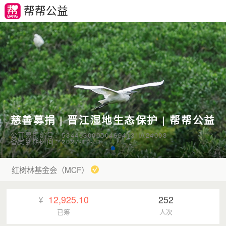
帮帮公益
慈善募捐 | 晋江湿地生态保护 | 帮帮公益
公开募捐编号：53440300050469413HA24003
备案到期时间：2027-12-31
红树林基金会（MCF）
¥
12,925.10
252
已筹
人次