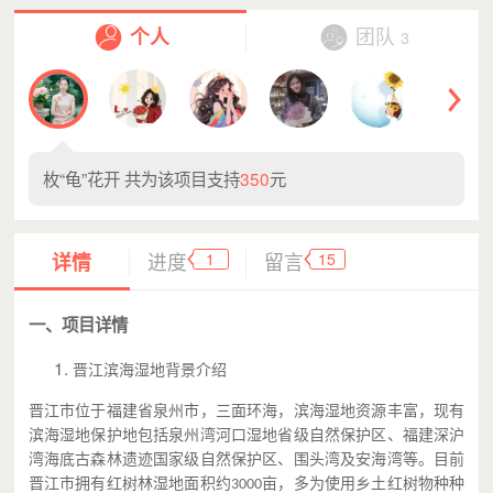
个人
团队
3
枚“龟”花开
共为该项目支持
350
元
1
15
详情
进度
留言
一、项目详情
晋江滨海湿地背景介绍
晋江市位于福建省泉州市，三面环海，滨海湿地资源丰富，现有
滨海湿地保护地包括泉州湾河口湿地省级自然保护区、福建深沪
湾海底古森林遗迹国家级自然保护区、围头湾及安海湾等。目前
晋江市拥有红树林湿地面积约
亩，多为使用乡土红树物种种
3000