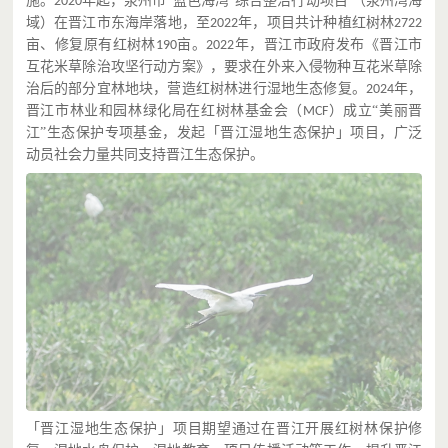
施。
年起，泉州市“蓝色海湾”综合整治行动项目 （泉州湾海
2020
域）在晋江市东海岸落地，至
年，项目共计种植红树林
2022
2722
亩、修复原有红树林
亩。
年，晋江市政府发布《晋江市
190
2022
互花米草除治攻坚行动方案》，要求在外来入侵物种互花米草除
治后的部分宜林地块，营造红树林进行湿地生态修复
。
年，
2024
晋江市林业和园林绿化局在红树林基金会（
）成立“美丽晋
MCF
江”生态保护专项基金，发起「晋江湿地生态保护」项目，广泛
动员社会力量共同支持晋江生态保护。
「晋江湿地生态保护」项目期望通过在晋江开展红树林保护修