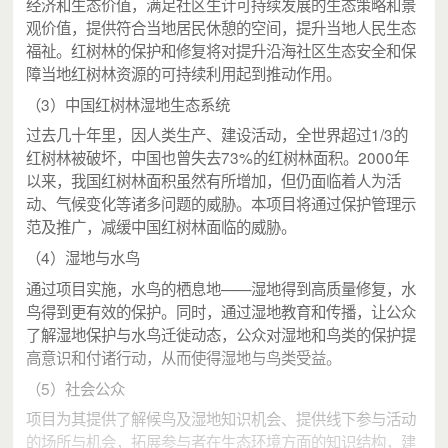
经济和生态价值，满足社区生计可持续发展的生态策略和景
观价值，提供符合当地居民休憩的空间，提升当地人民生态
福祉。红树林的保护和修复将对提升沿海社区生态安全和保
障当地红树林资源的可持续利用起到推动作用。
（3）中国红树林湿地生态系统
过去几十年里，因人类生产、建设活动，全世界超过1/3的
红树林被破坏，中国也曾失去73%的红树林面积。2000年
以来，我国红树林面积虽然有所增加，但仍面临着人为活
动、气候变化等诸多问题的威胁。本项目将通过保护管理示
范及推广，减缓中国红树林面临的威胁。
（4）湿地与水鸟
通过项目实施，水鸟的栖息地——湿地得到高质量修复，水
鸟得到更有效的保护。同时，通过湿地教育和传播，让公众
了解湿地保护与水鸟迁徙动态，公众对湿地和鸟类的保护提
高意识和付诸行动，从而使得湿地与鸟类受益。
（5）社会公众
项目为其提供了解候鸟及湿地知识机会、提供线下参与活动
的场所与机会，拓展参与者在生态环境方面的知识结构，建