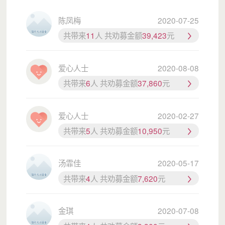
了。
陈凤梅
2020-07-25
爸爸妈妈说我变了，变得突然长大了，性格比以前开朗了，在人
多的场合也会勇于表达自己的想法了。
共带来
11
人 共劝募金额
39,423
元
同学们说我变了，变得活泼了，比以前厉害了，还会积极主动参
加学校活动了。
爱心人士
2020-08-08
我也觉得我自己变了，变得喜欢学习了，有理想了，知道如何去
共带来
6
人 共劝募金额
37,860
元
努力实现自己的理想了。
爱心人士
2020-02-27
共带来
5
人 共劝募金额
10,950
元
汤霏佳
2020-05-17
共带来
4
人 共劝募金额
7,620
元
金琪
2020-07-08