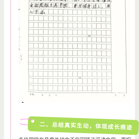
的爱心人士开具合法的公益事业捐赠票据；
2、基于人工、邮寄成本等因素考虑，我们可为每笔捐赠200元以
上、有发票需求的捐款方开具并邮寄纸质票据（200元以下的捐
赠，如有需要，可开具电子票据）；
3、捐赠票据索要方式：
点击此表单
or长按二维码，录入相关信
息和捐赠成功后的微信支付截图（含捐赠项目、捐赠金额和交易
单号）即可；
二、总结真实生动，体现成长痕迹
4、如有其他意见和建议，欢迎发送至我们的工作邮箱：