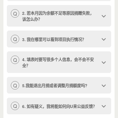
Q
2. 若本月因为余额不足等原因捐赠失败，
该怎么办？
Q
3. 我在哪里可以看到项目执行情况？
来在做什么？
U
在那些偏远地区，很多像吴同学一样的乡村孩子，由于父母在城
Q
4. 填表时要写很多个人信息，会不会不安
里打工、学校教学条件不足，家庭相对困难等原因，学习机会
全？
少，也因为缺少父母的督促和关爱，变得内向而自卑，不能得到
全面的成长，学业难以有更好的发展。
Q
5.我能退出月捐或者调整月捐额度吗?
U来公益致力于通过改善学习条件、捐赠优质教具、资助乡村学
生上学、奖励乡村学生的进步、支持乡村教师成长等方式，为乡
村孩子创造更多的可能，获得平等而有质量的教育资源。
Q
6. 如有疑义，我将能如何向U来公益反馈？