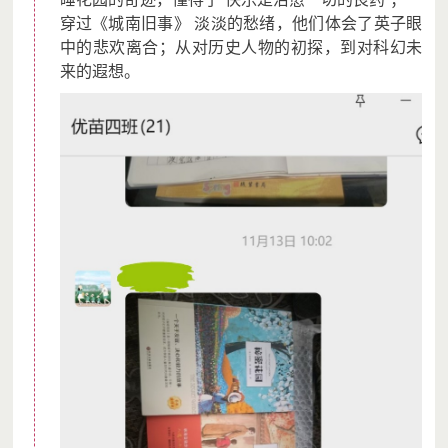
穿过《城南旧事》 淡淡的愁绪，他们体会了英子眼
中的悲欢离合；从对历史人物的初探，到对科幻未
来的遐想。