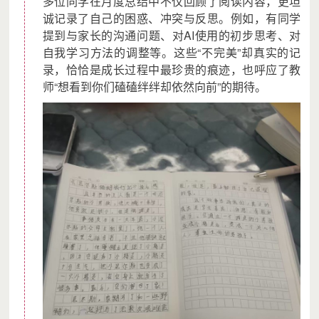
多位同学在月度总结中不仅回顾了阅读内容，更坦
weiailianquan@lingshanfoundation.org，感恩您的信任和理
诚记录了自己的困惑、冲突与反思。例如，有同学
解！
提到与家长的沟通问题、对AI使用的初步思考、对
自我学习方法的调整等。这些“不完美”却真实的记
项目筹款情况：上线以来累计筹款 951,203.93 元 ， 本年度累计筹
录，恰恰是成长过程中最珍贵的痕迹，也呼应了教
款 0 元， 累计捐赠人次 10934 次。
师“想看到你们磕磕绊绊却依然向前”的期待。