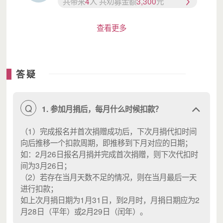
共带来
4
人 共劝募金额
3,300
元
查看更多
我知道所有的一切都离不开叔叔阿姨们的关心和帮助。你们都希
望我可以用心学习，长大之后成为一个对社会有用的人。
答疑
妈妈常常告诉我，等我长大了，一定要感恩所有在背后帮我的
人，所有在我成长这条路上默默奉献的人。
Q
也希望有更多的叔叔阿姨可以一起见证我们的成长。
1. 参加月捐后，每月什么时候扣款？
（1）完成报名并首次捐赠成功后，下次月捐代扣时间
向后推移一个扣款周期，即推移到下月对应的日期；
如：2月26日报名月捐并完成首次捐赠，则下次代扣时
间为3月26日；
（2）若存在当月天数不足的情况，则在当月最后一天
进行扣款；
如上次月捐日期为1月31日，到2月时，月捐日期应为2
月28日（平年）或2月29日（闰年）。