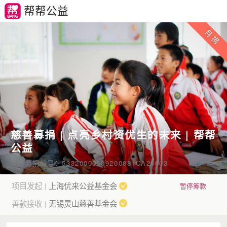
帮帮公益
慈善募捐 | 点亮乡村资优生的未来 | 帮帮
公益
公开募捐编号：53320000509200881CA23003
项目发起
上海优来公益基金会
|
暂停筹款
善款接收
无锡灵山慈善基金会
|