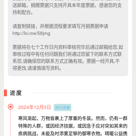
送邮箱，捐赠票据只支持开具本年度票据，感谢您的支
持和配合。
请复制链接，并根据流程要求填写月捐票据申请
http://lxi.me/58jmg
票据将在七个工作日内资料审核完毕后通过邮箱给您,如
审核过程中有任何问题我们将通过您留下的联系方式联
系您,请确保您的联系方式正确有效。票据一经开具,不
得更改,请谨慎填写资料。
进度
2024年12月3日
执行进展
寒风渐起，万物皆裹上了厚重的冬装。然而，仍有一群
特殊的人群，或因经济拮据，或因急于应对突如其来的
疾病挑战，未能及时添置足够的御寒衣物。
晴暖公益携