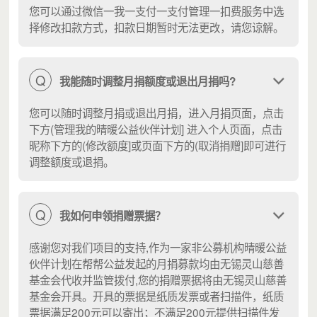
您可以通过微信一我一支付一支付管理一扣费服务中选
择修改扣款方式，扣款日期暂时无法更改，请您谅解。
Q
我能随时调整月捐额度或退出月捐吗?
您可以随时调整月捐或退出月捐，进入月捐页面，点击
下方(管理我的晴暖公益伙伴计划] 进入个人页面，点击
昵称下方的(修改额度]或页面下方的(取消捐赠]即可进行
调整额度或退捐。
Q
我如何申领捐赠票据？
感谢您对我们项目的支持,作为一家非公募机构晴暖公益
伙伴计划在帮帮公益发起的月捐募款均由无锡灵山慈善
基金会代收并监管拨付,您的捐赠票据将由无锡灵山慈善
基金会开具。开具的票据是纸质发票或者扫描件，纸质
票据满足200元可以寄出；不满足200元提供扫描件发