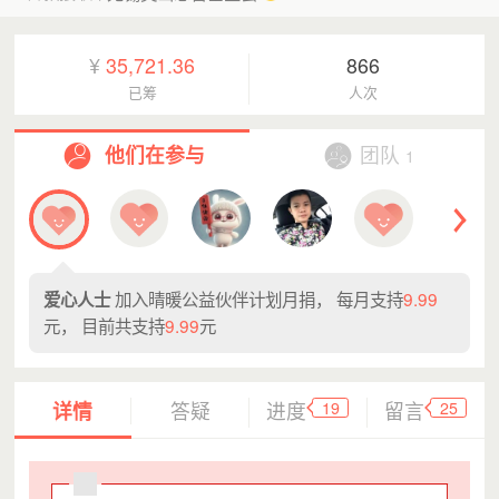
¥
35,721.36
866
已筹
人次
他们在参与
团队
1
加入晴暖公益伙伴计划月捐， 每月支持
9.99
爱心人士
元， 目前共支持
9.99
元
19
25
详情
答疑
进度
留言