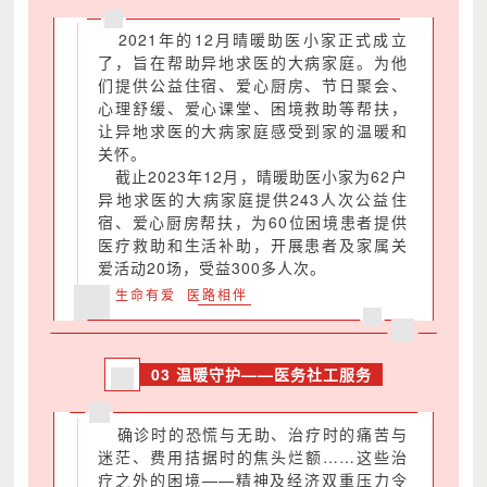
2021年的12月晴暖助医小家正式成立
了，旨在帮助异地求医的大病家庭。为他
们提供公益住宿、爱心厨房、节日聚会、
心理舒缓、爱心课堂、困境救助等帮扶，
让异地求医的大病家庭感受到家的温暖和
关怀。
截止2023年12月，晴暖助医小家为62户
异地求医的大病家庭提供243人次公益住
宿、爱心厨房帮扶，为60位困境患者提供
医疗救助和生活补助，开展患者及家属关
爱活动20场，受益300多人次。
生命有爱 医路相伴
03 温暖守护——医务社工服务
确诊时的恐慌与无助、治疗时的痛苦与
迷茫、费用拮据时的焦头烂额……这些治
疗之外的困境——精神及经济双重压力令