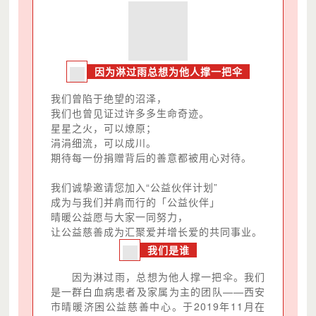
因为淋过雨总想为他人撑一把伞
我们曾陷于绝望的沼泽，
我们也曾见证过许多多生命奇迹。
星星之火，可以燎原；
涓涓细流，可以成川。
期待每一份捐赠背后的善意都被用心对待。
我们诚挚邀请您加入“公益伙伴计划”
成为与我们并肩而行的「公益伙伴」
晴暖公益愿与大家一同努力，
让公益慈善成为汇聚爱并增长爱的共同事业。
我们是谁
因为淋过雨，总想为他人撑一把伞。我们
是一群白血病患者及家属为主的团队——西安
市晴暖济困公益慈善中心。于2019年11月在