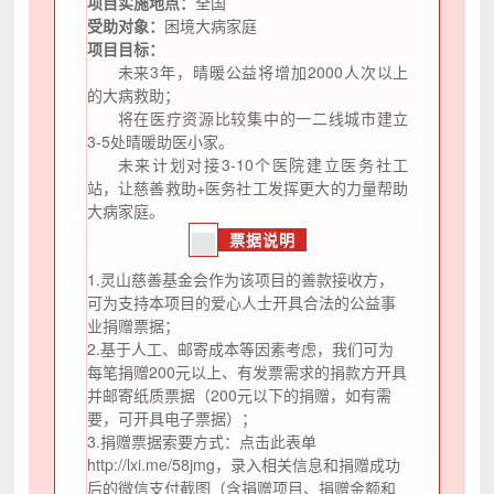
项目实施地点：
全国
受助对象：
困境大病家庭
项目目标：
未来3年，晴暖公益将增加2000人次以上
的大病救助；
将在医疗资源比较集中的一二线城市建立
3-5处晴暖助医小家。
未来计划对接3-10个医院建立医务社工
站，让慈善救助+医务社工发挥更大的力量帮助
大病家庭。
票据说明
1.灵山慈善基金会作为该项目的善款接收方，
可为支持本项目的爱心人士开具合法的公益事
业捐赠票据；
2.基于人工、邮寄成本等因素考虑，我们可为
每笔捐赠200元以上、有发票需求的捐款方开具
并邮寄纸质票据（200元以下的捐赠，如有需
要，可开具电子票据）；
3.捐赠票据索要方式：点击此表单
http://lxi.me/58jmg，录入相关信息和捐赠成功
后的微信支付截图（含捐赠项目、捐赠金额和