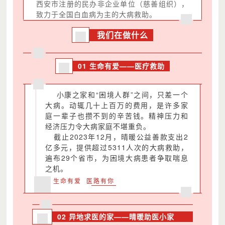
西安市注册的民办非企业单位（慈善组织），
致力于全国白血病为主的大病救助。
我们在做什么
01 生命有爱——医疗救助
小康之家和“困境人群”之间，只差一个
大病。动辄几十上百万的费用，是许多家
庭一辈子也攒不到的辛苦钱。精神压力和
经济压力令大病家庭不堪重负。
截止2023年12月，晴暖公益善款支出2
亿多元，提供超过5311人次的大病救助，
遍布29个省市，为困境大病患者争取喘息
之机。
生命有爱 医路有你
02
异地求医的家——晴暖助医小家