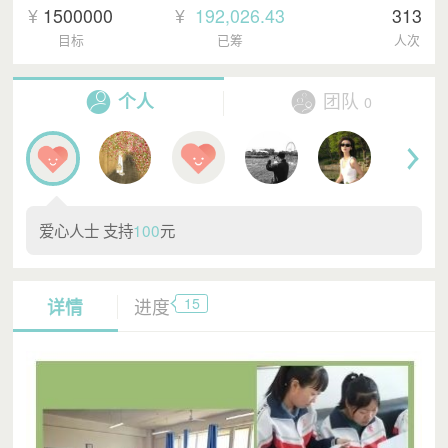
¥
1500000
¥
192,026.43
313
目标
已筹
人次
个人
团队
0
爱心人士 支持
100
元
15
详情
进度