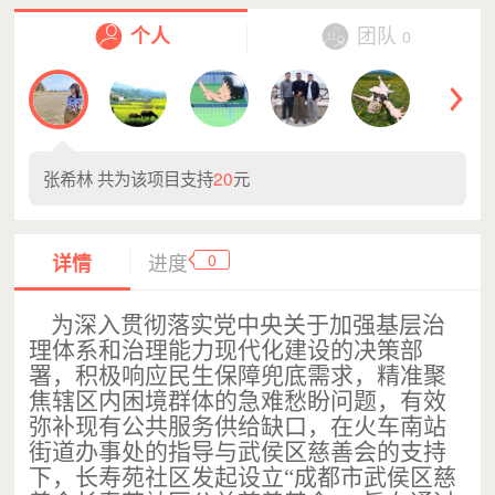
个人
团队
0
张希林
共为该项目支持
20
元
0
详情
进度
为深入贯彻落实党中央关于加强基层治
理体系和治理能力现代化建设的决策部
署，积极响应民生保障兜底需求，精准聚
焦辖区内困境群体的急难愁盼问题，有效
弥补现有公共服务供给缺口，在火车南站
街道办事处的指导与武侯区慈善会的支持
下，长寿苑社区发起设立
“
成都市武侯区慈