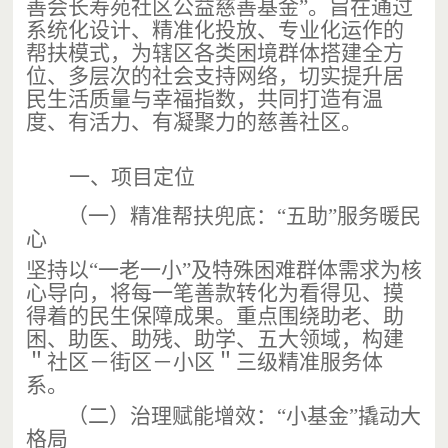
善会长寿苑社区公益慈善基金
”
。旨在通过
系统化设计、精准化投放、专业化运作的
帮扶模式，为辖区各类困境群体搭建全方
位、多层次的社会支持网络，切实提升居
民生活质量与幸福指数，共同打造有温
度、有活力、有凝聚力的慈善社区。
一、
项目定位
（一）
精准帮扶兜底
：
“五
助
”
服务暖民
心
坚持以
“一老一小”
及特殊困难群体需求为核
心导向，将每一笔善款转化为看得见、摸
得着的民生保障成果。重点围绕助老、助
困、助医、助残、助学、五大领域，构建
＂社区－街区－小区＂三级精准服务体
系。
（二）
治理赋能增效
：
“
小基金
”
撬动大
格局