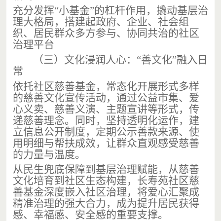
充分发挥
“
小基金
”
的杠杆作用，撬动基层治
理大格局，搭建起政府、企业、社会组
织、居民群众多方参与、协同共治的社区
治理平台
（三）
文化浸润人心
：
“
善文化
”
融入日
常
依托社区慈善基金，常态化开展形式多样
的慈善文化宣传活动，通过公益市集、爱
心义卖、慈善义演、主题宣讲等形式，传
递慈善理念。同时，坚持透明化运作，建
立信息公开制度，定期公示善
款来源
、
使
用明细与帮扶成
效
，让群众直观感受慈善
的力量
与
温度。
从民生兜底保障到基层治理赋能，从慈善
文化培育到社区生态构建，长寿苑社区慈
善基金深度嵌入社区治理，将爱心汇聚成
精准治
理的强大合
力
，成为提升居民获得
感、幸福
感
、安全感的重
要
支撑。