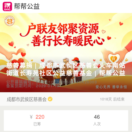
帮帮公益
慈善募捐 | 成都市武侯区慈善会火车南站
街道长寿苑社区公益慈善基金 | 帮帮公益
公开募捐编号：515101077826535740A26003
备案到期时间：2029-01-19
成都市武侯区慈善会
1018天 后结束
¥
220
46
已筹
人次