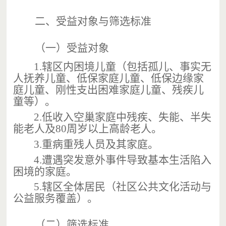
二、
受益对象与筛选标准
（一）
受益对象
1.
辖区内困境儿童（包括孤儿、事实无
人抚养儿童、低保家庭儿童、低保边缘家
庭儿童、刚性支出
困难
家庭儿童、残疾儿
童等）
。
2.
低收入空巢家庭中残疾、失能、半失
能老人及
80
周岁以上高龄老人
。
3.
重病重残人员及其家庭
。
4.
遭遇突发意外事件导致基本生活陷入
困境的家庭
。
5.
辖区全体居民（社区公共文化活动与
公益服务覆盖）
。
（二）
筛选标准