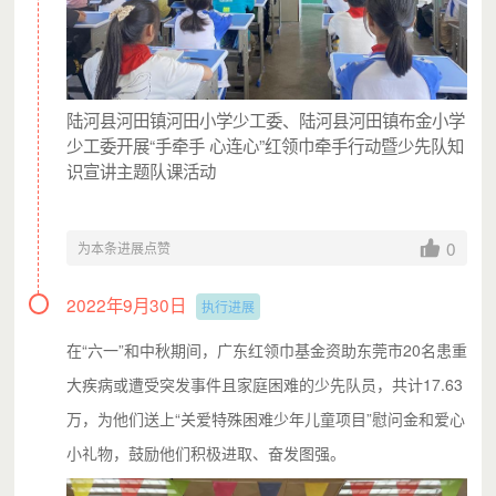
离开家乡到城市工作
陆河县河田镇河田小学少工委、陆河县河田镇布金小学
少工委开展“手牵手 心连心”红领巾牵手行动暨少先队知
识宣讲主题队课活动
0
为本条进展点赞
2022年9月30日
执行进展
为了更好地服务和帮助这群孩子
学校里专门建立了
在“六一”和中秋期间，广东红领巾基金资助东莞市20名患重
留守儿童之家
大疾病或遭受突发事件且家庭困难的少先队员，共计17.63
万，为他们送上“关爱特殊困难少年儿童项目”慰问金和爱心
小礼物，鼓励他们积极进取、奋发图强。