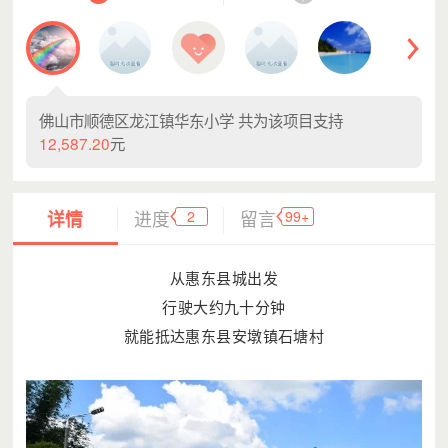
佛山市顺德区龙江镇华东小学
共为该项目支持
12,587.20
元
2
99+
详情
进度
留言
从惠东县城出发
行驶大约九十分钟
就能抵达惠东县安墩镇石塘村