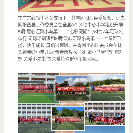
在广东红领巾基金支持下，共青团阳西县委员会、少先
队阳西县工作委员会在全县8个乡镇中心小学组织开展
8期“爱心汇聚小鸟巢”——“七彩假期：乡村少年足球公
益行”足球培训班和8期“爱心汇聚小鸟巢”——““童舞飞
扬，快乐成长”舞蹈兴趣班。共青团电白区委员会在林
头镇赤岭小学开展“青春情暖·爱心汇聚小鸟巢”“放飞梦
想·关爱小先生”等关爱特殊群体主题活动。
上黎小学·希望家园，孩子们在下跳棋