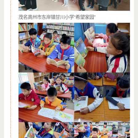
“我没有告诉任何人，早上请假坐车回来参加这个活动。
茂名高州市东岸镇甘川小学“希望家园”
所以刚才孩子看见我，愣了一下，安静地走近我身边，我们没
说话。
直到他开始跳圈的时候，我在旁边按耐不住内心的激动，一直
为他加油。
当轮到我爬完指压板回来后，看见他笑得很开心，随口一句：
刚才那个板好硬啊。儿子笑得像一朵花似地回答我：是啊，我
刚才爬完就在想，等会你就知道这种滋味。然后两个人就一起
哈哈大笑。
五年了，第一次参加他在学校的活动，突然间发现，我是不是
错过了孩子成长的许多东西。”
活动现场