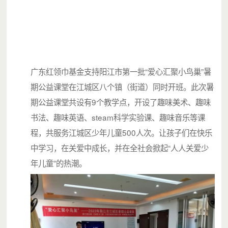
从孩子们喜爱的儿童绘本
到故事书、百科全书、人物传记、名著
可以说是应有尽有
对于父母常年不在身边疏于陪伴
广东红领巾基金支持阳江市第一批“爱心汇聚小鸟巢”暑
很少接触外面世界的孩子们而言
期公益课堂在江城区八个镇（街道）同时开班。此次暑
这里的图书或许能够给他们带来
期公益课堂共设有9个教学点，开设了趣味美术、趣味
不一样的世界
书法、趣味英语、steam科学实验课、趣味音乐等课
老师也会陪在身边一起阅读
程，共服务江城区少年儿童500人次。让孩子们在快乐
所以他们非常喜欢呆在这里
中学习，在关爱中成长，并在全社会掀起“人人关爱少
年儿童”的热潮。