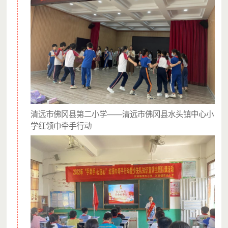
“三年来，这是第一次亲子活动走进石塘学校。石塘学校离县城
太远了，很多活动资源和信息都到不了，学生们相对整个安墩
镇的学生，能接收到的信息和资源实在少太多了。这次活动我
觉得非常成功，孩子非常开心，家长的参与率空前的高。”
这是
关爱留守儿童项目
的执行团队
在这场活动之后
他们曾再次走进石塘学校
清远市佛冈县第二小学——清远市佛冈县水头镇中心小
学红领巾牵手行动
为高年级学生带来一场
法治知识和防艾的趣味宣传活动
而在距离石塘村六百多公里外的
湛江市遂溪县分界小学
同样有着比例不低的留守儿童
许多孩子的爸爸妈妈