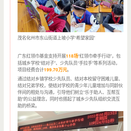
家长认真努力参与
孩子们鼓掌呐喊加油
这可能是他们难得而珍贵的相聚时刻
茂名化州市东山街道上坡小学“希望家园”
广东红领巾基金支持开展
“红领巾牵手行动”，包
118场
括城乡学校“结对子”、少先队员“手拉手”等系列活动，
项目经费合计
。
199.70万元
通过结对乡镇学校少先队员、结对本校留守困难儿童、
结对兄弟学校，使结对学校的青少年儿童增加与同龄伙
伴间的相处与沟通，引导他们树立“乐于助人、互帮互
助”的公益理念，同时也搭起了城乡少先队组织交流互
助的桥梁。