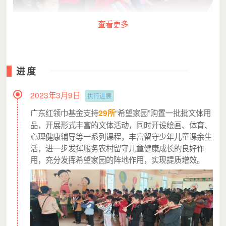
查看更多
其中
一位从来没有参加过孩子
进度
任何一场家长会的家长
告诉工作人员
2023年3月9日
执行进展
在收到老师通知活动的信息时
广东红领巾基金支持
“希望家园”购置一批批文体用
29所
他的第一反应依然是拒绝
品，开展形式丰富的文体活动，同时开设绘画、体育、
理由可能跟每一次缺席家长会一样
心理健康辅导等一系列课程，丰富留守少年儿童课余生
活，进一步发挥服务农村留守儿童健康成长的良好作
“我需要工作”
用，充分发挥希望家园的阵地作用，实现提质增效。
而这一次
老师一句“孩子的成长也需要你”
让他作出了与以前不一样的决定