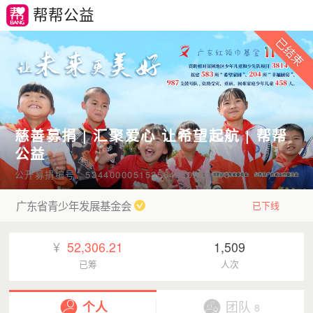
帮帮公益
慈善募捐 | 汇聚爱心 让希望起航 | 帮帮
公益
公开募捐编号：534400005153564950A22003
广东省青少年发展基金会
已下线
¥
52,306.21
1,509
已筹
人次
个人
团队
8