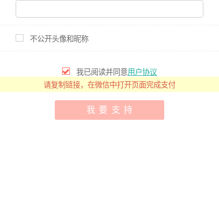
不公开头像和昵称
慈善募捐 | 广元市朝天区慈善会 麻柳乡
同心基金 | 帮帮公益
我已阅读并同意
用户协议
公开募捐编号：515108126757659841A26022
备案到期时间：2028-12-31
请复制链接，在微信中打开页面完成支付
广元市朝天区慈善会
我要支持
¥
3,363
20
已筹
人次
个人
团队
0