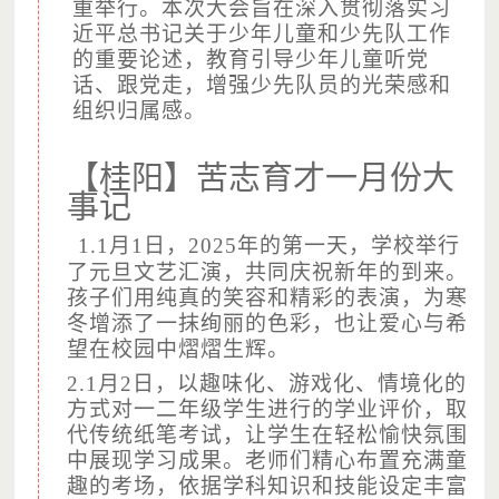
重举行。本次大会旨在深入贯彻落实习
近平总书记关于少年儿童和少先队工作
的重要论述，教育引导少年儿童听党
项目说明
话、跟党走，增强少先队员的光荣感和
1. 我们摸索出一条乡村振兴助学的新模式，希望更多人
组织归属感。
一起参与，不断完善这个模式，未来复制到更多的困境地
区。
【桂阳】苦志育才一月份大
2. 因为家庭条件、生活环境的限制，困境儿童很难跳出原
事记
来的生活模式，捐钱捐物都无法从根本上帮助他，苦志育才
学校的陪伴式教育，让孩子在一个新的、健康的、积极向上
1.1月1日，2025年的第一天，学校举行
的环境下生长，从根本上帮助他们。
了元旦文艺汇演，共同庆祝新年的到来。
孩子们用纯真的笑容和精彩的表演，为寒
3. 我们关注的不仅仅是困境儿童生活上的改善，更多的是
冬增添了一抹绚丽的色彩，也让爱心与希
改变他们的命运。
望在校园中熠熠生辉。
4. 管理费用说明：深圳社会公益基金会的管理费占3%，
2.1月2日，以趣味化、游戏化、情境化的
用于公募机构的线上募捐策划、运营费用。
方式对一二年级学生进行的学业评价，取
代传统纸笔考试，让学生在轻松愉快氛围
中展现学习成果。老师们精心布置充满童
项目计划
趣的考场，依据学科知识和技能设定丰富
1、为苦志育才学校的学生提供每日营养三餐；