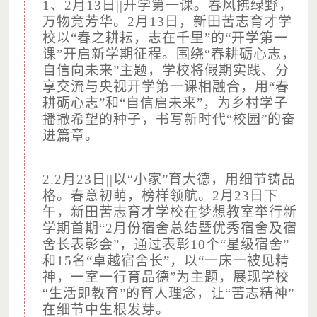
1、2月13日||开学第一课。春风拂绿野，
万物竞芳华。2月13日，新田苦志育才学
（图片摄于：新田苦志育才学校，已获得授权）
校以“春之耕耘，志在千里”的“开学第一
在生活上得到了细心的照料；
课”开启新学期征程。围绕“春耕砺心志，
自信向未来”主题，学校将假期实践、分
享交流与央视开学第一课相融合，用“春
耕砺心志”和“自信启未来”，为乡村学子
播撒希望的种子，书写新时代“校园”的奋
进篇章。
2.2月23日||以“小家”育大德，用细节铸品
格。春意初萌，榜样领航。2月23日下
午，新田苦志育才学校在梦想教室举行新
（图片摄于：新田苦志育才学校，已获得授权）
学期首期“2月份宿舍总结暨优秀宿舍及宿
在课堂上老师关注每一个学生（师生比1：8）；
舍长表彰会”，通过表彰10个“星级宿舍”
和15名“卓越宿舍长”，以“一床一被见精
神，一室一行育品德”为主题，展现学校
“生活即教育”的育人理念，让“苦志精神”
在细节中生根发芽。