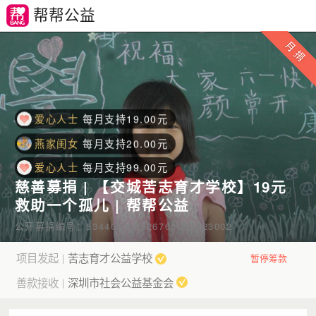
燕家闺女
每月支持20.00元
帮帮公益
爱心人士
每月支持99.00元
爱心人士
每月支持19.00元
凉白开
每月支持19.00元
爱心人士
每月支持19.00元
燕家闺女
每月支持20.00元
爱心人士
每月支持99.00元
爱心人士
每月支持19.00元
慈善募捐 | 【交城苦志育才学校】19元
凉白开
每月支持19.00元
救助一个孤儿 | 帮帮公益
爱心人士
每月支持19.00元
公开募捐编号：534400005026760003A23002
燕家闺女
每月支持20.00元
项目发起
苦志育才公益学校
|
暂停筹款
爱心人士
每月支持99.00元
善款接收
深圳市社会公益基金会
|
爱心人士
每月支持19.00元