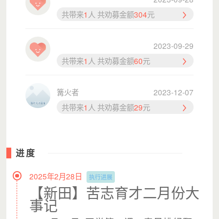
共带来
1
人 共劝募金额
304
元
2023-09-29
共带来
1
人 共劝募金额
60
元
（图片摄于：新田苦志育才学校，已获得授权）
篝火者
2023-12-07
孩子们有的父母双亡，由生活本已困顿的亲戚抚养
共带来
1
人 共劝募金额
29
元
来到苦志育才，这些孩子
在食堂里吃到了可口的饭菜；
进度
2025年2月28日
执行进展
【新田】苦志育才二月份大
事记