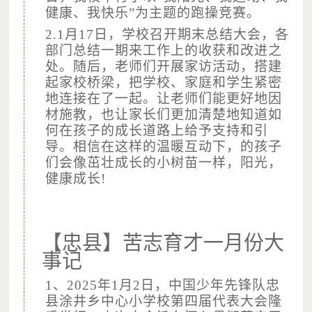
健康、我快乐”为主题的跑操竞赛。
2.1月17日，学校召开期末总结大会，各
部门总结一期来工作上的收获和改进之
处。随后，老师们开展家访活动，搭建
（图片摄于：新田苦志育才学校，已获得授权）
起家校桥梁，把学校、家庭和学生紧密
项目计划
地连接在了一起。让老师们能更好地因
材施教，也让家长们更加清楚地知道如
我们的目标：在全国范围内有需求的县级范围内，都有一所
何在孩子的成长道路上给予支持和引
苦志育才学校服务于困境儿童
导。相信在这样的温暖互动下，的孩子
项目预算
们会像茁壮成长的小树苗一样，阳光，
健康成长!
【忠县】苦志育才一月份大
事记
1、2025年1月2日，中国少年先锋队忠
县涂井乡中心小学校第四届代表大会隆