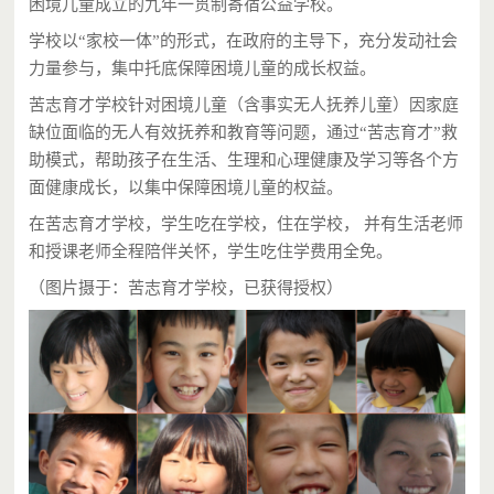
爱心人士
每月支持99.00元
困境儿童成立的九年一贯制寄宿公益学校。
爱心人士
每月支持19.00元
学校以“家校一体”的形式，在政府的主导下，充分发动社会
力量参与，集中托底保障困境儿童的成长权益。
凉白开
每月支持19.00元
苦志育才学校针对困境儿童（含事实无人抚养儿童）因家庭
爱心人士
每月支持19.00元
缺位面临的无人有效抚养和教育等问题，通过“苦志育才”救
燕家闺女
每月支持20.00元
助模式，帮助孩子在生活、生理和心理健康及学习等各个方
面健康成长，以集中保障困境儿童的权益。
爱心人士
每月支持99.00元
在苦志育才学校，学生吃在学校，住在学校， 并有生活老师
爱心人士
每月支持19.00元
和授课老师全程陪伴关怀，学生吃住学费用全免。
凉白开
每月支持19.00元
（图片摄于：苦志育才学校，已获得授权）
爱心人士
每月支持19.00元