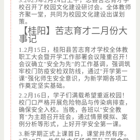
3.2025年2月24日上午，忠县苦志育才学
校召开了校园文化建设研讨会。全体教师
齐聚一堂，共同为校园文化建设出谋划
（图片摄于：新田苦志育才学校，已获得授权）
策。
孩子们在国学特色课堂上童蒙养正；
【桂阳】苦志育才二月份大
事记
1.2月15日，桂阳县苦志育才学校全体教
职工大会暨开学工作部署会议隆重召开！
会议确立"安全为先"的工作基调，强调筑
牢校门防疫安检双防线，通过"开学第一
课"强化师生安全意识，为新学期各项工
作奠定坚实基础。
2.2月16日，学子们满载希望重返校园！
校门口严格开展危险物品与传染病排查，
确保安全入校。当晚，各班以"安全教
育"为主题召开班会，通过情景模拟、案
例分析等形式，上好开学安全第一课。
（图片摄于：新田苦志育才学校，已获得授权）
3.新学期正式上课首日，课堂井然有序。
孩子们在菜地里耕种采摘参加劳作。