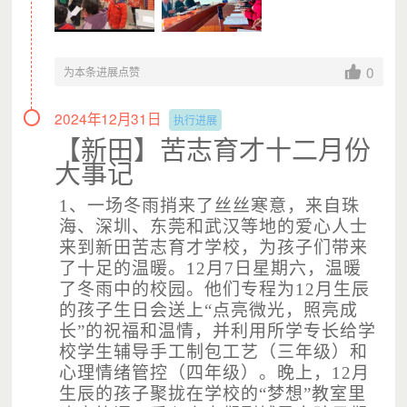
填写信息。我们会在每个自然年年底将捐赠票据发送至您预
留的邮箱，请及时查看和下载捐赠票据。
如有疑问，请电话联系0755-25595900或邮件至
0
为本条进展点赞
project@szscf.org.cn（工作日时间9:30-12:00,14:00-
18:00），感谢您信任与理解。
2024年12月31日
执行进展
【新田】苦志育才十二月份
大事记
1、一场冬雨捎来了丝丝寒意，来自珠
海、深圳、东莞和武汉等地的爱心人士
来到新田苦志育才学校，为孩子们带来
了十足的温暖。12月7日星期六，温暖
了冬雨中的校园。他们专程为12月生辰
的孩子生日会送上“点亮微光，照亮成
长”的祝福和温情，并利用所学专长给学
校学生辅导手工制包工艺（三年级）和
心理情绪管控（四年级）。晚上，12月
生辰的孩子聚拢在学校的“梦想”教室里