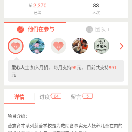
凉白开
每月支持19.00元
¥
2,370
83
爱心人士
每月支持19.00元
已筹
人次
燕家闺女
每月支持20.00元
他们在参与
团队
1
爱心人士
每月支持99.00元
爱心人士
每月支持19.00元
凉白开
每月支持19.00元
爱心人士
每月支持19.00元
加入月捐， 每月支持
99
元， 目前共支持
891
爱心人士
燕家闺女
每月支持20.00元
元
爱心人士
每月支持99.00元
爱心人士
每月支持19.00元
24
5
详情
进度
留言
凉白开
每月支持19.00元
爱心人士
每月支持19.00元
项目介绍：
燕家闺女
每月支持20.00元
苦志育才系列慈善学校是为救助含事实无人抚养儿童在内的