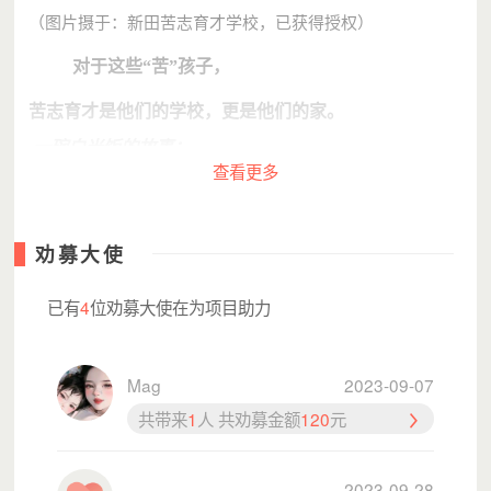
（图片摄于：新田苦志育才学校，已获得授权）
对于这些“苦”孩子，
苦志育才是他们的学校，更是他们的家。
一碗白米饭的故事：
查看更多
“我对农村贫困儿童的了解是从一碗白米饭开始。建校之
初，我曾在学校食堂看到一个刚入校的孩子，领到分好的饭
菜后就开始大口大口地吃白米饭，我们对他说你可以慢点
劝募大使
吃，吃点菜，饭菜不够可以再加，他充耳不闻如同饿了三天
三夜一般，埋着头不断地扒着米饭直到吃完一整碗，才猛然
已有
4
位劝募大使在为项目助力
抬起头来，意识到还有菜。那时候，我想我才开始对我们试
图帮助的孩子有了真正的了解。”
——学校创始人
Mag
2023-09-07
共带来
1
人 共劝募金额
120
元
2023-09-28