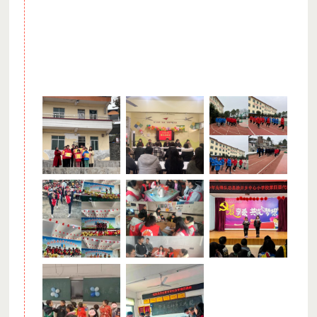
充满希望地面对美好未来。项目自2015年启动以来先后
帮助了1300余名来自农村困境家庭的孩子，给受帮扶的
家庭带去了希望。苦志育才项目学校，主要面向学校所
在县域范围内，招收孤儿和特困家庭适龄儿童，学生吃
在学校，住在学校吃住学费全免。学校从最初的48名学
生，到现在规模逐年扩大，受到社会各界的高度认可。
项目实施学校简介：
交城苦志育才
：计划2023年9月正式开班，初次招生预计200
名学员。采取苦志育才2.0模式，计划未来两年的时间实现九
年一贯寄宿制全免费学校，从而彻底解决濮阳县困境儿童的
教育和成长难题。这种模式将极大提高苦志育才学校的办学
规模和效率，覆盖更大的区域，让更多困境儿童受益。
捐赠票据说明：
深圳市社会公益基金会为捐赠用户开具电子捐赠票据，如需
捐赠票据请在捐赠时勾选需要“电子票据”，并按照页面提示