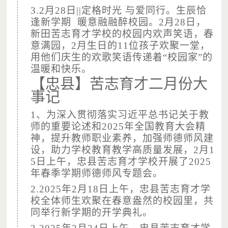
3.2月28日||定格时光 与爱同行。生辰恰
逢新学期 暖意融融醉校园。2月28日，
新田苦志育才学校的校园内欢声笑语，春
意满园，2月生日的11位孩子欢聚一堂，
用他们庆生的欢歌笑语传递着“校园家”的
（图片摄于：新田苦志育才学校，已获得授权）
温暖和快乐。
在这里：
【忠县】苦志育才二月份大
孩子们定期参加各种身体检查
事记
1、为深入贯彻落实习近平总书记关于教
师的重要论述和2025年全国教育大会精
神，提升教师职业素养，加强师德师风建
设，助力学校教育教学高质量发展，2月1
5日上午，忠县苦志育才学校开展了2025
年春季学期师德师风专题会。
2.2025年2月18日上午，忠县苦志育才学
校全体师生欢聚在春意盎然的校园里，共
同举行新学期的开学典礼。