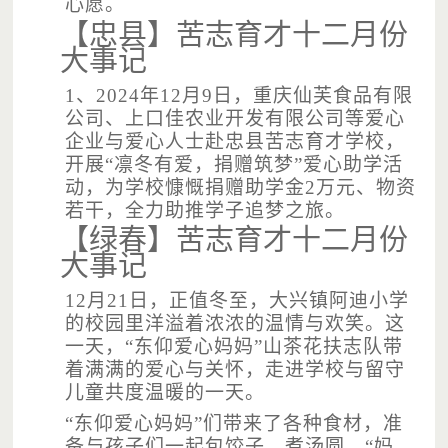
心愿。
【忠县】苦志育才十二月份
大事记
1、2024年12月9日，重庆仙芙食品有限
公司、上口佳农业开发有限公司等爱心
企业与爱心人士赴忠县苦志育才学校，
开展“凛冬有爱，捐赠筑梦”爱心助学活
动，为学校慷慨捐赠助学金2万元、物资
若干，全力助推学子追梦之旅。
【绿春】苦志育才十二月份
大事记
12月21日，正值冬至，大兴镇阿迪小学
的校园里洋溢着浓浓的温情与欢笑。这
一天，“东仰爱心妈妈”山茶花扶志队带
着满满的爱心与关怀，走进学校与留守
儿童共度温暖的一天。
“东仰爱心妈妈”们带来了各种食材，准
备与孩子们一起包饺子、煮汤圆，“妈