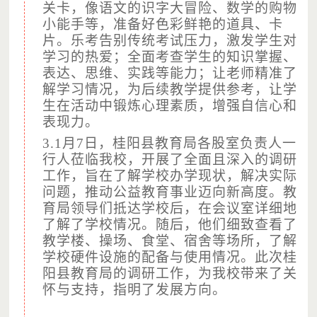
关卡，像语文的识字大冒险、数学的购物
2、为苦志育才学校的学生提供生活及学习用品；
小能手等，准备好色彩鲜艳的道具、卡
片。乐考告别传统考试压力，激发学生对
3、为苦志育才学校办学提供必需的各项经费支持；
学习的热爱；全面考查学生的知识掌握、
4、改善孩子们的居住环境，对学校的厕所、浴室、食堂、
表达、思维、实践等能力；让老师精准了
操场等公共基础设施进行修缮和必须升级改造；
解学习情况，为后续教学提供参考，让学
生在活动中锻炼心理素质，增强自信心和
5、 发展特色教育，开设10门素质拓展课，注重学生素质、
表现力。
兴趣、技能、生存能力的提升；
3.1月7日，桂阳县教育局各股室负责人一
6、关爱学生的心理健康，开设心理咨询室，提供心理疏
行人莅临我校，开展了全面且深入的调研
导；
工作，旨在了解学校办学现状，解决实际
7、开展融入当地社区的各类社会活动，培养学生服务社会
问题，推动公益教育事业迈向新高度。教
育局领导们抵达学校后，在会议室详细地
的意识；
了解了学校情况。随后，他们细致查看了
教学楼、操场、食堂、宿舍等场所，了解
项目执行效果
学校硬件设施的配备与使用情况。此次桂
阳县教育局的调研工作，为我校带来了关
苦志育才项目学校专注困境儿童(失去父母或被遗弃，或
怀与支持，指明了发展方向。
家庭无力抚养的16岁以下学龄儿童)的失养、失教的问
题，帮助他们快乐、健康地度过人生中最艰难的日子，