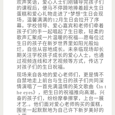
欢声笑语，爱心人士们刚辅导完孩子们
的课程后，便马不停蹄地捧着超大生日
蛋糕和爱心礼物走进了“梦想”生日会现
场，温馨满满的12月生日会拉开了序
幕。学校领导、爱心嘉宾和老师们牵着
孩子们的手一起唱起了生日歌，轻柔的
歌声汇聚成一片温暖的祝福---愿每位过
生日的孩子在新岁世界里如阳光般灿
烂，自信从容地成长。未亲临现场却长
期关注学校孩子成长的爱心人士，也通
过视频连线和才艺视频等方式，传达了
对孩子们的生日祝福。
现场来自各地的爱心老师们，更是情不
自禁地走上前台与生日的孩子们共同深
情演唱了一首充满温情的英文歌曲《
ln t
he eyes》，把生日的祝福推向高潮。兴
奋的孩子们，纷纷摩拳擦掌，上台一展
才艺.。他们面对爱心老师购买的蛋糕，
围坐一起默默地为自己许下新岁美好的