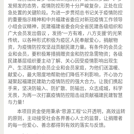
发频发的态势，疫情防控形势十分严峻复杂，正处在应
急处置的关键阶段。为进一步贯彻总书记关于疫情防控
的重要指示精神和中共福建省委应对新冠疫情工作领导
小组会议精神，民建福建省委会向全省民建各级组织和
广大会员发出倡议 ，发扬“一方有难，八方支援”的光荣
传统，以各种形式积极为疫区人民奉献爱心，捐献物
资，为疫情防控攻坚战贡献民建力量。有条件的会员企
业和会员，要积极筹措捐赠资金和防控急需物资；各级
民建基层组织要主动了解、关心因受疫情影响出现生
产、生活困难的会员企业和会员家庭，为他们送温暖、
献爱心，最大限度地帮助他们降低不利影响，齐心协力
凝聚起福建民建助力疫情防控的强大合力。让我们携起
手来，坚决防输入、防扩散、防输出，众志成城，科学
无畏，为再一次打赢疫情防控阻击战贡献福建民建智慧
与力量！
本项目资金使用秉承“思源工程”公开透明，高效运转
的原则，主动接受社会各界善心人士的监督，让捐赠者
的每一份爱心、善念都得到有效的落实与反馈。