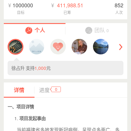
¥
1000000
¥
411,988.51
852
目标
已筹
人次
个人
团队
0
徐占升 支持
1,000
元
0
详情
进度
一、项目详情
项目发起事由
当前福建省多地发现新冠病例，呈现点多面广、多