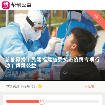
帮帮公益
慈善募捐 | 民建福建省委抗击疫情专项行
动 | 帮帮公益
公开募捐编号：53100000500020462KA20002
备案到期时间：2022-12-31
中华思源工程基金会
已过期
41%