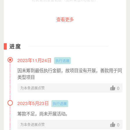
村民先则凌晨割胶（图片来自GQ报道）
查看更多
核心问题2：
热带雨林生态破坏严重
橡胶大规模的种植直接导致了西双版纳热带雨林的生态
问题突出：水土流失严重，土壤日益贫瘠，局部小气候改
变，区域性干旱加重。
进度
2006-2008年，在景洪市和勐腊县一些缺乏天然森林的
橡胶种植区域，旱季人畜饮水相当困难，而雨季则水土流失
2023年11月24日
执行进展
严重。
2019年，西双版纳再次出现几十年不遇的大旱，基诺
因未筹到最低执行金额，故项目没有开展，善款用于同
乡老巴飘寨在4月以后出现断水。
类型项目
0
为本条进展点赞
2023年5月23日
执行进展
筹款不足，尚未开展活动。
0
为本条进展点赞