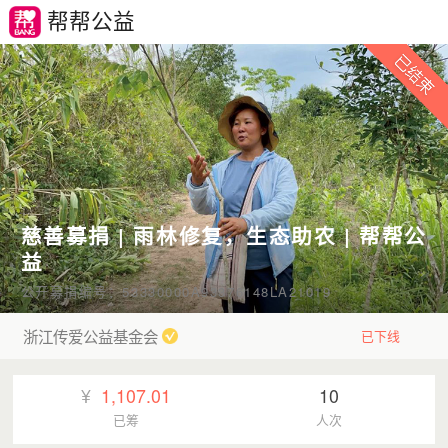
帮帮公益
慈善募捐 | 雨林修复，生态助农 | 帮帮公
益
公开募捐编号：53330000A93376148LA21019
浙江传爱公益基金会
已下线
¥
1,107.01
10
已筹
人次