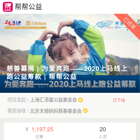
帮帮公益
慈善募捐 | 为爱奔跑——2020上马线上
跑公益筹款 | 帮帮公益
公开募捐编号：531100000854707999A18008
项目发起
上海汇添富公益基金会
|
已下线
善款接收
北京天使妈妈慈善基金会
|
¥
1,197.25
20
已筹
人次