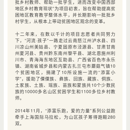
批乡村教师、帮助一批学生，进而改变中国西部
地区乡村教育现状”为项目初衷，旨在帮助提高贫
困地区教育教学整体水平，并长期影响一批批乡
村学生，从根本上带动贫困地区观念的变革。
十二年来，在数以千计的项目志愿者共同努力
下，“河流·孩子”一路走过云南怒江州泸水县、四
川凉山州美姑县、宁夏固原市泾源县、甘肃甘南
州夏河县、贵州黔东南州黎平县、湖北恩施州利
川市、青海海东地区互助县、广西省百色市永乐
镇、湖南省城步县和内蒙古扎兰屯市蘑菇气镇10
个贫困地区，捐建了10所设施一流的“添富小
学”，援助了傈僳族、彝族、回族、藏族、侗族、
土家族、土族、瑶族、苗族和蒙族共10个少数民
族的10000多名山区贫困学生和1100多位乡村教
师。
2014年11月，“添富乐跑，爱的力量”系列公益跑
牵手上海国际马拉松，为山区孩子筹得跑鞋280
双。