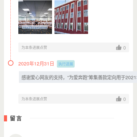
“河流·孩子”项目为孩子们捐赠的新床垫
为了帮助“河流·孩子”项目学校的师生们应对突如
其来的新冠疫情，2020年3月，上海汇添富公益
基金会向各添富小学采购、捐赠了一套标准化的
“‘河流·孩子’校园守护包”。
0
为本条进展点赞
2020年12月31日
执行进展
感谢爱心网友的支持，“为爱奔跑”筹集善款定向用于202
0
为本条进展点赞
留言
每份“‘河流·孩子’校园守护包”包括可供一所添富学
校1-2个月使用量的消毒和卫生物资：18只额温
枪，5台可移动的紫外线消毒车，108瓶洗手液，