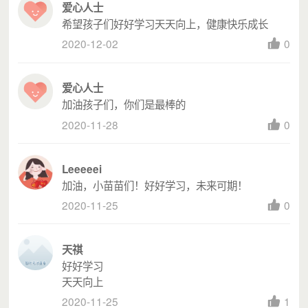
18台用于收听防疫科普知识的迷你音箱，30份与
爱心人士
防疫相关的卫生健康宣传海报和手册。除了帮助
希望孩子们好好学习天天向上，健康快乐成长
各添富小学应对眼下的疫情防控工作外，“河流·
2020-12-02
0
孩子”项目组也希望一起协助学校、老师和家长做
好新学期迎接孩子们返校的准备，养成良好的卫
生习惯。
爱心人士
加油孩子们，你们是最棒的
2020-11-28
0
Leeeeei
加油，小苗苗们！好好学习，未来可期！
2020-11-25
0
天祺
好好学习
天天向上
2020-11-25
1