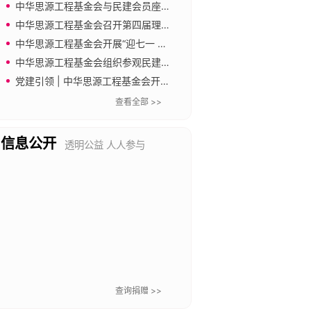
中华思源工程基金会与民建会员座谈 共促公益慈善事业发展
中华思源工程基金会召开第四届理事会第四次会议
中华思源工程基金会开展“迎七一 强党建 倡廉洁”主题党日活动
中华思源工程基金会组织参观民建中央会史馆
党建引领 | 中华思源工程基金会开展“传承长城精神 奋进新征程”主题党日暨工会文体活动
查看全部 >>
信息公开
透明公益 人人参与
查询捐赠 >>