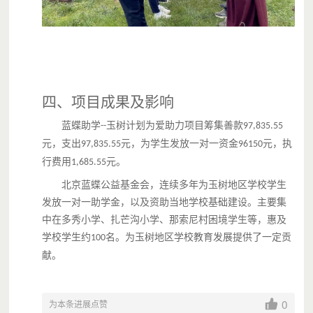
改善学生学习、生活条件，
帮助他们顺利完成学业，
将爱心落在实处！
项目预
四、
项目成果及影响
算
蓝蝶助学
玉树计划为爱助力项目筹集善款
--
97,835.55
元
，支出
元
，
为学生发放一对一资金
元，执
97,835.55
96150
1、【筹款时间】
行费用
元。
1,685.55
自2020年5月19日开始至2020年8月31日结束。
北京蓝蝶公益基金会，连续多年为玉树地区学校学生
2、【项目预算】
发放一对一助学金，以及资助当地学校基础建设。主要集
中在多秀小学、扎芒沟小学、那索尼村困境学生等，惠及
学校学生约
名。为玉树地区学校教育发展提供了一定贡
100
献。
0
为本条进展点赞