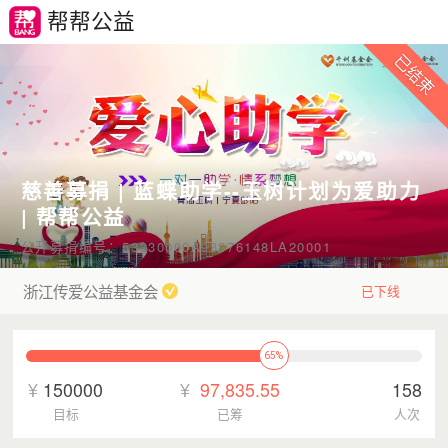
帮帮公益
慈善募捐 | 蓝蝶助学--玉树计划为爱助力
| 帮帮公益
公开募捐编号：53330000A93376148LA20001
浙江传爱公益基金会
已下线
65%
¥
150000
¥
97,835.55
158
目标
已筹
人次