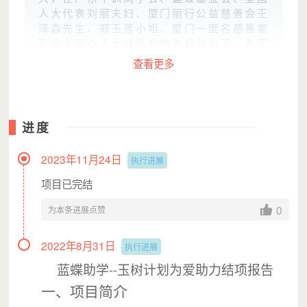
人大代表刘丽夫妇、厦门丽行公益慈善会王
泽森先生、郑玉莲小姐、厦门一匿名慈善家
及众多爱心人士或机构的先后助力下，为玉
树的孩子们送上
爱心款70多万元
，让两所学
查看更多
校的
138个孩子
吃上热腾腾的饱饭。
进度
2023年11月24日
执行进展
项目已完结
0
为本条进展点赞
2022年8月31日
执行进展
看到孩子们纯净的眼神和那如此天真灿烂
蓝蝶助学
玉树计划为爱助力结项报告
--
的笑容，我们的心里真的非常欣慰！
一、项目简介
赠人玫瑰手有余香，在力所能及的情况下