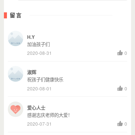
3、【善款使用预案】
本项目“最低可执行金额”为0元，若最终所募善款
留言
少于“最低可执行金额”，善款的使用方向不变。
4、【管理费说明】
H.Y
本项目将从项目筹款预算提取6%的项目管理费，
用于项目成员的工资、办公费、交通费、差旅费。
加油孩子们
2020-08-31
0
志愿者招募令
淑辉
祝孩子们健康快乐
我们将于8月16日至19日前往青海玉树开展蓝蝶
助学活动，诚挚的邀请您同我们一起，将关爱和希
2020-08-01
0
冀亲手传递！
活动详情安排与报名，请戳链接
爱心人士
http://lxi.me/89dqw
感谢志庆老师的大爱！
「情系玉树，为爱助力」
2020-07-31
0
尊敬的捐赠人：