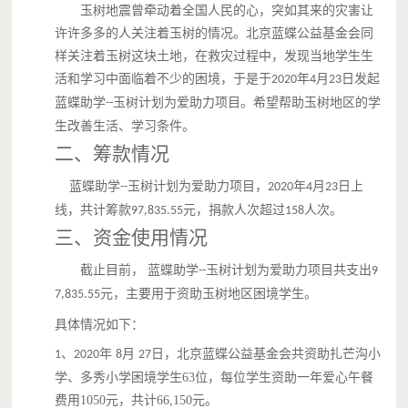
玉树地震曾牵动着全国人民的心，突如其来的灾害让
去帮助别人，善无大小，量力而行。累，并
快乐着！孩子们的笑脸是我们前进的动力，
许许多多的人关注着玉树的情况。北京蓝蝶公益基金会同
也是督促我们做的更好的力量！
样关注着玉树这块土地，在救灾过程中，发现当地学生生
活和学习中面临着不少的困境，于是于
年
月
日发起
2020
4
23
这个世界有太多太多的问题，或许都不是
你，我，他能够回答或解决的，但是这些问
蓝蝶助学
玉树计划为爱助力项目。希望帮助玉树地区的学
--
题可以由我们来共同关注，同出一把手，同
生改善生活、学习条件。
出一把力。拉他们一把。每个人努力一小
二、
筹款情况
步，就可以成就他们一大步，帮助他们改善
生活环境，完成生活梦想。
蓝蝶助学
玉树计划为爱助力
项目，
年
月
日上
--
202
0
4
2
3
线，共计筹款
元，捐款人次超过
人次。
97,835.55
1
58
三、资金使用
情况
截止目前，
蓝蝶助学
玉树计划为爱助力
项目共支出
--
9
元，
主要用于资助玉树地区困境学生
。
7,835.55
具体
情况
如下：
、
年
月
日
，
北京蓝蝶公益基金会共资助扎芒沟小
1
2020
8
27
学、多秀小学困境学生
63位，每位学生资助一年爱心午餐
费用1050元，共计66,150元。