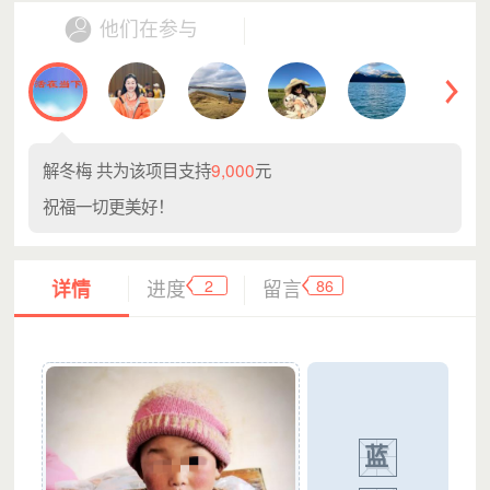
他们在参与
解冬梅
共为该项目支持
9,000
元
祝福一切更美好！
2
86
详情
进度
留言
蓝