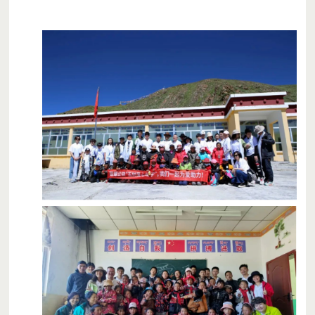
4元一份爱心餐，
525元让孩子温饱一学期，
1050元让孩子温暖一整年。
让孩子们在课堂上不再饥饿，
回家的路上也不再漫长难熬。
哪怕是一份爱心餐，
也希望你能献出一份善意，
我们一起为爱出发，
把这份爱传递出去吧！
关于我们