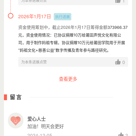
1
为本条进展点赞
2026年1月17日
执行进展
资金使用筹划中，截止2026年1月17日筹得金额
373966.37
元，资金使用情况：已协议捐赠10万给莆田声悦文化有限公
司，用于制作妈祖专辑，协议捐赠10万元给莆田学院用于开展
“妈祖文化+慈善公益”数字传播及青年参与路径研究。
0
为本条进展点赞
查看更多
留言
爱心人士
加油！明天会更好
2024-12-05
3