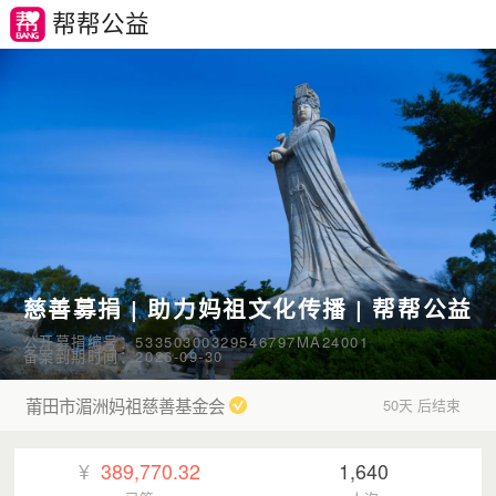
帮帮公益
慈善募捐 | 助力妈祖文化传播 | 帮帮公益
公开募捐编号：53350300329546797MA24001
备案到期时间：2026-09-30
莆田市湄洲妈祖慈善基金会
50天 后结束
¥
389,770.32
1,640