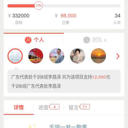
30%
¥
332000
¥
98,000
34
目标
已筹
人次
个人
团队
4
广东代表处千训8班李昌泽
共为该项目支持
12,000
元
千训8班广东代表处李昌泽
4
11
详情
进度
留言
千训一对一助学