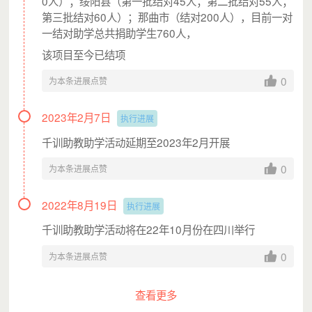
0人）；绥阳县（第一批结对45人；第二批结对55人；
第三批结对60人）；那曲市（结对200人），目前一对
一结对助学总共捐助学生760人，
该项目至今已结项
0
为本条进展点赞
票据开具成功后，可通过以下三种方式查验和下载打
2023年2月7日
执行进展
印：①电子邮箱。捐赠方手机收到电子票据号码和校
验码，通过所提供的邮箱查验电子票据，自行下载打
千训助教助学活动延期至2023年2月开展
印；②“浙里办”APP。捐赠方直接通过“浙里办”APP
0
为本条进展点赞
点击[我的]-[我的票据]查验电子票据，自行下载打
印；③公共服务平台。捐赠方用手机上收到的电子票
据号码和校验码等信息，登录浙江省财政电子票据公
2022年8月19日
执行进展
共服务平台（https://dzpj.zjzwfw.gov.cn/）查验电子
票据，自行下载打印。
千训助教助学活动将在22年10月份在四川举行
工作人员在收到捐赠网友提出的开票申请后会尽快开
0
为本条进展点赞
具票据，如有疑问请致电0571-87631227。
查看更多