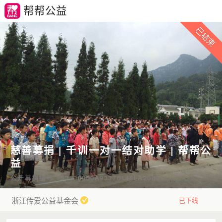
帮帮公益
慈善募捐 | 千训一对一结对助学 | 帮帮公
益
公开募捐编号：53330000A93376148LA20001
浙江传爱公益基金会
已下线