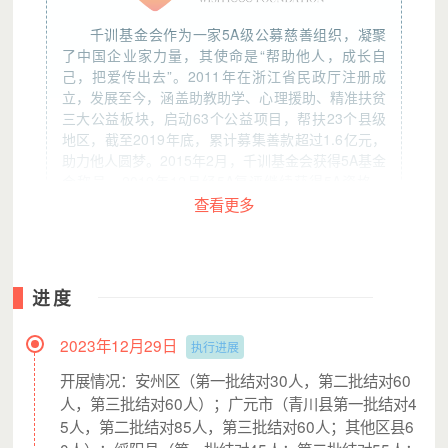
千训基金会作为一家5A级公募慈善组织，凝聚
了中国企业家力量，其使命是“帮助他人，成长自
己，把爱传出去”。2011年在浙江省民政厅注册成
立，发展至今，涵盖助教助学、心理援助、精准扶贫
三大公益板块，启动63个公益项目，帮扶23个县级
地区，截至2019年底，累计募集善款超过1.6亿元，
助力他人圆梦。2015年2月，千训基金会获得5A基金
会称号，2019年12月经5A复评继续获得5A资格。
2018年4月，千训基金会获得公开募捐资格。
查看更多
发票说明
进度
2023年12月29日
执行进展
感谢您的捐赠。
开展情况：安州区（第一批结对30人，第二批结对60
为保障捐赠人的权益，浙江千训爱心慈善基金会将会
人，第三批结对60人）；广元市（青川县第一批结对4
为有需要的爱心用户开具捐赠票据。申请开票请扫描
下方小程序码或二维码填写相关开票信息（请在捐赠
5人，第二批结对85人，第三批结对60人；其他区县6
当月提交开票申请）。