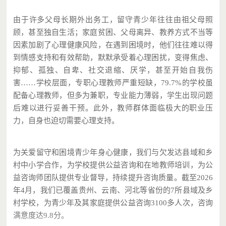
由于许多父母长期外出务工，留守青少年往往由祖父母照
顾，甚至独自生活；家庭贫困、父母离异、教养方式不当等
因素加剧了心理健康风险，在遇到困境时，他们往往难以得
到情感支持和有效帮助，默默承受着心理困扰，变得焦虑、
抑郁、孤独、自卑、社交退缩、厌学，甚至开始自我伤
害……学校层面，专职心理教师严重短缺，
79.7%
的学校虽
配备心理教师，但多为兼职，专业能力薄弱，学生出现问题
后难以进行妥善干预。此外，教师群体面临极大的职业压
力，自身也迫切需要心理支持。
为关爱留守和困境青少年身心健康，我们与欠发达县域和乡
村中小学合作，为学校提供公益咨询和在地教师培训，为公
益咨询师团队提供专业督导，持续提升咨询质量。
截至
2026
年
4
月，我们已覆盖贵州、云南、河北等省份的
7
所县域及乡
村学校，为青少年及其家庭提供公益咨询
3100
多人次，咨询
满意度达
9.8
分。