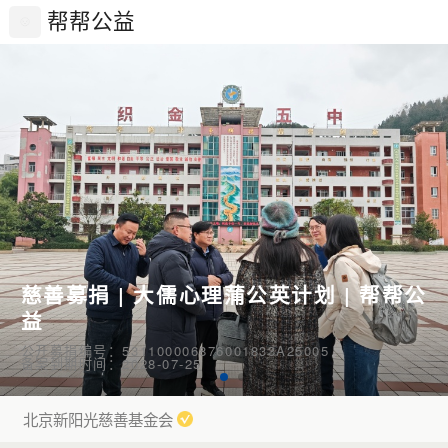
帮帮公益
慈善募捐 | 大儒心理蒲公英计划 | 帮帮公
益
公开募捐编号：531100006876001833A25005
备案到期时间：2028-07-25
北京新阳光慈善基金会