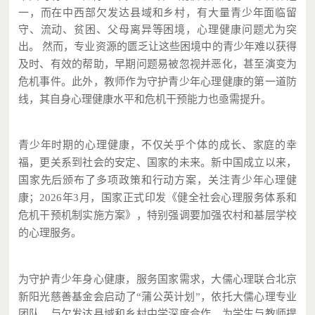
一，而在中西部欠发达县域和乡村，
有大量
青少年面临
留
守、流动、贫困、父母离异等困境，心理健康问题尤为突
出。
然而，专业资源的匮乏让这些困境中的青少年难以获得
及时、有效的帮助，早期问题易被忽视并恶化，甚至演变为
危机事件。此外，教师作为守护青少年心理健康的第一道防
线，其自身心理健康水平和危机干预能力也亟需提升。
青少年时期的心理健康，不仅关乎个体的成长、家庭的幸
福，更关系到社会的安定、国家的未来。新中国成立以来，
国家先后颁布了多项政策和行动方案，关注青少年心理健
康；2026年3月，国家正式印发《健全社会心理服务体系和
危机干预机制实施方案》，特别强调要加强农村和基层学校
的心理服务。
为守护青少年身心健康，服务国家需求，大儒心理联合
北
京
新阳光慈善基金
会
启动了
“
蒲公英计划
”
，
依托
大儒心理
专业
团队，
与欠发达县域和乡村中学深度合作，为学生与教师提