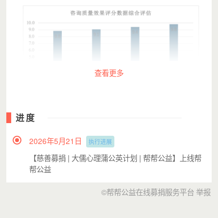
查看更多
图：2025年贵州试点校《咨询效果评定量表》得分情况
进度
2026年5月21日
执行进展
二、危机干预培训
【慈善募捐 | 大儒心理蒲公英计划 | 帮帮公益】上线帮
近年来，校园危机事件频发。
2025
年
6
月，我们在贵州试点
帮公益
校开展校园危机干预公益讲座，普及危机识别与干预知识；
2025
年
10
月，我们进一步增加援助力度，为试点校“种子教
©帮帮公益在线募捐服务平台
举报
师”提供危机干预专业人才系统培训
，
帮助教师深入理解和
系统预防心理危机、掌握危机的心理干预方法及危机事件后