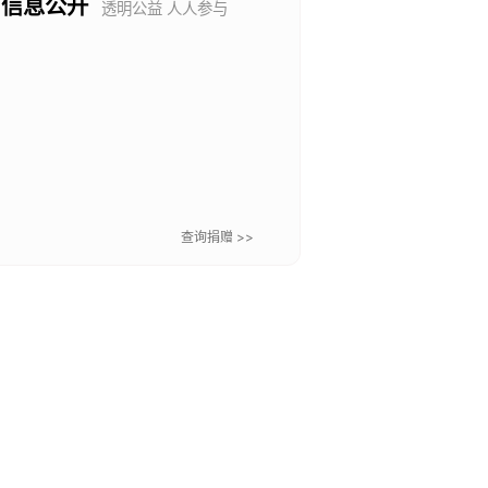
信息公开
透明公益 人人参与
查询捐赠 >>