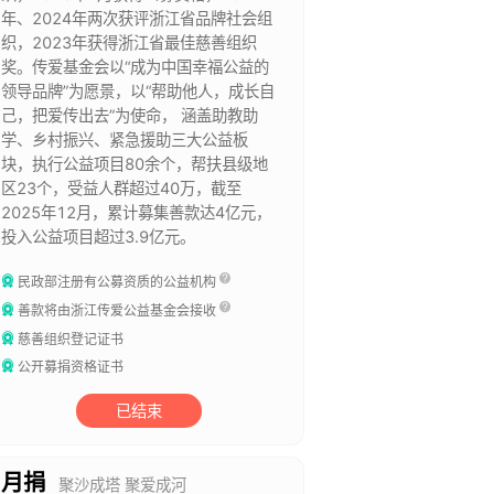
年、2024年两次获评浙江省品牌社会组
织，2023年获得浙江省最佳慈善组织
奖。传爱基金会以“成为中国幸福公益的
领导品牌”为愿景，以“帮助他人，成长自
己，把爱传出去”为使命， 涵盖助教助
学、乡村振兴、紧急援助三大公益板
块，执行公益项目80余个，帮扶县级地
区23个，受益人群超过40万，截至
2025年12月，累计募集善款达4亿元，
投入公益项目超过3.9亿元。
民政部注册有公募资质的公益机构
善款将由浙江传爱公益基金会接收
慈善组织登记证书
公开募捐资格证书
已结束
月捐
聚沙成塔 聚爱成河