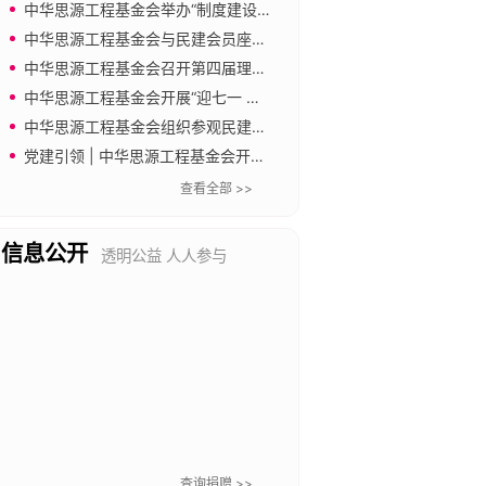
中华思源工程基金会举办“制度建设与合规管理”专题培训
中华思源工程基金会与民建会员座谈 共促公益慈善事业发展
中华思源工程基金会召开第四届理事会第四次会议
中华思源工程基金会开展“迎七一 强党建 倡廉洁”主题党日活动
中华思源工程基金会组织参观民建中央会史馆
党建引领 | 中华思源工程基金会开展“传承长城精神 奋进新征程”主题党日暨工会文体活动
查看全部 >>
信息公开
透明公益 人人参与
查询捐赠 >>