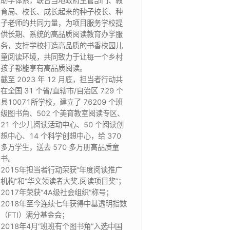
助学体系，联合当地政府主管部门、教
育局、校长、成长起来的种子校长、种
子老师的共同力量，为项目服务学校提
供长期、系统的高品质阅读教育办学服
务，支持学校打造高品质的书香校园儿
童阅读环境，共同致力于让每一个乡村
孩子都能享有高品质阅读。
截至 2023 年 12 月底，担当者行动共
在全国 31 个省/直辖市/自治区 729 个
县10071所学校，建立了 76209 个班
级图书角、502 个美育教室阅读专区、
21 个少儿阅读活动中心、50 个阅读创
想中心、14 个科学创想中心，给 370
多万学生，送去 570 多万册高品质童
书。
2015年担当者行动荣获“年度阅读推广
机构”和“华文领读者大奖.阅读项目奖”；
2017年荣获“4A级社会组织”称号；
2018年至今连续七年获得中基透明指数
（FTI）满分基金会；
2018年4月“班班有个图书角”入选中国