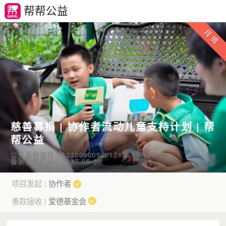
帮帮公益
慈善募捐 | 协作者流动儿童支持计划 | 帮
帮公益
公开募捐编号：5332000050917103XBA26005
备案到期时间：2027-05-30
项目发起
协作者
|
善款接收
爱德基金会
|