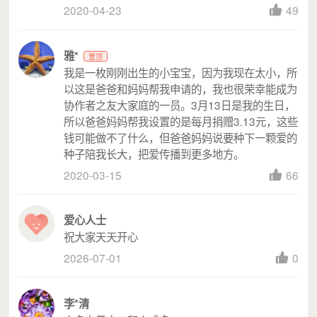
月捐项目可在「票据中心」找到对应捐赠记录后，申请开具
2020-04-23
49
捐赠票据。
月捐项目也可以在筹款页，点击「管理我的月捐」
-「捐赠
雅*
置顶
票据」，勾选未开票的捐赠记录，申请批量合并开票。
我是一枚刚刚出生的小宝宝，因为我现在太小，所
以这是爸爸和妈妈帮我申请的，我也很荣幸能成为
注意：最迟不晚于捐赠支付的当年之内完成，如有特殊情
协作者之友大家庭的一员。3月13日是我的生日，
况，可在下一年的
3月31日前，申请开具去年1月1日至当年3月31
所以爸爸妈妈帮我设置的是每月捐赠3.13元，这些
的票据。
钱可能做不了什么，但爸爸妈妈说要种下一颗爱的
若根据以上路径开票失败或因系统原因无法开票，您可在扣
种子陪我长大，把爱传播到更多地方。
款成功的
3个工作日后通过爱德基金会官网申请。
2020-03-15
66
申请步骤：
登陆
http://www.amity.org.cn/donate/openInvoice，请输入交易
爱心人士
订单号根据官网开票指引进行申请（微信→我的→支付→钱包→
祝大家天天开心
账单→点击想要查询的记录，获取交易单号）。
2026-07-01
0
重要提醒：
开票申请不支持跨年。如您在
12月28日前的月捐捐赠，需最
李*清
迟在当年12月31日前完成开票申请。如您的月捐扣款在12月29日