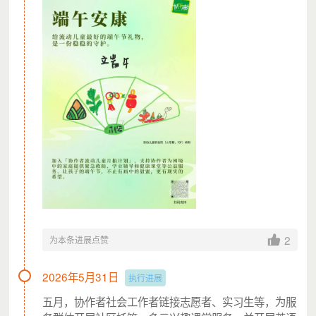
项目最低执行金额
最低可执行金额为10000元。如最终募得金额低于“最低
2
为本条进展点赞
可执行额度”，所募资金将以转捐到同类项目的方式使用并
反馈。
2026年5月31日
执行进展
剩余善款处理计划
五月，协作者社会工作者链接志愿者、实习生等，为服