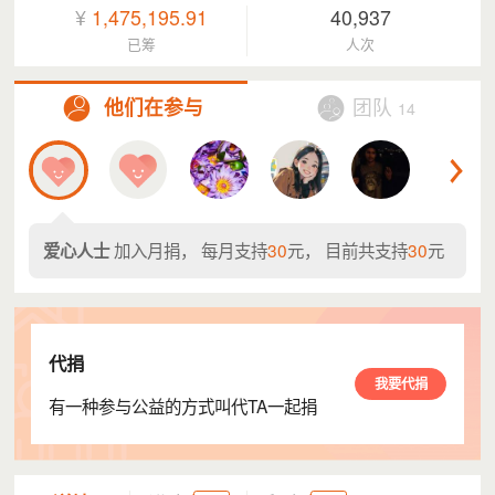
¥
1,475,195.91
40,937
已筹
人次
他们在参与
团队
14
加入月捐， 每月支持
30
元， 目前共支持
30
元
爱心人士
代捐
我要代捐
有一种参与公益的方式叫代TA一起捐