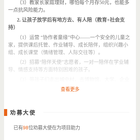
（3）教家长家庭理财，哪怕每个月存50元，也能多
一点抗风险能力。
2. 让孩子放学后有地方去、有人陪（教育+社会支
持）
（1）运营 “协作者童缘”中心——一个安全的儿童之
家，提供课后托管、作业辅导、成长陪伴，组织兴趣小
组、成长课堂（情绪管理、人际交往等）。
（2）招募“陪伴天使”志愿者，一对一陪伴在学业辅
导、情感支持等方面特别困难的孩子。
（3）带孩子们走出城中村，去博物馆、大学、企业
参观，开阔眼界。
查看更多
劝募大使
已有
98
位劝募大使在为项目助力