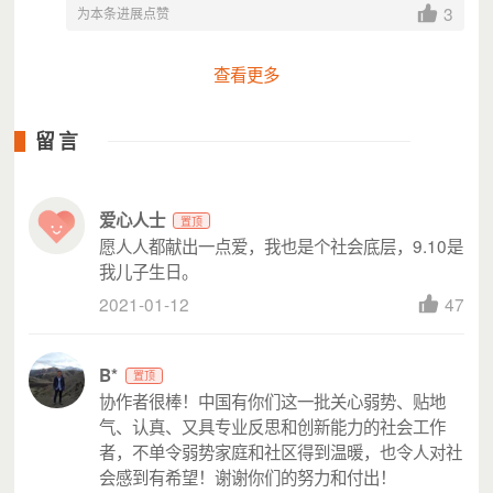
3
为本条进展点赞
其在服务参与中由受助者成长为助人者，并在实践中总结提炼本
土经验，推动本土社会工作和社会组织的发展，最终实现“每个
查看更多
人都可以怀抱着尊严和梦想，自由地行走在大地”的组织愿景。
至今已为超过85.15万包括流动人口和困境儿童在内的弱势群体及
留言
社会组织人员提供了社会工作专业服务，培育出包括农民工在内
的4095名志愿者，开展了包括民政部委托课题在内的99个调查研
究，参与了多项全国社会工作服务标准和政策法规的起草制定工
爱心人士
作，组织召开了多个全国性研讨会，出版了11本图书。目前，协
置顶
愿人人都献出一点爱，我也是个社会底层，9.10是
作者的服务模式已被复制推广到长江三角洲地区、珠江三角洲地
我儿子生日。
区、山东半岛地区和中部地区。荣获“林护杰出社会工作服务项
2021-01-12
47
目奖”，“中国社会创新奖”， “全国三八红旗集体”，民政部授予
首批全国社会工作服务示范单位等称号。
B*
置顶
协作者很棒！中国有你们这一批关心弱势、贴地
票据说明
气、认真、又具专业反思和创新能力的社会工作
爱德基金会可以为您开具电子捐赠票据。
者，不单令弱势家庭和社区得到温暖，也令人对社
灵析开票指引：
会感到有希望！谢谢你们的努力和付出！