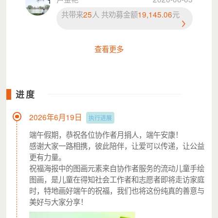
更重要的是：很多曾经接受过协作者帮助的孩子，后
共带来
25
人 共劝募金额
19,145.06
元
来成了我们的志愿者，从“受助者”变成了“助人者”——这
是最让我们骄傲的事。
查看更多
进度
2026年6月19日
执行进展
端午假期，恭祝各位协作者月捐人，端午安康！
感谢大家一路相携，彼此陪伴，让爱可以传递，让公益
更有力量。
祝福海报中的图画元素来自协作者服务的流动儿童手绘
图画，是儿童在得知社会工作者和志愿者即将走访家庭
时，特地画好端午的祝福，我们也将这份纯真的善意与
项目预算
美好与大家分享！