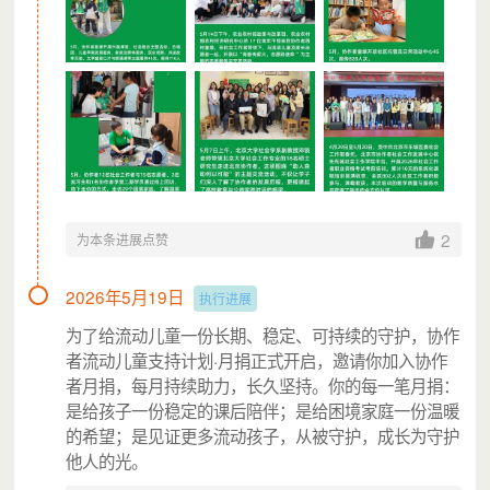
公募与执行机构简介
爱德基金会
爱德基金会成立于
1985年4月，是全国政协原副主席丁光训
等发起，其他社会各界人士共同组成的民间团体，是江苏省首批
5A级社会组织。作为中国改革开放后最早一批成立、并具有公募
资格的基金会和在国内外具有重要影响力的民间组织，爱德基金
会旨在促进教育、社会福利、医疗卫生、社区发展与环境保护、
2
为本条进展点赞
灾害管理等各项社会公益事业。迄今为止，募集善款累计近50亿
元，项目区域累计覆盖30多个国家和地区，数千万人从中直接受
2026年5月19日
执行进展
益，间接受益人口逾2亿人。
为了给流动儿童一份长期、稳定、可持续的守护，协作
者流动儿童支持计划·月捐正式开启，邀请你加入协作
执行机构
者月捐，每月持续助力，长久坚持。你的每一笔月捐：
北京市协作者社会工作发展中心（简称：北京协作者）是我
是给孩子一份稳定的课后陪伴；是给困境家庭一份温暖
的希望；是见证更多流动孩子，从被守护，成长为守护
国成立最早的民办社会工作机构之一，
5A社会组织。机构以“团
他人的光。
结协作 助人自助”为服务理念，构建了“服务创新-研究倡导-专业
支持”三位一体的战略服务体系，在服务弱势群体的同时，协助