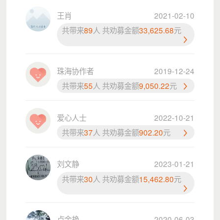
王肖
2021-02-10
共带来
89
人 共劝募金额
33,625.68
元
3. 让孩子更健康（健康促进）
（1）链接社会资源，提供免费体检（很多流动儿童
珠海协作者
2019-12-24
从未体检过）。
共带来
55
人 共劝募金额
9,050.22
元
（2）给营养差的孩子补充牛奶、鸡蛋等营养物资
（3）开展健康课堂：怎么刷牙？怎么搭配一日三
爱心人士
2022-10-21
餐？每天运动多久？
共带来
37
人 共劝募金额
902.20
元
（4）为心理有压力的孩子提供个案辅导，开“抗逆力
小组”。
4. 帮助更多机构一起做（模式推广）
刘文静
2023-01-21
把我们的经验总结成培训课程，分享给其他公益组
共带来
30
人 共劝募金额
15,462.80
元
织，让更多流动儿童受益。
每年，我们预计直接服务不少于500名流动儿童及其
家长，并带动更多志愿者参与。
卢金艳
2020-06-03