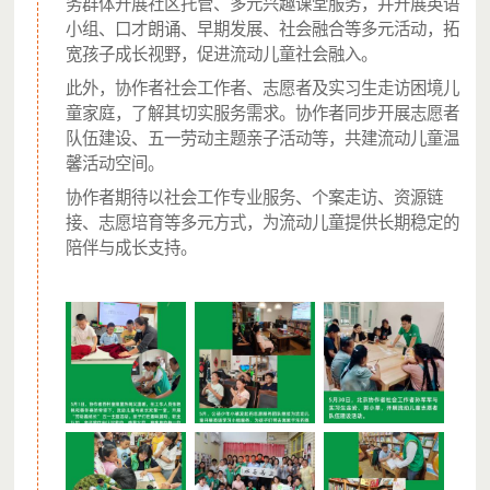
务群体开展社区托管、多元兴趣课堂服务，并开展英语
如项目执行完成后善款仍有剩余，向公众公示后，转
小组、口才朗诵、早期发展、社会融合等多元活动，拓
捐至同类型项目继续执行。
宽孩子成长视野，促进流动儿童社会融入。
此外，协作者社会工作者、志愿者及实习生走访困境儿
项目开始募捐时间
童家庭，了解其切实服务需求。协作者同步开展志愿者
2026年5月9日
队伍建设、五一劳动主题亲子活动等，共建流动儿童温
馨活动空间。
协作者期待以社会工作专业服务、个案走访、资源链
项目执行计划
接、志愿培育等多元方式，为流动儿童提供长期稳定的
第1-12月：实施开展针对流动儿童及其家庭的生计发
陪伴与成长支持。
展、教育支持和社会支持、健康促进服务活动及流动儿
童服务经验模式复制服务；
第1-12月：结合服务活动实施进行日常宣传，发布微博
消息、公众号专题文章、视频等；评估收集项目受益儿
童成长故事，进行传播；
第1-12月：每月上传项目进度，定期进行报告与披露；
第11-12月：进行项目年度总结报告；