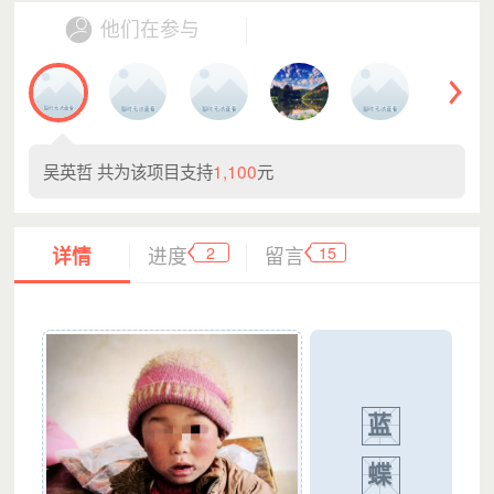
他们在参与
吴英哲
共为该项目支持
1,100
元
2
15
详情
进度
留言
蓝
蝶