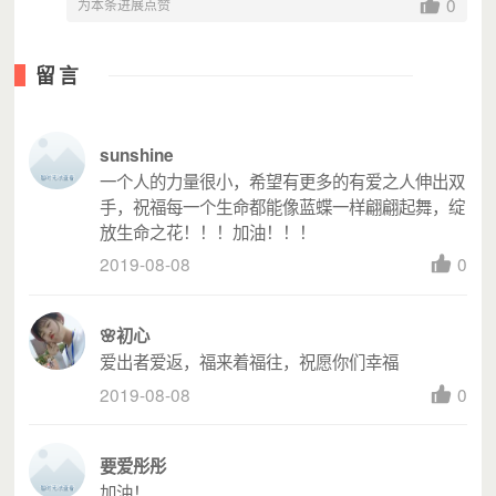
0
快乐着！孩子们的笑脸是我们前进的动力，
为本条进展点赞
也是督促我们做的更好的力量！
这个世界有太多太多的问题，或许都不是
留言
你，我，他能够回答或解决的，但是这些问
题可以由我们来共同关注，同出一把手，同
出一把力。拉他们一把。每个人努力一小
sunshine
步，就可以成就他们一大步，帮助他们改善
一个人的力量很小，希望有更多的有爱之人伸出双
生活环境，完成生活梦想。
手，祝福每一个生命都能像蓝蝶一样翩翩起舞，绽
放生命之花！！！加油！！！
2019-08-08
0
🌸初心
爱出者爱返，福来着福往，祝愿你们幸福
2019-08-08
0
要爱彤彤
加油！