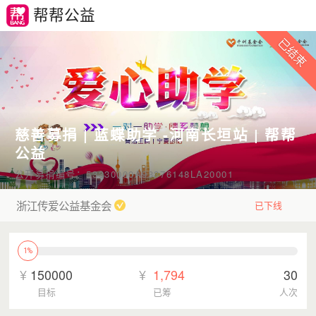
帮帮公益
慈善募捐 | 蓝蝶助学 -河南长垣站 | 帮帮
公益
公开募捐编号：53330000A93376148LA20001
浙江传爱公益基金会
已下线
1%
¥
150000
¥
1,794
30
目标
已筹
人次