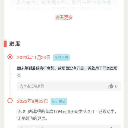
泽森先生、郑玉莲小姐、厦门一匿名慈善家
及众多爱心人士或机构的先后助力下，为玉
树的孩子们送上
爱心款70多万元
，让两所学
查看更多
校的
138个孩子
吃上热腾腾的饱饭。
进度
2023年11月24日
执行进展
因未筹到最低执行金额，故项目没有开展，善款用于同类型项
目
0
为本条进展点赞
2022年8月23日
看到孩子们纯净的眼神和那如此天真灿烂
执行进展
的笑容，我们的心里真的非常欣慰！
该项目所募得的善款1794元用于同类型项目---蓝蝶助学，
赠人玫瑰手有余香，在力所能及的情况下
让梦想飞的更远。
去帮助别人，善无大小，量力而行。累，并