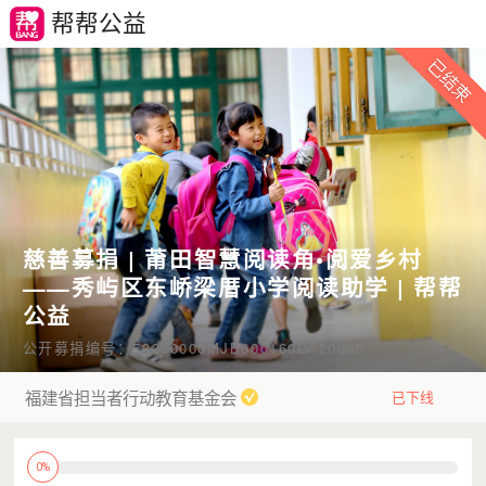
帮帮公益
慈善募捐 | 莆田智慧阅读角•阅爱乡村
——秀屿区东峤梁厝小学阅读助学 | 帮帮
公益
公开募捐编号：53350000MJB600160DA20005
福建省担当者行动教育基金会
已下线
0%