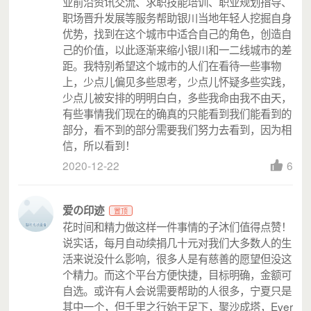
业前沿资讯交流、求职技能培训、职业规划指导、
职场晋升发展等服务帮助银川当地年轻人挖掘自身
优势，找到在这个城市中适合自己的角色，创造自
己的价值，以此逐渐来缩小银川和一二线城市的差
距。我特别希望这个城市的人们在看待一些事物
（宁夏的青年正在用绘画表达自己的生命）
上，少点儿偏见多些思考，少点儿怀疑多些实践，
少点儿被安排的明明白白，多些我命由我不由天，
截至 2021.6.5，我们共举办：
有些事情我们现在的确真的只能看到我们能看到的
7 场生命画像工作坊，121 位宁夏青年画出了自己的生
部分，看不到的部分需要我们努力去看到，因为相
命。
信，所以看到！
2020-12-22
6
爱の印迹
置顶
花时间和精力做这样一件事情的子沐们值得点赞！
说实话，每月自动续捐几十元对我们大多数人的生
活来说没什么影响，很多人是有慈善的愿望但没这
个精力。而这个平台方便快捷，目标明确，金额可
自选。或许有人会说需要帮助的人很多，宁夏只是
其中一个，但千里之行始于足下，聚沙成塔，Ever