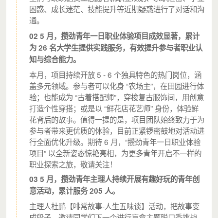
困惑、成长迷茫、技能提升等近期疑惑进行了对话和沟
通。
02 5 月，攒劲青年一日职业体验项目成效显著，累计
（学长与浩浩一对一沟通）
为 26 名大学生提供实践服务，有效提升参与者职业认
知与综合能力。
本月，项目持续开放 5 - 6 个独具特色的热门岗位，涵
盖多元领域。参与者可以化身 “农场主”，在田园进行体
验；也能成为 “古着搭配师”，穿梭复古服饰间，用创意
打造个性穿搭；或是以 “鲜花店花艺师” 身份，体验鲜
花背后的故事。值得一提的是，项目团队始终致力于为
参与者带来更优质的体验，目前正紧锣密鼓地对活动进
行全面优化升级。期待 6 月，“攒劲青年一日职业体验
项目” 以全新姿态惊艳亮相，为更多青年开启不一样的
职业探索之旅，敬请关注！
03 5 月，攒劲青年主理人持续开展有趣好玩的青年创
（浩浩在32小时能力提升实验室中表达自己的观点）
意活动，累计服务 205 人。
截至 2021.6.5，我们共举办：
主理人杜鹏【啡常故事-人生五味谈】活动，把故事变
成段子，邀请同学们下一个进行盲盒主题脱口秀挑战