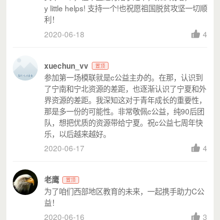
y little helps! 支持一个!也祝愿祖国脱贫攻坚一切顺
（宁夏青年的生命画像）
利！
2020-06-18
4
- 学术研究 -
xuechun_vv
置顶
（科学公益）
参加第一场模联就是c公益主办的。在那，认识到
了宁南和宁北资源的差距，也逐渐认识了宁夏和外
在做公益的过程当中，我们一直在反思：
我们的公益活动
界资源的差距。我深知这对于青年成长的重要性，
真的帮助到了这些受益人了吗？
那是多一份的可能性。非常敬佩c公益，纯90后团
为此，自 2015 年起，我们开始逐步重视评估，逐步对机
队，想把优质的资源带给宁夏。祝c公益七周年快
乐，以后越来越好。
构从事的领域开展学术研究，为机构规划及项目设计提供
学术支持。
2020-06-17
4
老鹰
置顶
为了咱们西部地区教育的未来，一起携手助力C公
益！
2020-06-16
3