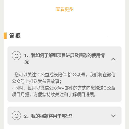
查看更多
（2013 年第一个公益活动，收书赠书，将省会城市学生的教辅书籍带给
宁夏中南部偏远地区的学生）
答疑
至今 8 年时间
Q
1、我如何了解到项目进展及善款的使用情
由每年大小 5 场公益活动，到 20 余场活动
况
由全员志愿者，到 5 名全职，40 余名核心志愿者
C公益一直在坚持三件事：
- 您可以关注“C公益成长陪伴者”公众号，我们将在微信
公众号上推送受益者故事；
1、为高中生及以上的青年
提升眼界、认知和能力
- 同时，每月以微信公众号+邮件的方式向您推送C公益
2、引进优质资源，
塑造青年人成长的环境
项目月报，方便您持续关注和了解项目进展。
3、进行
学术研究，科学公益
Q
2、我的捐款将用于哪里？
- 大学生项目 -