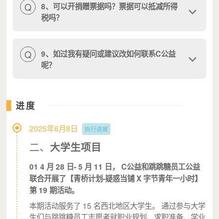
Q
8、可以开捐赠票据吗？票据可以抵减所得
但当同组的伙伴按照分工各自开展任务时，唯独浩浩无法
税吗？
参与，他很懊恼
。
他认为是自己的能力和思考深度不够。
学长与他一对一沟通，分析任务分配的合理性，他在团队
中应该承担角色。突然间，浩浩明白了
“能力不行”是他给
Q
9、如过我有疑问或建议改如何联系C公益
自己的枷锁
，他开始逐一询问小组成员“有没有什么需要
呢？
我帮助”，最终在设计团队项目中找到了自己的定位。
与 31 个伙伴在 32 小时无手机环境中、交流讨论、沟通协
进度
作。用浩浩的话说，参加 32 小时的活动后，他是个
内心
丰富、自信且勇敢的人
，他喜欢现在的自己。
2025年6月8日
执行进展
二、
大学生项目
01 4 月 28 日-
5 月 11 日， C公益和跳跳糖员工公益
联合开展了【青桥计划-疑惑当铺 X 字节青年一小时】
第 19 期活动。
本期活动服务了 15 名西北地区大学生。 通过参与大学
生们与跳跳糖员工志愿者就职业规划、求职准备、学业