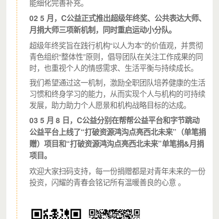
能细化完善补充。
02 5 月，
C公益
正式推出超级年终奖、公共表达大师、
（宁宁参与的 2019 年第二期沙鸣Talks，主题：洞察VUCA时代下的新生
月捐大师三项新机制，同时
重启运动
小分队。
力量）
超级年终奖旨在践行机构“以人为本”的价值观，并贯彻
青色组织“整体性”原则，倡导团队在关注工作成果的同
沙鸣Talks是 C公益职场青年项目之一。职场青年项目邀请
时，也重视个人的情感需求、生活平衡与持续成长。
宁夏本地、外地嘉宾，为宁夏地区的青年传递新知，拓阔
视野，丰富宁夏青年文化生活。
我们希望通过这一机制，激励全职团队培养健康的生活
习惯和终身学习的能力，从而实现个人与机构的可持续
截至 2021.6.5，我们共举办：
发展，助力助力个人愿景和机构战略目标的达成。
03
5 月 8 日，
C公益分别在帮帮公益平台和字节跳动
3 场沙鸣Talks类TED剧院式演讲，邀请 17 位行业前
沿代表，为 1700 位宁夏本地青年传递新知。
公益平台上线了“打破资源鸿沟点亮西北未来”（单笔捐
11 场沙鸣Explore小型分享交流沙龙，有 601 位宁
赠）项目和“打破资源鸿沟点亮西北未来”单笔捐&月捐
夏本地青年互相交流、分享认知。
项目。
欢迎大家扫码支持，每一份捐赠都是对青年未来的一份
投资，闪耀的青春会铭记所有温暖善良的心意 。