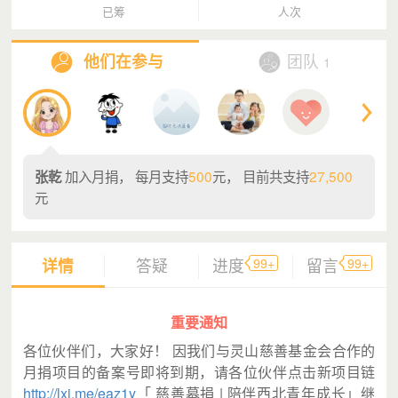
已筹
人次
他们在参与
团队
1
加入月捐， 每月支持
500
元， 目前共支持
27,500
张乾
元
99+
99+
详情
答疑
进度
留言
重要通知
各位伙伴们，大家好！ 因我们与灵山慈善基金会合作的
月捐项目的备案号即将到期，请各位伙伴点击新项目链
http://lxi.me/eaz1y
「 慈善募捐 | 陪伴西北青年成长」继