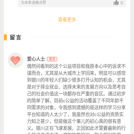
0
为本条进展点赞
查看更多
- 探索者计划 -
（环境塑造）
留言
单一的力量是薄弱的，C公益希望
与其他伙伴，共同塑造
一个良好的环境，支持青年成长
。
爱心人士
置顶
探索者计划，引进国内优质青年活动/组织进入宁夏，并赋
偶然间看到的这个公益项目和我原本心中的诉求不
能本地青年人运营。
谋而合，尤其是从大城市上学回来，明显可以感觉
到银川的年轻人们缺少很多打开认知的机会，尤其
目前，C公益与 Viva la Vida 达成合作，自 2020 年 9 月
是对于择业就业、选择未来的发展方向以及思考自
起，每月在宁夏地区举办一次生命画像工作坊，鼓励宁夏
己的社会价值这一块都存在严重的盲区。通过初步
的青年画一幅画来回答一个问题：你的生命是什么？
的简单了解，目前c公益的活动覆盖了不同年龄不
同需求的对象，令我感到遗憾的是这样的学习分享
平台知道的人太少了，我虽然也对c公益的资质实
力知之甚少，但是做这个事儿的初心真的很有意
义。银川正在飞速发展，正因如此才需要最新的行