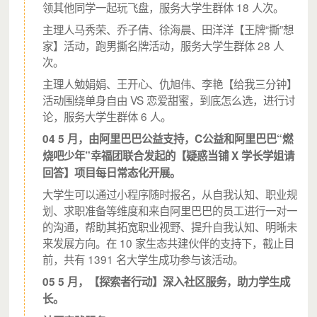
领其他同学一起玩飞盘，服务大学生群体 18 人次。
主理人马秀荣、乔子倩、徐海晨、田洋洋【王牌“撕”想
家】活动，跑男撕名牌活动，服务大学生群体 28 人
次。
（青桥计划受众反馈）
主理人勉娟娟、王开心、仇旭伟、李艳【给我三分钟】
活动围绕单身自由 VS 恋爱甜蜜，到底怎么选，进行讨
论，服务大学生群体 6 人。
04 5 月，由阿里巴巴公益支持，C公益和阿里巴巴“燃
烧吧少年”幸福团联合发起的【疑惑当铺 X 学长学姐请
回答】项目每日常态化开展。
大学生可以通过小程序随时报名，从自我认知、职业规
划、求职准备等维度和来自阿里巴巴的员工进行一对一
的沟通，帮助其拓宽职业视野、提升自我认知、明晰未
来发展方向。在 10 家生态共建伙伴的支持下，截止目
前，共有 1391 名大学生成功参与该活动。
05 5 月，【探索者行动】深入社区服务，助力学生成
长。