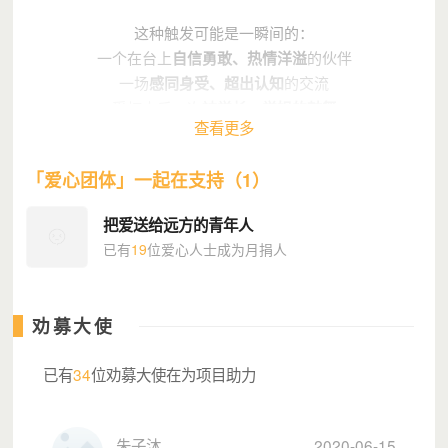
这种触发可能是一瞬间的：
一个在台上
自信勇敢、热情洋溢
的伙伴
一场
感同身受、超出认知
的交流
受打击后一次
被学长、学姐的鼓舞
查看更多
「爱心团体」一起在支持（1）
把爱送给远方的青年人
已有
19
位爱心人士成为月捐人
劝募大使
已有
34
位劝募大使在为项目助力
这些足以催生一个青年的原动力
而C公益，也是在这样的情境下诞生的
朱子沐
2020-06-15