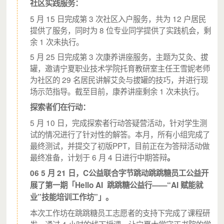
社区
实践服务
：
（32小时能力提升实验室受众反馈）
5 月 15 日完成第 3 次社区入户服务，共为 12 户居民
提供了服务，同时为 8 位专业同学提供了实践机会，剩
- 高中生项目 -
余 1 次未执行。
5 月 25 日完成第 3 次康养讲座服务，主题为艾灸、拔
（眼界和能力提升）
罐，邀请宁夏职业技术学院托育教研室主任王雪妮老师
为社区的 29 名居民讲解艾灸与拔罐的技巧，并进行现
2014 年，C公益启动了针对高中生的项目，高考百天时，
场示范指导。截至目前，康养讲座剩余 1 次未执行。
“我的梦 我的路”公益宣讲会进入了
婷婷
的高中，学长、学
探索者们在行动
：
姐向高三的学生分享学习经验和方法；
2015 年，婷婷再次接触到了C公益。回想起一年前的冬
5 月 10 日，完成探索者行动答疑营活动，针对学生测
天，她多么
希望有人能够点醒她专业选择的重要性
。她甚
试的情况进行了针对性的解答。本月，所有小组完成了
至期望在高一时就能了解大学、专业和自己，这样不会在
最终测试，并提交了初版PPT，目前正在为答辩活动做
大学阶段，总是慢人一拍。
最终准备，计划于 6 月 4 日进行中期答辩
。
06 5 月 21 日，C公益联合字节跳动跳跳糖员工公益开
她带着这份遗憾，成为了C公益的志愿者，希望
让学弟学
妹们少走些弯路
。
展了第一期「Hello
AI
跳跳糖公益行——“AI 赋能就
自此“我的梦 我的路”公益宣讲会也开始设置自我认知、专
业”技能培训工作坊”」。
业介绍、职业规划相关的分享，让宁夏的学子早一些，再
本次工作坊在跳跳糖员工志愿者的支持下完成了课程研
早一些认识自己，规划自己的大学和人生
。