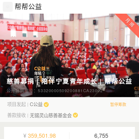
帮帮公益
慈善募捐 | 陪伴宁夏青年成长 | 帮帮公益
公开募捐编号：53320000509200881CA23002
项目发起
C公益
|
暂停筹款
善款接收
无锡灵山慈善基金会
|
¥
359,501.98
6,755