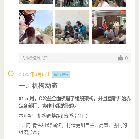
0
为本条进展点赞
2025年6月8日
执行进展
一、机构动态
- 职场青年项目 -
01
5 月，C公益全面梳理了组织架构，并且重新开始界
（眼界和认知提升）
定各部门、协作小组的职能。
C公益职场青年项目自 2019 年开展，
宁宁
也在此时与沙鸣
本年初，机构调整组织架构旨在 ：
Talks 结缘了。
1、向“青色组织”演进，打造更加自主、高效、协同的
参加活动后她“沸腾了”，没想到在西北还有思想相对前沿
组织形态；
的剧院式演讲。此后宁宁又接触、参与了C公益的其他活