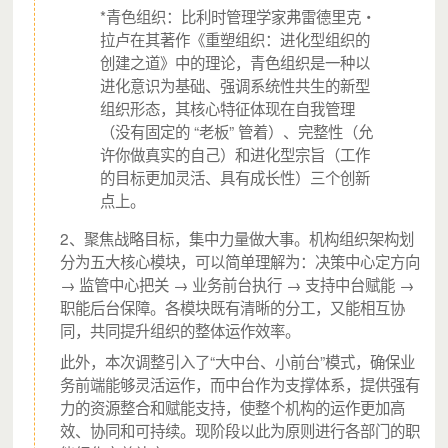
动。
*青色组织：比利时管理学家弗雷德里克・
拉卢在其著作《重塑组织：进化型组织的
她从C公益里年轻的伙伴身上，学到了如何策划活动。她
创建之道》中的理论，青色组织是一种以
思考C公益举办活动会怎么做？每一个环节在整个流程中
进化意识为基础、强调系统性共生的新型
有什么作用？还有哪些资源我可以去利用？
组织形态，其核心特征体现在自我管理
她从一同参与活动的伙伴身上，学到了如何教育孩子。我
（没有固定的 “老板” 管着）、完整性（允
的孩子为什么会这么做？他有什么需求？她能够更加耐心
许你做真实的自己）和进化型宗旨（工作
地陪伴孩子。
的目标更加灵活、具有成长性）三个创新
点上。
接触到了优秀、积极的伙伴，
学到了不同的思考方式
，让
宁宁有了底气
。
2、聚焦战略目标，集中力量做大事。机构组织架构划
分为五大核心模块，可以简单理解为：决策中心定方向
→ 监管中心把关 → 业务前台执行 → 支持中台赋能 →
职能后台保障。各模块既有清晰的分工，又能相互协
同，共同提升组织的整体运作效率。
此外，本次调整引入了“大中台、小前台”模式，确保业
务前端能够灵活运作，而中台作为支撑体系，提供强有
力的资源整合和赋能支持，使整个机构的运作更加高
效、协同和可持续。现阶段以此为原则进行各部门的职