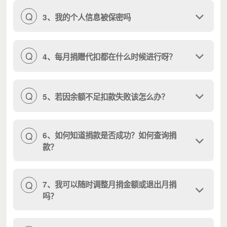
（眼界、认知和能力提升）
Q
3、我的个人信息被保密吗
大学生项目于 2021 年孵化落地，通过激发-赋能-创变三个
阶段，以同辈青年人陪伴的方式，引导大学生探索自我，
认识自己。
Q
4、每月捐赠代扣都在什么时候进行呀？
Q
5、若因余额不足扣款失败该怎么办？
Q
6、如何知道捐款是否成功？如何查询捐
款？
浩浩
是大学生项目赋能环节的一名受益者，今年 5 月，他
参与了 32小时能力提升实验室。一开始，浩浩
比较羞涩，
不敢主动参与
。
Q
7、我可以随时调整月捐金额或退出月捐
经过一天课程，导师鼓励他尽情绽放自己，学长引导他不
吗？
分对错、勇敢表达自己，同组的伙伴认真聆听每个人的观
点，浩浩开始
有自信想要参与讨论
。