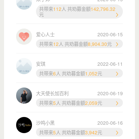
2011 年，高二的子沐，通过三个月的准备和努力，争取
到了一个代表学校参加国际中学生会议的机会。
共带来
112
人 共劝募金额
142,796.32
元
来到上海，他看到身边的同龄人，
思维活跃、勇于表达
，
讲着他没听过的“峰会”、“挑战赛”，聊着他不知道的“高
铁”、“动车”，描述着自己的美好计划。
爱心人士
2020-06-15
这些都让他深受触动，陷入沉思。
共带来
12
人 共劝募金额
8,904.30
元
为什么自己与这些学生的差异如此大？
为什么宁夏地区的学生鲜有丰富、优质的青年活动？
安琪
2022-06-11
2013 年，高考结束，子沐与十几位伙伴，一同创办了C公
共带来
6
人 共劝募金额
1,052
元
益，开始
联络、引进、举办优质青年公益活动
，同时，以
同龄人间的互相引导，影响青年人成长。
大天使长加百利
2020-06-19
共带来
5
人 共劝募金额
2,059
元
沙鸣小黑
2020-06-16
共带来
5
人 共劝募金额
3,942
元