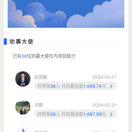
劝募大使
已有
36
位劝募大使在为项目助力
赵国敏
2024-02-21
共带来
38
人 共劝募金额
1,668.74
元
沈鹏
2024-02-21
共带来
36
人 共劝募金额
1,687.99
元