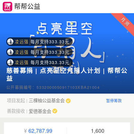
凌远强
每月支持333.33元
帮帮公益
凌远强
每月支持333.33元
凌远强
每月支持333.33元
凌远强
每月支持333.33元
凌远强
每月支持333.33元
凌远强
每月支持333.33元
凌远强
每月支持333.33元
慈善募捐 | 点亮星空月捐人计划 | 帮帮公
凌远强
每月支持333.33元
益
凌远强
每月支持333.33元
公开募捐编号：5332000050917103XBA21004
凌远强
每月支持333.33元
项目发起
三棵柚公益基金会
|
暂停筹款
凌远强
每月支持333.33元
善款接收
爱德基金会
|
杨晨曦
每月支持200.00元
杨晨曦
每月支持200.00元
¥
62,787.99
1,600