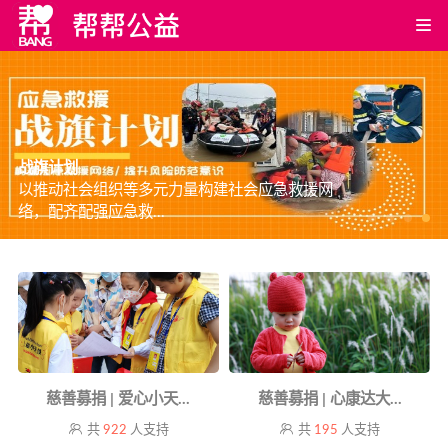
战旗计划
以推动社会组织等多元力量构建社会应急救援网
络，配齐配强应急救...
慈善募捐 | 爱心小天...
慈善募捐 | 心康达大...
共
922
人支持
共
195
人支持