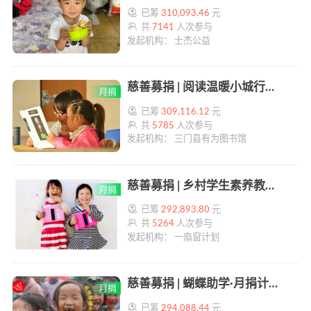
已筹
310,093.46
元
共
7141
人次参与
发起机构： 士杰公益
慈善募捐 | 阅读温暖小城行动 | 帮帮公益
已筹
309,116.12
元
共
5785
人次参与
发起机构： 三门县有为图书馆
慈善募捐 | 乡村学生素养教育募捐计划 | 帮帮公益
已筹
292,893.80
元
共
5264
人次参与
发起机构： 一扇窗计划
慈善募捐 | 蝴蝶助学·月捐计划 | 帮帮公益
已筹
294,088.44
元