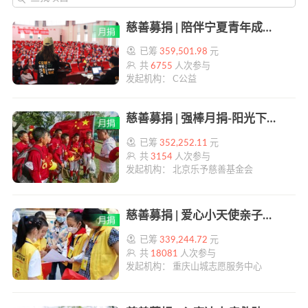
慈善募捐 | 陪伴宁夏青年成长 | 帮帮公益
已筹
359,501.98
元
共
6755
人次参与
发起机构： C公益
慈善募捐 | 强棒月捐-阳光下的棒少年 | 帮帮公益
已筹
352,252.11
元
共
3154
人次参与
发起机构： 北京乐予慈善基金会
慈善募捐 | 爱心小天使亲子义工月捐计划 | 帮帮公益
已筹
339,244.72
元
共
18081
人次参与
发起机构： 重庆山城志愿服务中心