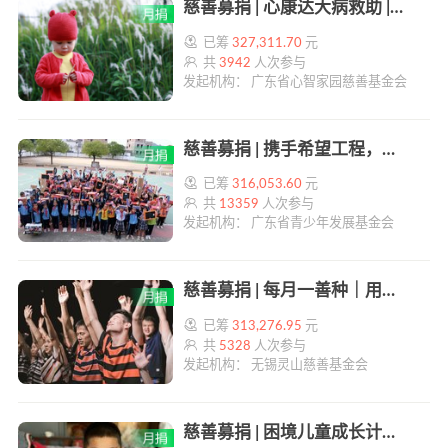
慈善募捐 | 心康达大病救助 | 帮帮公益
已筹
327,311.70
元
共
3942
人次参与
发起机构： 广东省心智家园慈善基金会
慈善募捐 | 携手希望工程，圆梦微心愿 | 帮帮公益
已筹
316,053.60
元
共
13359
人次参与
发起机构： 广东省青少年发展基金会
慈善募捐 | 每月一善种｜用我的能力支持他们的能力发展｜合木有学 | 帮帮公益
已筹
313,276.95
元
共
5328
人次参与
发起机构： 无锡灵山慈善基金会
慈善募捐 | 困境儿童成长计划 | 帮帮公益