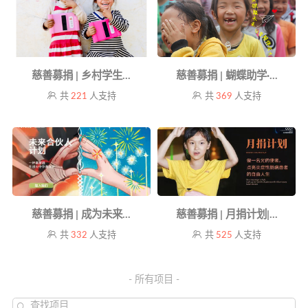
慈善募捐 | 乡村学生...
慈善募捐 | 蝴蝶助学·...
共
221
人支持
共
369
人支持
慈善募捐 | 成为未来...
慈善募捐 | 月捐计划|...
共
332
人支持
共
525
人支持
- 所有项目 -
查找项目