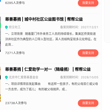
6295
人次参与
我要支持
慈善募捐 | 城中村社区公益图书馆 | 帮帮公益
欣立社工
备案到期时间：2027/12/21
一、立项背景 随着厦门市外来务工人员的持续增长，集美区侨英街道
浒井社区作为典型的人口导入型社区，其人员结构呈现多元化特征。在
此背...
7271
人次参与
我要支持
慈善募捐 | 仁爱助学一对一（随缘捐） | 帮帮公益
北京市仁爱慈善基金会
备案到期时间：2028/10/05
一、项目详情项目发起事由 有这样一些孩子，有的父母双亡或父母
一方去世，成为了孤儿； 有的被父母抛弃，成...
23738
人次参与
我要支持