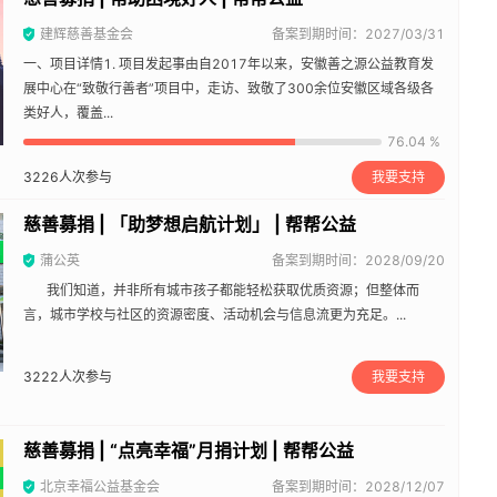
建辉慈善基金会
备案到期时间：2027/03/31
一、项目详情1. 项目发起事由自2017年以来，安徽善之源公益教育发
展中心在“致敬行善者”项目中，走访、致敬了300余位安徽区域各级各
类好人，覆盖...
76.04 %
3226
人次参与
我要支持
慈善募捐 | 「助梦想启航计划」 | 帮帮公益
蒲公英
备案到期时间：2028/09/20
我们知道，并非所有城市孩子都能轻松获取优质资源；但整体而
言，城市学校与社区的资源密度、活动机会与信息流更为充足。...
3222
人次参与
我要支持
慈善募捐 | “点亮幸福”月捐计划 | 帮帮公益
北京幸福公益基金会
备案到期时间：2028/12/07