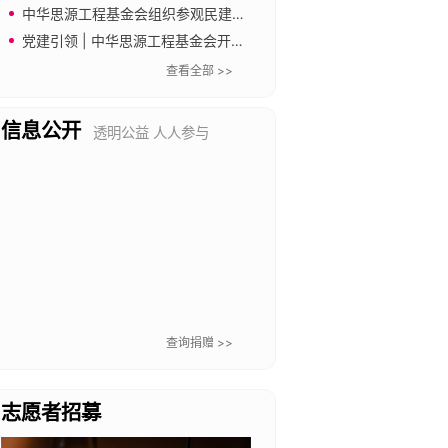
中华思源工程基金会组织参观民建中央会史馆
党建引领 | 中华思源工程基金会开展“传承长城精神 奋进新征程”主题党日暨工会文体活动
查看全部 >>
信息公开
透明公益 人人参与
查询捐赠 >>
志愿者招募