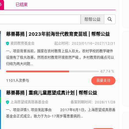
多
已结束
帮帮公益
慈善募捐 | 2023年前海世代教育麦苗班 | 帮帮公益
麦田教育基金会
起止时间：2023/01/16~2027/12/31
一、项目背景当前，国家在农村教育上投入巨大，农村学校的教学硬件
设施有了极大改善，然而农村教育环境依然严峻 。乡村教育的痛点可以
归结为两大问题...
67.74 %
1101
人次参与
我要支持
慈善募捐 | 重病儿童愿望成真计划 | 帮帮公益
上海愿望成真慈善基金会
备案到期时间：2028/11/28
一、项目详情1. 项目发起事由 2017年6月1日，上海愿望成真慈善
基金会正式成立，致力于为3-17周岁罹患重病的...