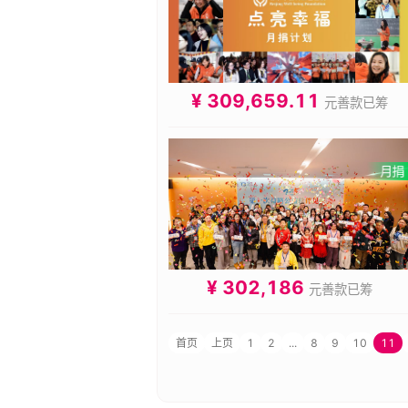
¥ 309,659.11
元善款已筹
¥ 302,186
元善款已筹
首页
上页
1
2
...
8
9
10
11