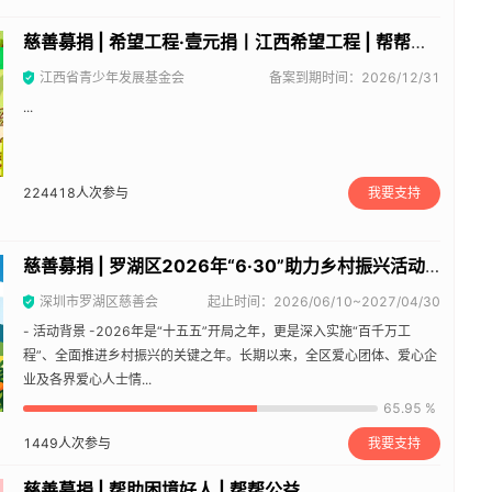
慈善募捐 | 希望工程·壹元捐丨江西希望工程 | 帮帮公益
江西省青少年发展基金会
备案到期时间：2026/12/31
...
224418
人次参与
我要支持
慈善募捐 | 罗湖区2026年“6·30”助力乡村振兴活动 | 帮帮公益
深圳市罗湖区慈善会
起止时间：2026/06/10~2027/04/30
- 活动背景 -2026年是“十五五”开局之年，更是深入实施“百千万工
程”、全面推进乡村振兴的关键之年。长期以来，全区爱心团体、爱心企
业及各界爱心人士情...
65.95 %
1449
人次参与
我要支持
慈善募捐 | 帮助困境好人 | 帮帮公益