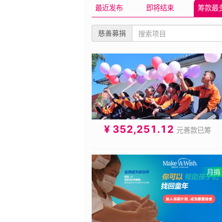
的社会服务与关爱支持。
最近发布
即将结束
筹款最
慈善募捐
¥ 352,251.12
元善款已筹