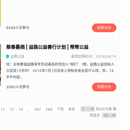
6569
人次参与
我要支持
慈善募捐 | 益路公益善行计划 | 帮帮公益
益路公益
备案到期时间：2028/08/15
哇！全体春城益路青年欢迎善良的你加入“咱们” （图，益路公益创始人
兰廷双13岁时） 2010年7月1日没有人预知未来会是什么样。但，14
岁乡村娃...
3560
人次参与
我要支持
共2876条
每
12
13
14
...
287
288
下页
末页
页显示