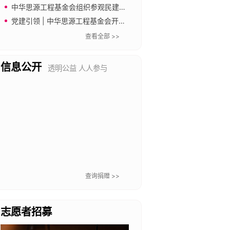
源，助力教育公平与普惠
中华思源工程基金会组织参观民建中央会史馆
党建引领 | 中华思源工程基金会开展“传承长城精神 奋进新征程”主题党日暨工会文体活动
查看全部 >>
信息公开
透明公益 人人参与
查询捐赠 >>
志愿者招募