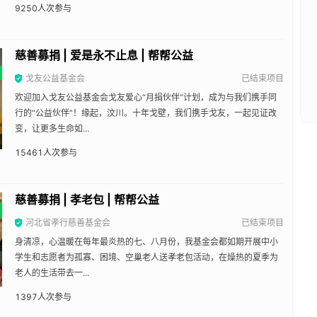
9250
人次参与
慈善募捐 | 爱是永不止息 | 帮帮公益
戈友公益基金会
已结束项目
欢迎加入戈友公益基金会戈友爱心“月捐伙伴”计划，成为与我们携手同
行的“公益伙伴”！缘起，汶川。十年戈壁，我们携手戈友，一起见证改
变，让更多生命如...
15461
人次参与
慈善募捐 | 孝老包 | 帮帮公益
河北省孝行慈善基金会
已结束项目
身清凉，心温暖在每年最炎热的七、八月份，我基金会都如期开展中小
学生和志愿者为孤寡、困境、空巢老人送孝老包活动，在燥热的夏季为
老人的生活带去一...
1397
人次参与