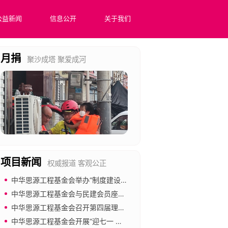
公益新闻
信息公开
关于我们
月捐
聚沙成塔 聚爱成河
项目新闻
权威报道 客观公正
中华思源工程基金会举办“制度建设与合规管理”专题培训
医院里的数字课堂
中华思源工程基金会与民建会员座谈 共促公益慈善事业发展
中华思源工程基金会召开第四届理事会第四次会议
在全国范围内医疗场景下构建数字化平台，通过“双师课堂”模式，共享优
中华思源工程基金会开展“迎七一 强党建 倡廉洁”主题党日活动