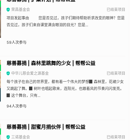
荣昌基金会
已结束项目
项目发起事由 您是否见过，孩子们期待帮助祈求改变的眼神？您是
否见过，孩子们来自课堂满含眼泪的目光？您是...
59
人次参与
慈善募捐 | 森林里跳舞的少女 | 帮帮公益
中华儿慈会爱之源基金
已结束项目
每个孩子在自己的世界里，都有着一个伟大的梦想▉ 森林里，花裙少女
又跳起了舞。▉ 树叶也唱起歌来，连阳光，也跟着风的节奏闪闪发亮。
▉ 这个舞台，只有...
94
人次参与
慈善募捐 | 甜蜜月捐伙伴 | 帮帮公益
三诺基金会
已结束项目