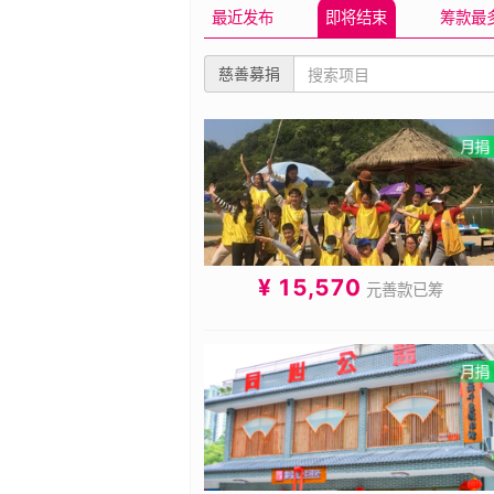
最近发布
即将结束
筹款最
慈善募捐
¥ 15,570
元善款已筹