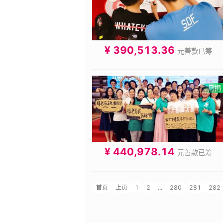
¥ 390,513.36
元善款已筹
¥ 440,978.14
元善款已筹
首页
上页
1
2
...
280
281
282