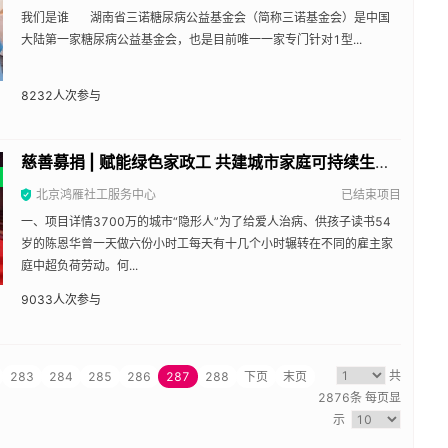
我们是谁 湖南省三诺糖尿病公益基金会（简称三诺基金会）是中国
大陆第一家糖尿病公益基金会，也是目前唯一一家专门针对1型...
8232
人次参与
慈善募捐 | 赋能绿色家政工 共建城市家庭可持续生活 | 鸿雁月捐 | 帮帮公益
北京鸿雁社工服务中心
已结束项目
一、项目详情3700万的城市“隐形人”为了给爱人治病、供孩子读书54
岁的陈恩华曾一天做六份小时工每天有十几个小时辗转在不同的雇主家
庭中超负荷劳动。何...
9033
人次参与
共
283
284
285
286
287
288
下页
末页
2876条
每页显
示