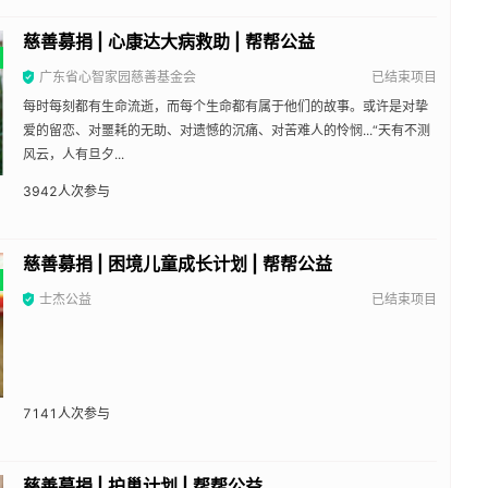
慈善募捐 | 心康达大病救助 | 帮帮公益
广东省心智家园慈善基金会
已结束项目
每时每刻都有生命流逝，而每个生命都有属于他们的故事。或许是对挚
爱的留恋、对噩耗的无助、对遗憾的沉痛、对苦难人的怜悯...“天有不测
风云，人有旦夕...
3942
人次参与
慈善募捐 | 困境儿童成长计划 | 帮帮公益
士杰公益
已结束项目
7141
人次参与
慈善募捐 | 护巢计划 | 帮帮公益