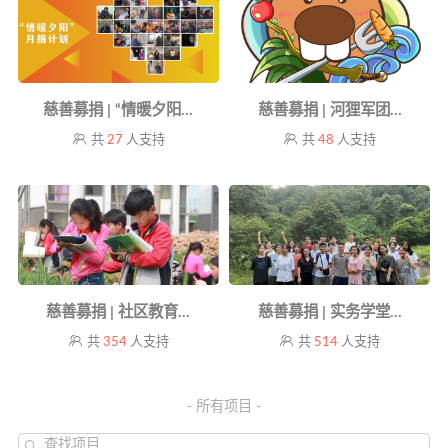
慈善募捐 | “情暖夕阳...
慈善募捐 | 河狸军团...
共
27
人支持
共
48
人支持
慈善募捐 | 社区教育...
慈善募捐 | 实务学堂...
共
354
人支持
共
514
人支持
- 所有项目 -
查找项目