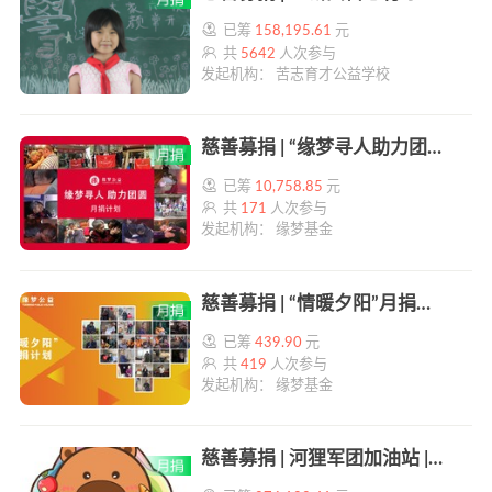
已筹
158,195.61
元
共
5642
人次参与
发起机构： 苦志育才公益学校
慈善募捐 | “缘梦寻人助力团圆”月捐计划 | 帮帮公益
已筹
10,758.85
元
共
171
人次参与
发起机构： 缘梦基金
慈善募捐 | “情暖夕阳”月捐计划 | 帮帮公益
已筹
439.90
元
共
419
人次参与
发起机构： 缘梦基金
慈善募捐 | 河狸军团加油站 | 帮帮公益