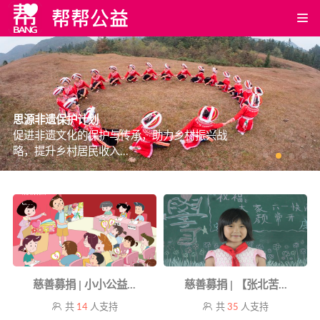
思源非遗保护计划
促进非遗文化的保护与传承，助力乡村振兴战
略，提升乡村居民收入...
慈善募捐 | 小小公益...
慈善募捐 | 【张北苦...
共
14
人支持
共
35
人支持