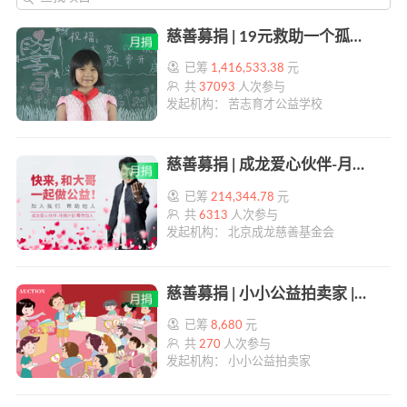
慈善募捐 | 19元救助一个孤儿 | 帮帮公益
已筹
1,416,533.38
元
共
37093
人次参与
发起机构： 苦志育才公益学校
慈善募捐 | 成龙爱心伙伴-月捐计划 | 帮帮公益
已筹
214,344.78
元
共
6313
人次参与
发起机构： 北京成龙慈善基金会
慈善募捐 | 小小公益拍卖家 | 帮帮公益
已筹
8,680
元
共
270
人次参与
发起机构： 小小公益拍卖家