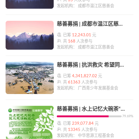
共
35
人次参与
发起机构： 成都市温江区慈善会
慈善募捐 | 成都市温江区慈善会寿安光芒慈善基金 | 帮帮公益
已筹
12,243.01
元
共
168
人次参与
发起机构： 成都市温江区慈善会
慈善募捐 | 抗洪救灾 希望同行 | 帮帮公益
已筹
4,341,827.02
元
共
61363
人次参与
发起机构： 广西青少年发展基金会
慈善募捐 | 水上记忆大碗茶“慈善助学项目” | 帮帮公益
79.69%
已筹
239,077.84
元
共
13345
人次参与
发起机构： 中华思源工程基金会