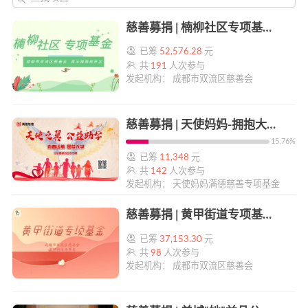
慈善募捐 | 楠柳社区专项基金 | 帮帮公益
已筹
52,576.28
元
共
191
人次参与
发起机构： 成都市双流区慈善会
慈善募捐 | 天使妈妈-拥抱大山角落的孩子 | 帮帮公益
15.76%
已筹
11,348
元
共
142
人次参与
发起机构： 天使妈妈满德慈善专项基金
慈善募捐 | 黄甲街道专项基金 | 帮帮公益
已筹
37,153.30
元
共
98
人次参与
发起机构： 成都市双流区慈善会