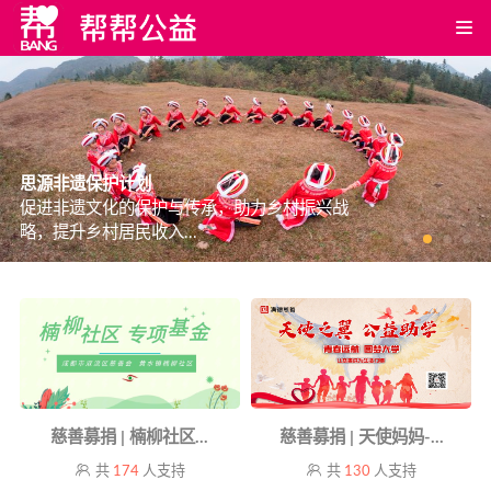
思源非遗保护计划
促进非遗文化的保护与传承，助力乡村振兴战
略，提升乡村居民收入...
慈善募捐 | 楠柳社区...
慈善募捐 | 天使妈妈-...
共
174
人支持
共
130
人支持