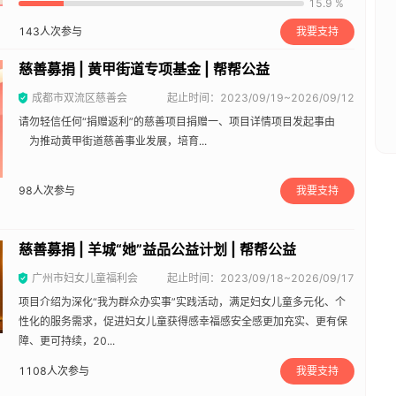
15.9 %
143
人次参与
我要支持
慈善募捐 | 黄甲街道专项基金 | 帮帮公益
成都市双流区慈善会
起止时间：2023/09/19~2026/09/12
请勿轻信任何“捐赠返利”的慈善项目捐赠一、项目详情项目发起事由
为推动黄甲街道慈善事业发展，培育...
98
人次参与
我要支持
慈善募捐 | 羊城“她”益品公益计划 | 帮帮公益
广州市妇女儿童福利会
起止时间：2023/09/18~2026/09/17
项目介绍为深化“我为群众办实事”实践活动，满足妇女儿童多元化、个
性化的服务需求，促进妇女儿童获得感幸福感安全感更加充实、更有保
障、更可持续，20...
1108
人次参与
我要支持