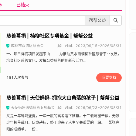
多
已结束
帮帮公益
慈善募捐 | 楠柳社区专项基金 | 帮帮公益
成都市双流区慈善会
起止时间：2023/09/15~2026/08/31
一、项目详情项目发起事由 为推动黄水镇楠柳社区慈善事业发展，
培育社区慈善文化，发挥公益慈善的创新和活力...
191
人次参与
我要支持
慈善募捐 | 天使妈妈-拥抱大山角落的孩子 | 帮帮公益
天使妈妈满德慈善专项基金
起止时间：2026/06/23~2026/08/31
又是一年蝉鸣盛夏，一年一度的高考落下帷幕。十二载寒窗苦读，无数
少年披星戴月、伏案耕耘，终于迎来了人生至关重要的一站。一张张亮
眼的成绩单，一份...