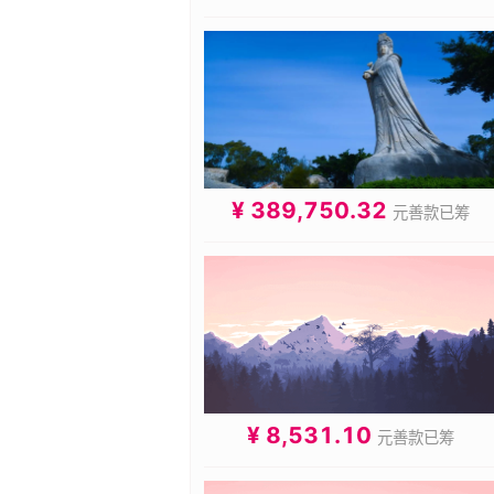
¥ 389,750.32
元善款已筹
¥ 8,531.10
元善款已筹