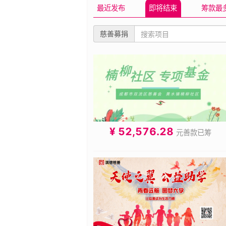
源，助力教育公平与普惠
最近发布
即将结束
筹款最
慈善募捐
¥ 52,576.28
元善款已筹