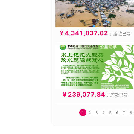
¥ 4,341,837.02
元善款已筹
¥ 239,077.84
元善款已筹
1
2
3
4
5
6
7
8