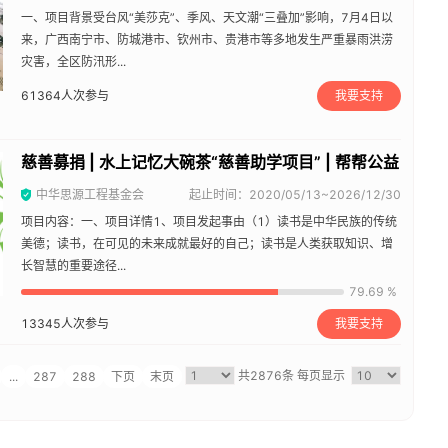
一、项目背景受台风“美莎克”、季风、天文潮“三叠加”影响，7月4日以
来，广西南宁市、防城港市、钦州市、贵港市等多地发生严重暴雨洪涝
灾害，全区防汛形...
61364
人次参与
我要支持
慈善募捐 | 水上记忆大碗茶“慈善助学项目” | 帮帮公益
中华思源工程基金会
起止时间：2020/05/13~2026/12/30
项目内容：一、项目详情1、项目发起事由（1）读书是中华民族的传统
美德；读书，在可见的未来成就最好的自己；读书是人类获取知识、增
长智慧的重要途径...
79.69 %
13345
人次参与
我要支持
共2876条
每页显示
...
287
288
下页
末页