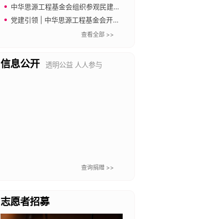
社会公众风险防范意识。
中华思源工程基金会组织参观民建中央会史馆
党建引领 | 中华思源工程基金会开展“传承长城精神 奋进新征程”主题党日暨工会文体活动
查看全部 >>
信息公开
透明公益 人人参与
查询捐赠 >>
志愿者招募