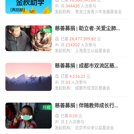
已筹
16,380,341.66
元
共
344420
人次参与
发起机构： 黑龙江省青少年发展基金会
慈善募捐 | 助立者-关爱尘肺病农民工 | 帮帮公益
已筹
28,477,399.82
元
共
214202
人次参与
发起机构： 上海袁立公益基金会
慈善募捐 | 成都市双流区慈善会“巾帼有你·金典护航”顶梁柱妇女赋能支持项目 | 帮帮公益
已筹
4,116.21
元
共
33
人次参与
发起机构： 成都市双流区慈善会
慈善募捐 | 伴随教师成长行动 | 帮帮公益
已筹
0.10
元
共
1
人次参与
发起机构： 北京市众安公益基金会