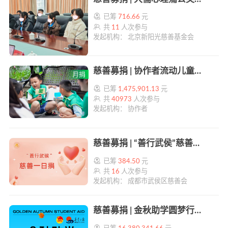
已筹
716.66
元
共
11
人次参与
发起机构： 北京新阳光慈善基金会
慈善募捐 | 协作者流动儿童支持计划 | 帮帮公益
已筹
1,475,901.13
元
共
40973
人次参与
发起机构： 协作者
慈善募捐 | “善行武侯”慈善一日捐 | 帮帮公益
已筹
384.50
元
共
16
人次参与
发起机构： 成都市武侯区慈善会
慈善募捐 | 金秋助学圆梦行动 | 帮帮公益