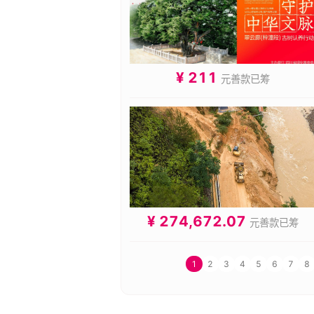
¥ 211
元善款已筹
¥ 274,672.07
元善款已筹
1
2
3
4
5
6
7
8