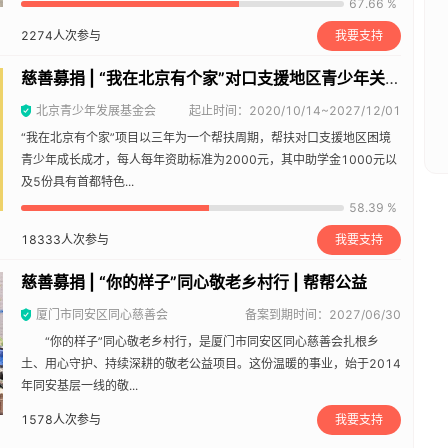
67.66 %
2274
人次参与
我要支持
慈善募捐 | “我在北京有个家”对口支援地区青少年关爱项目 | 帮帮公益
北京青少年发展基金会
起止时间：2020/10/14~2027/12/01
“我在北京有个家”项目以三年为一个帮扶周期，帮扶对口支援地区困境
青少年成长成才，每人每年资助标准为2000元，其中助学金1000元以
及5份具有首都特色...
58.39 %
18333
人次参与
我要支持
慈善募捐 | “你的样子”同心敬老乡村行 | 帮帮公益
厦门市同安区同心慈善会
备案到期时间：2027/06/30
“你的样子”同心敬老乡村行，是厦门市同安区同心慈善会扎根乡
土、用心守护、持续深耕的敬老公益项目。这份温暖的事业，始于2014
年同安基层一线的敬...
1578
人次参与
我要支持