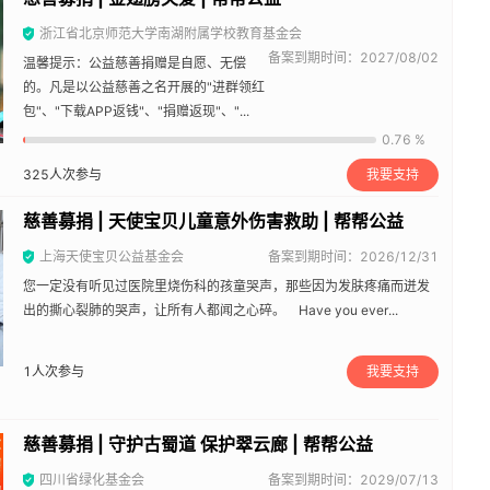
浙江省北京师范大学南湖附属学校教育基金会
备案到期时间：2027/08/02
温馨提示：公益慈善捐赠是自愿、无偿
的。凡是以公益慈善之名开展的"进群领红
包"、"下载APP返钱"、"捐赠返现"、"...
0.76 %
325
人次参与
我要支持
慈善募捐 | 天使宝贝儿童意外伤害救助 | 帮帮公益
上海天使宝贝公益基金会
备案到期时间：2026/12/31
您一定没有听见过医院里烧伤科的孩童哭声，那些因为发肤疼痛而迸发
出的撕心裂肺的哭声，让所有人都闻之心碎。 Have you ever...
1
人次参与
我要支持
慈善募捐 | 守护古蜀道 保护翠云廊 | 帮帮公益
四川省绿化基金会
备案到期时间：2029/07/13