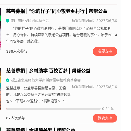
慈善募捐 | “你的样子”同心敬老乡村行 | 帮帮公益
厦门市同安区同心慈善会
备案到期时间：2027/06/30
“你的样子”同心敬老乡村行，是厦门市同安区同心慈善会扎根乡
土、用心守护、持续深耕的敬老公益项目。这份温暖的事业，始于2014
年同安基层一线的敬...
386
人次参与
我要支持
慈善募捐 | 乡村助学 百校百梦 | 帮帮公益
浙江省北京师范大学南湖附属学校教育基金会
备案到期时间：2027/08/10
温馨提示：公益慈善捐赠是自愿、无偿
的。凡是以公益慈善之名开展的"进群领红
包"、"下载APP返钱"、"捐赠返现"、"...
0.21 %
67
人次参与
我要支持
慈善募捐 | 金翅膀关爱 | 帮帮公益