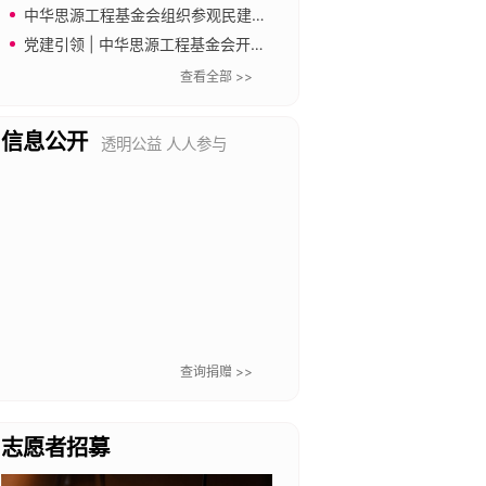
源，助力教育公平与普惠
中华思源工程基金会组织参观民建中央会史馆
党建引领 | 中华思源工程基金会开展“传承长城精神 奋进新征程”主题党日暨工会文体活动
查看全部 >>
信息公开
透明公益 人人参与
查询捐赠 >>
志愿者招募