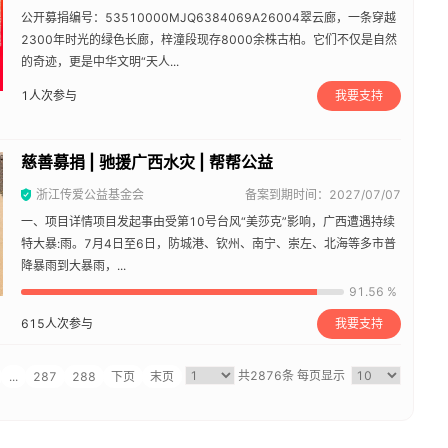
公开募捐编号：53510000MJQ6384069A26004翠云廊，一条穿越
2300年时光的绿色长廊，梓潼段现存8000余株古柏。它们不仅是自然
的奇迹，更是中华文明“天人...
1
人次参与
我要支持
慈善募捐 | 驰援广西水灾 | 帮帮公益
浙江传爱公益基金会
备案到期时间：2027/07/07
一、项目详情项目发起事由受第10号台风“美莎克”影响，广西遭遇持续
特大暴:雨。7月4日至6日，防城港、钦州、南宁、崇左、北海等多市普
降暴雨到大暴雨，...
91.56 %
615
人次参与
我要支持
共2876条
每页显示
...
287
288
下页
末页