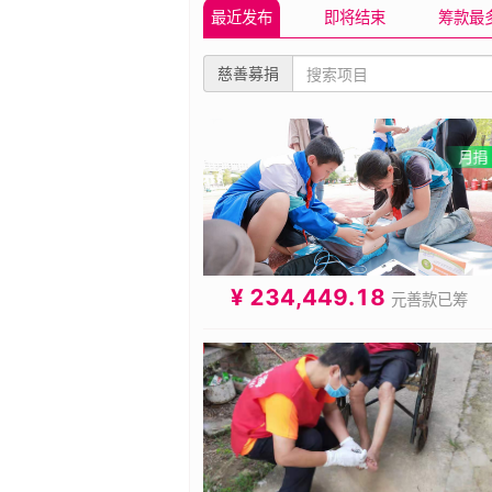
最近发布
即将结束
筹款最
慈善募捐
¥ 234,449.18
元善款已筹