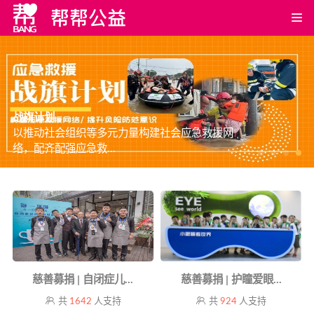
战旗计划
以推动社会组织等多元力量构建社会应急救援网
络，配齐配强应急救...
慈善募捐 | 自闭症儿...
慈善募捐 | 护瞳爱眼...
共
1642
人支持
共
924
人支持