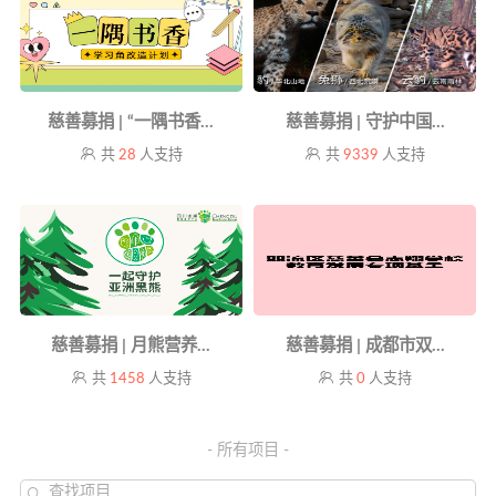
慈善募捐 | “一隅书香...
慈善募捐 | 守护中国...
共
28
人支持
共
9339
人支持
慈善募捐 | 月熊营养...
慈善募捐 | 成都市双...
共
1458
人支持
共
0
人支持
- 所有项目 -
查找项目