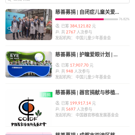
慈善募捐 | 自闭症儿童关爱项目 | 帮帮公益
76.82%
已筹
384,121.82
元
共
2767
人次参与
发起机构： 中国儿童少年基金会
慈善募捐 | 护瞳爱眼计划 | 帮帮公益
已筹
17,907.70
元
共
948
人次参与
发起机构： 中国儿童少年基金会
慈善募捐 | 器官捐献与移植事业公开募捐项目（月捐） | 帮帮公益
已筹
199,917.14
元
共
5697
人次参与
发起机构： 中国器官移植发展基金会