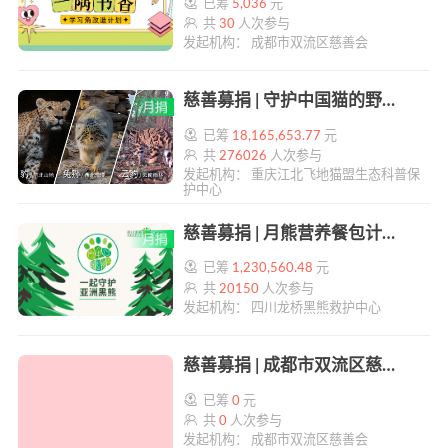
已筹
5,036
元
共
30
人次参与
发起机构： 成都市双流区慈善会
慈善募捐 | 守护中国猫的野生世界 | 帮帮公益
已筹
18,165,653.77
元
共
276026
人次参与
发起机构： 重庆江北飞地猫盟生态科普保
护中心
慈善募捐 | 月熊营养餐包计划 | 帮帮公益
已筹
1,230,560.48
元
共
20150
人次参与
发起机构： 四川龙桥黑熊救护中心
慈善募捐 | 成都市双流区慈善会志翔学校教育发展专项基金 | 帮帮公益
已筹
0
元
共
0
人次参与
发起机构： 成都市双流区慈善会