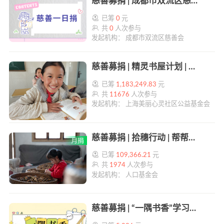
慈善募捐 | 成都市双流区慈善会“慈善一日捐” | 帮帮公益
已筹
0
元
共
0
人次参与
发起机构： 成都市双流区慈善会
慈善募捐 | 精灵书屋计划 | 帮帮公益
已筹
1,183,249.83
元
共
11676
人次参与
发起机构： 上海美丽心灵社区公益基金会
慈善募捐 | 拾穗行动 | 帮帮公益
已筹
109,366.21
元
共
1974
人次参与
发起机构： 人口基金会
慈善募捐 | “一隅书香”学习角改造计划 | 帮帮公益