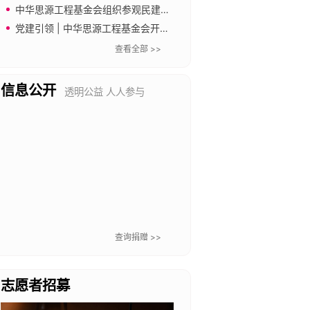
源，助力教育公平与普惠
中华思源工程基金会组织参观民建中央会史馆
党建引领 | 中华思源工程基金会开展“传承长城精神 奋进新征程”主题党日暨工会文体活动
查看全部 >>
信息公开
透明公益 人人参与
查询捐赠 >>
志愿者招募