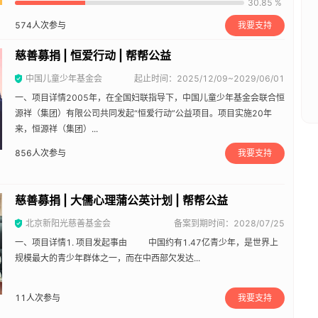
30.85 %
574
人次参与
我要支持
慈善募捐 | 恒爱行动 | 帮帮公益
中国儿童少年基金会
起止时间：2025/12/09~2029/06/01
一、项目详情2005年，在全国妇联指导下，中国儿童少年基金会联合恒
源祥（集团）有限公司共同发起“恒爱行动”公益项目。项目实施20年
来，恒源祥（集团）...
856
人次参与
我要支持
慈善募捐 | 大儒心理蒲公英计划 | 帮帮公益
北京新阳光慈善基金会
备案到期时间：2028/07/25
一、项目详情1. 项目发起事由 中国约有1.47亿青少年，是世界上
规模最大的青少年群体之一，而在中西部欠发达...
11
人次参与
我要支持