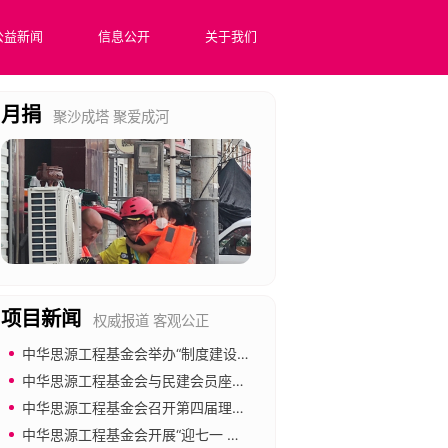
公益新闻
信息公开
关于我们
月捐
聚沙成塔 聚爱成河
项目新闻
权威报道 客观公正
中华思源工程基金会举办“制度建设与合规管理”专题培训
医院里的数字课堂
中华思源工程基金会与民建会员座谈 共促公益慈善事业发展
中华思源工程基金会召开第四届理事会第四次会议
在全国范围内医疗场景下构建数字化平台，通过“双师课堂”模式，共享优
中华思源工程基金会开展“迎七一 强党建 倡廉洁”主题党日活动