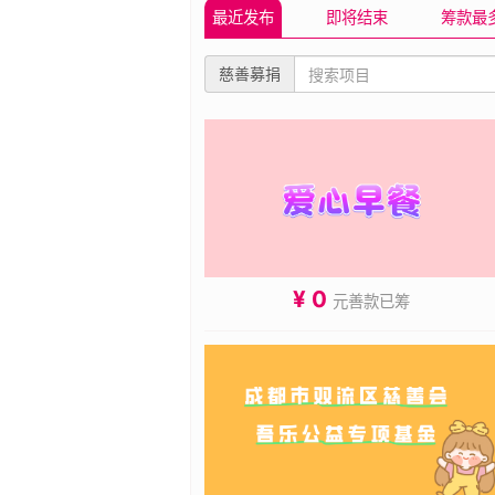
最近发布
即将结束
筹款最
慈善募捐
¥ 0
元善款已筹