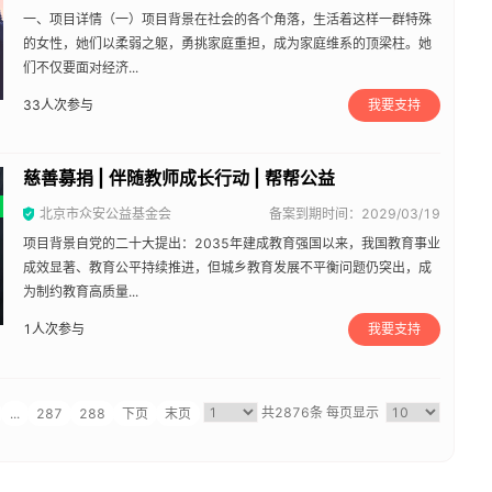
一、项目详情（一）项目背景在社会的各个角落，生活着这样一群特殊
的女性，她们以柔弱之躯，勇挑家庭重担，成为家庭维系的顶梁柱。她
们不仅要面对经济...
33
人次参与
我要支持
慈善募捐 | 伴随教师成长行动 | 帮帮公益
北京市众安公益基金会
备案到期时间：2029/03/19
项目背景自党的二十大提出：2035年建成教育强国以来，我国教育事业
成效显著、教育公平持续推进，但城乡教育发展不平衡问题仍突出，成
为制约教育高质量...
1
人次参与
我要支持
共2876条
每页显示
...
287
288
下页
末页