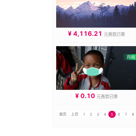
¥ 4,116.21
元善款已筹
¥ 0.10
元善款已筹
首页
上页
1
2
3
4
5
6
7
8