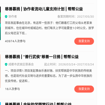
慈善募捐 | 协作者流动儿童支持计划 | 帮帮公益
协作者
备案到期时间：2027/05/30
项目发起事由在北京，有这样一些孩子：他们跟着打工的父母从老家来
到城市，住在城中村或城边村。他们每天上学可能要坐1小时公交，放学
后父母还没下班...
40974
人次参与
我要支持
慈善募捐 | “善行武侯”慈善一日捐 | 帮帮公益
成都市武侯区慈善会
起止时间：2026/03/24~2027/03/24
一、项目详情1.项目发起事由乐善好施、扶贫帮困是中华民族的传统美
德，也是现代社会文明与进步的重要标志。为了进一步弘扬中华民族的
优良传统，促进和...
16
人次参与
我要支持
慈善募捐 | 金秋助学圆梦行动 | 帮帮公益