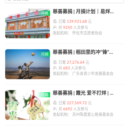
慈善募捐 | 月捐计划｜易烊千玺粉丝公益图书馆 | 帮帮公益
已筹
139,921.68
元
共
9250
人次参与
发起机构： 怀化市志愿者协会
慈善募捐 | 稻田里的冲“锋”少年 | 帮帮公益
已筹
27,276.64
元
共
683
人次参与
发起机构： 广东省青少年发展基金会
慈善募捐 | 霞光 爱不打烊 | 帮帮公益
已筹
227,569.72
元
共
6692
人次参与
发起机构： 苏州陈霞爱心慈善基金会