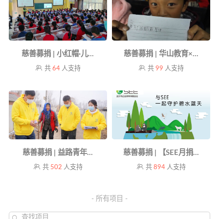
慈善募捐 | 小红帽·儿...
慈善募捐 | 华山教育×...
共
64
人支持
共
99
人支持
慈善募捐 | 益路青年...
慈善募捐 | 【SEE月捐...
共
502
人支持
共
894
人支持
- 所有项目 -
查找项目