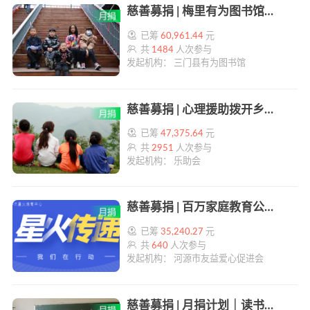
慈善募捐 | 梅里有为图书馆乡镇阅读陪伴计划 | 帮帮公益
已筹
60,961.44
元
共
1484
人次参与
发起机构： 三门县有为图书馆
慈善募捐 | 心理援助拨开乡村师生心理阴霾 | 帮帮公益
已筹
47,375.64
元
共
2951
人次参与
发起机构： 乐助会
慈善募捐 | 百万家庭教育公益讲师星火培育计划 | 帮帮公益
已筹
35,240.27
元
共
640
人次参与
发起机构： 河源市友益爱心促进会
慈善募捐 | 月捐计划｜读书笔记公益行动 | 帮帮公益