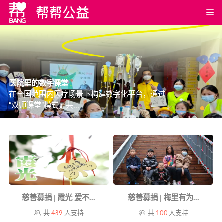
医院里的数字课堂
在全国范围内医疗场景下构建数字化平台，通过
“双师课堂”模式，共...
慈善募捐 | 霞光 爱不...
慈善募捐 | 梅里有为...
共
489
人支持
共
100
人支持