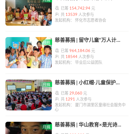
已筹
154,742.94
元
共
13539
人次参与
发起机构： 怀化市志愿者协会
慈善募捐 | 留守儿童“万人计划” | 帮帮公益
已筹
964,184.06
元
共
18544
人次参与
发起机构： 毕业后公益团队
慈善募捐 | 小红帽·儿童保护项目 | 帮帮公益
已筹
29,060
元
共
1291
人次参与
发起机构： 厦门市湖里区童缘社会服务中
心
慈善募捐 | 华山教育×是光诗歌 月捐计划 | 大山里的小诗人 | 帮帮公益