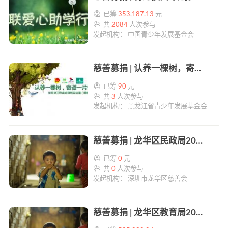
已筹
353,187.13
元
共
2084
人次参与
发起机构： 中国青少年发展基金会
慈善募捐 | 认养一棵树，寄语一片情 | 帮帮公益
已筹
90
元
共
3
人次参与
发起机构： 黑龙江省青少年发展基金会
慈善募捐 | 龙华区民政局2020年“广东扶贫济困日”活动 | 帮帮公益
已筹
0
元
共
0
人次参与
发起机构： 深圳市龙华区慈善会
慈善募捐 | 龙华区教育局2020年“广东扶贫济困日”活动 | 帮帮公益