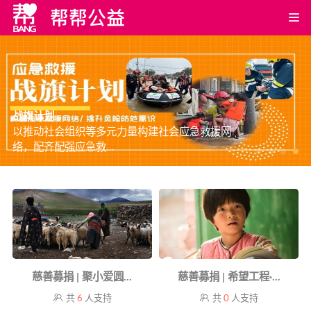
战旗计划
以推动社会组织等多元力量构建社会应急救援网
络，配齐配强应急救...
慈善募捐 | 聚小爱圆...
慈善募捐 | 希望工程·...
共
6
人支持
共
0
人支持