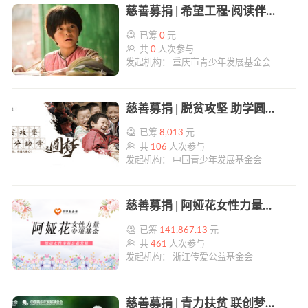
慈善募捐 | 希望工程·阅读伴成长 | 帮帮公益
已筹
0
元
共
0
人次参与
发起机构： 重庆市青少年发展基金会
慈善募捐 | 脱贫攻坚 助学圆梦 | 帮帮公益
已筹
8,013
元
共
106
人次参与
发起机构： 中国青少年发展基金会
慈善募捐 | 阿娅花女性力量专项基金 | 帮帮公益
已筹
141,867.13
元
共
461
人次参与
发起机构： 浙江传爱公益基金会
慈善募捐 | 青力扶贫 联创梦想——青联爱心助学行动 | 帮帮公益