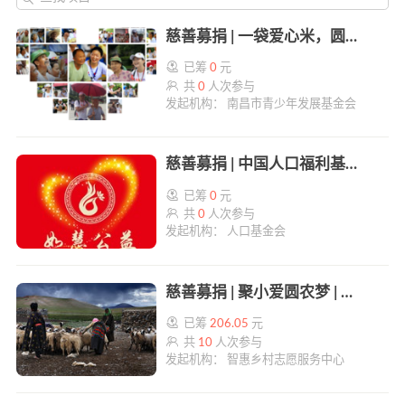
慈善募捐 | 一袋爱心米，圆孤寡老人的游园梦 | 帮帮公益
已筹
0
元
共
0
人次参与
发起机构： 南昌市青少年发展基金会
慈善募捐 | 中国人口福利基金会如慧公益慈善基金 | 帮帮公益
已筹
0
元
共
0
人次参与
发起机构： 人口基金会
慈善募捐 | 聚小爱圆农梦 | 帮帮公益
已筹
206.05
元
共
10
人次参与
发起机构： 智惠乡村志愿服务中心