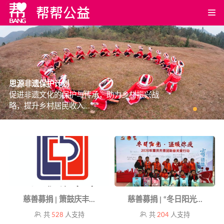
思源非遗保护计划
促进非遗文化的保护与传承，助力乡村振兴战
略，提升乡村居民收入...
慈善募捐 | 箫鼓庆丰...
慈善募捐 | “冬日阳光...
共
528
人支持
共
204
人支持