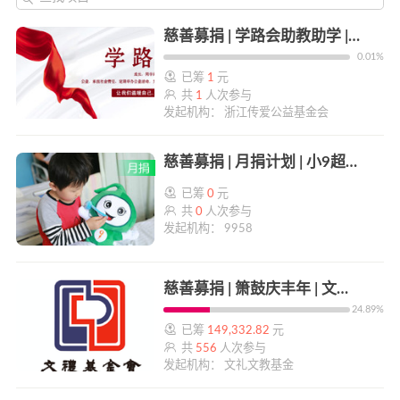
慈善募捐 | 学路会助教助学 | 帮帮公益
0.01%
已筹
1
元
共
1
人次参与
发起机构： 浙江传爱公益基金会
慈善募捐 | 月捐计划 | 小9超人急救行动 | 帮帮公益
已筹
0
元
共
0
人次参与
发起机构： 9958
慈善募捐 | 箫鼓庆丰年 | 文礼书院辛丑（2021）春节春联乐捐活动 | 帮帮公益
24.89%
已筹
149,332.82
元
共
556
人次参与
发起机构： 文礼文教基金