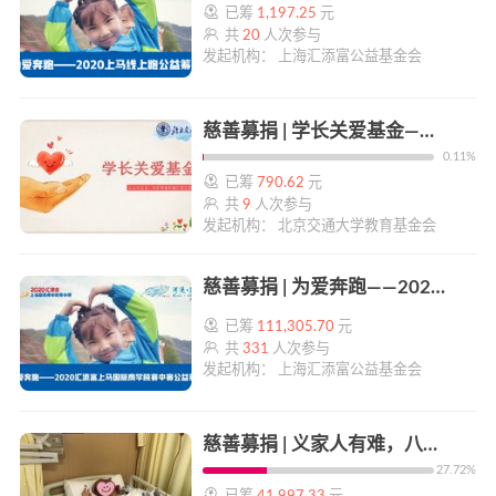
已筹
1,197.25
元
共
20
人次参与
发起机构： 上海汇添富公益基金会
慈善募捐 | 学长关爱基金—爱心车票 | 帮帮公益
0.11%
已筹
790.62
元
共
9
人次参与
发起机构： 北京交通大学教育基金会
慈善募捐 | 为爱奔跑——2020汇添富上马国际商学院赛中赛公益筹款 | 帮帮公益
已筹
111,305.70
元
共
331
人次参与
发起机构： 上海汇添富公益基金会
慈善募捐 | 义家人有难，八方来相助 | 帮帮公益
27.72%