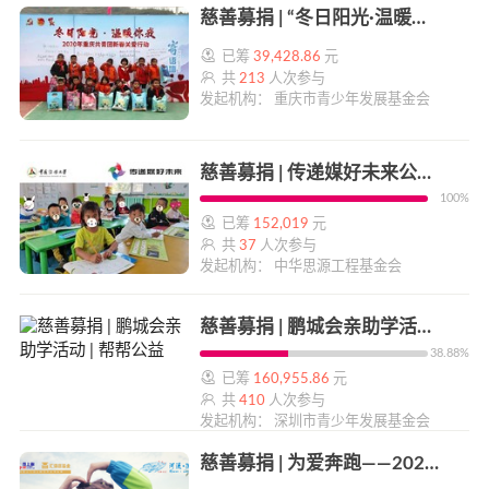
慈善募捐 | “冬日阳光·温暖你我”重庆共青团新春关爱行动 | 帮帮公益
已筹
39,428.86
元
共
213
人次参与
发起机构： 重庆市青少年发展基金会
慈善募捐 | 传递媒好未来公益助学 | 帮帮公益
100%
已筹
152,019
元
共
37
人次参与
发起机构： 中华思源工程基金会
慈善募捐 | 鹏城会亲助学活动 | 帮帮公益
38.88%
已筹
160,955.86
元
共
410
人次参与
发起机构： 深圳市青少年发展基金会
慈善募捐 | 为爱奔跑——2020上马线上跑公益筹款 | 帮帮公益