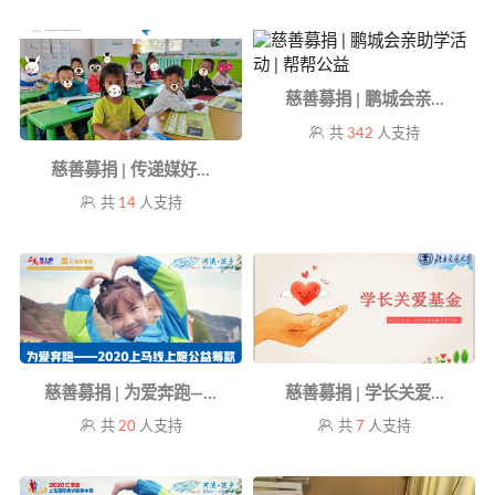
慈善募捐 | 鹏城会亲...
共
342
人支持
慈善募捐 | 传递媒好...
共
14
人支持
慈善募捐 | 为爱奔跑—...
慈善募捐 | 学长关爱...
共
20
人支持
共
7
人支持