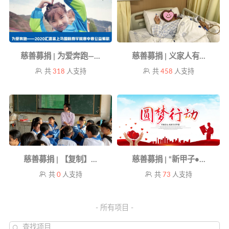
慈善募捐 | 为爱奔跑—...
慈善募捐 | 义家人有...
共
318
人支持
共
458
人支持
慈善募捐 | 【复制】...
慈善募捐 | “新甲子•...
共
0
人支持
共
73
人支持
- 所有项目 -
查找项目