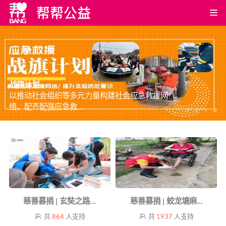
战旗计划
以推动社会组织等多元力量构建社会应急救援网
络，配齐配强应急救...
慈善募捐 | 玄奘之路...
慈善募捐 | 蛟龙塘麻...
共
864
人支持
共
1937
人支持