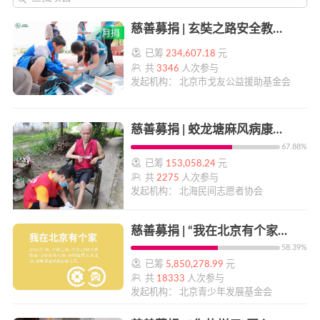
慈善募捐 | 玄奘之路安全教育计划 | 帮帮公益
已筹
234,607.18
元
共
3346
人次参与
发起机构： 北京市戈友公益援助基金会
慈善募捐 | 蛟龙塘麻风病康复老人临终陪伴资金 | 帮帮公益
67.88%
已筹
153,058.24
元
共
2275
人次参与
发起机构： 北海民间志愿者协会
慈善募捐 | “我在北京有个家”对口支援地区青少年关爱项目 | 帮帮公益
58.39%
已筹
5,850,278.99
元
共
18333
人次参与
发起机构： 北京青少年发展基金会