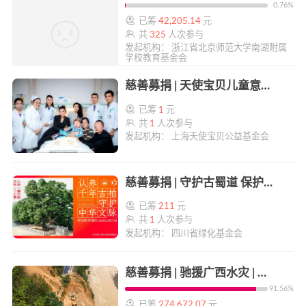
0.76%
已筹
42,205.14
元
共
325
人次参与
发起机构： 浙江省北京师范大学南湖附属
学校教育基金会
慈善募捐 | 天使宝贝儿童意外伤害救助 | 帮帮公益
已筹
1
元
共
1
人次参与
发起机构： 上海天使宝贝公益基金会
慈善募捐 | 守护古蜀道 保护翠云廊 | 帮帮公益
已筹
211
元
共
1
人次参与
发起机构： 四川省绿化基金会
慈善募捐 | 驰援广西水灾 | 帮帮公益
91.56%
已筹
274,672.07
元