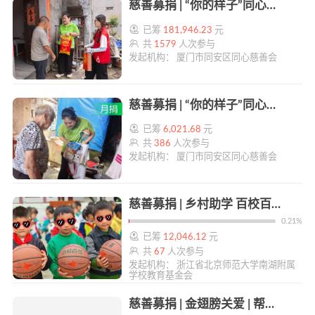
慈善募捐 | “你的样子”同心敬老乡村行 | 帮帮公益
已筹
181,946.23
元
共
1579
人次参与
发起机构： 厦门市同安区同心慈善会
慈善募捐 | “你的样子”同心敬老乡村行 | 帮帮公益
已筹
6,021.68
元
共
386
人次参与
发起机构： 厦门市同安区同心慈善会
慈善募捐 | 乡村助学 百校百梦 | 帮帮公益
0.21%
已筹
12,046.12
元
共
67
人次参与
发起机构： 浙江省北京师范大学南湖附属
学校教育基金会
慈善募捐 | 金翅膀关爱 | 帮帮公益