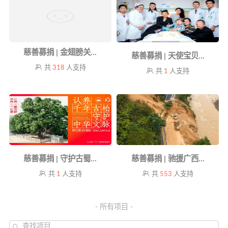
慈善募捐 | 金翅膀关...
慈善募捐 | 天使宝贝...
共
318
人支持
共
1
人支持
慈善募捐 | 守护古蜀...
慈善募捐 | 驰援广西...
共
1
人支持
共
553
人支持
- 所有项目 -
查找项目