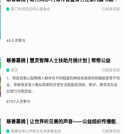
厦门市同安区同心慈善会
已结束项目
45
人次参与
慈善募捐 | 慧灵智障人士扶助月捐计划 | 帮帮公益
慧灵
已结束项目
1、项目背景心智障碍人群存在不同程度的神经系统损伤和脑部发育不完
全，导致很多常人看似简单的日常生活技能如洗脸、刷牙、更衣及社会
日常行为规范如...
8797
人次参与
慈善募捐 | 让世界听见善的声音——公益组织传播能力提升计划 | 帮帮公益
福建省青山传统文化发展基金会
已结束项目