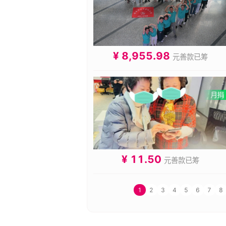
¥ 8,955.98
元善款已筹
¥ 11.50
元善款已筹
1
2
3
4
5
6
7
8