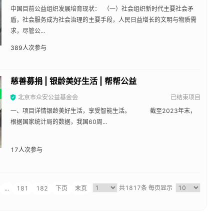
中国目前公益组织发展培育现状： （一）社会组织新时代主要社会矛
盾，社会服务成为社会治理的主要手段，人民日益增长的文明与物质需
求，尽管公...
389
人次参与
慈善募捐 | 银龄美好生活 | 帮帮公益
北京市众安公益基金会
已结束项目
一、项目详情银龄美好生活，享受智能生活。 截至2023年末，
根据国家统计局的数据，我国60周...
17
人次参与
共1817条
每页显示
...
181
182
下页
末页