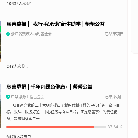
10635
人次参与
慈善募捐 | “我行·我承诺”新生助学 | 帮帮公益
浙江省残疾人福利基金会
已结束项目
248
人次参与
慈善募捐 | 千年舟绿色健康+ | 帮帮公益
中华思源工程基金会
已结束项目
1、项目简介党的二十大明确提出了新时代新征程的中心任务与奋斗目
标。服从、服务好这一中心任务与奋斗目标，正是慈善事业的责任使
命，是贯彻落实二十...
87.64 %
6479
人次参与