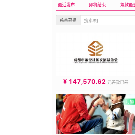
的社会服务与关爱支持。
最近发布
即将结束
筹款最
慈善募捐
¥ 147,570.62
元善款已筹