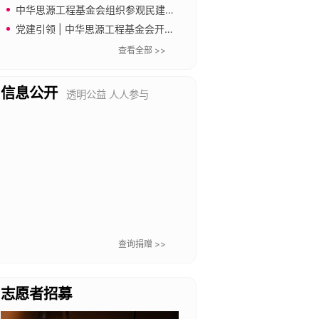
中华思源工程基金会组织参观民建中央会史馆
党建引领 | 中华思源工程基金会开展“传承长城精神 奋进新征程”主题党日暨工会文体活动
查看全部 >>
信息公开
透明公益 人人参与
查询捐赠 >>
志愿者招募