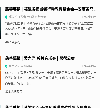
慈善募捐 | 福建省担当者行动教育基金会—安厦茶马古道专项公益基金 | 帮帮公益
福建省担当者行动教育基金会
已结束项目
“福建省担当者行动教育基金会-安厦茶马古道专项公益基金”正式成立
2023年6月3日，由厦门市安溪商会、安溪县青年商会李宏泽、杨江
勇、张亚练、黄仕塔、...
49
人次参与
慈善募捐 | 爱之光·慈善音乐会 | 帮帮公益
爱之光防盲基金会
已结束项目
CONCERT[看见・听见]爱之光二十周年慈善音乐会当旋律承载善意，当
微光汇聚成炬，一场以爱为名的音乐盛宴，即将为乡村儿童的“视”界点
亮希望。“看见・听...
338
人次参与
慈善募捐 | 慈竹同心•丹青传善暨青竹社第九届书画艺术公益展 | 帮帮公益