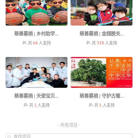
慈善募捐 | 乡村助学...
慈善募捐 | 金翅膀关...
共
66
人支持
共
318
人支持
慈善募捐 | 天使宝贝...
慈善募捐 | 守护古蜀...
共
1
人支持
共
1
人支持
- 所有项目 -
查找项目