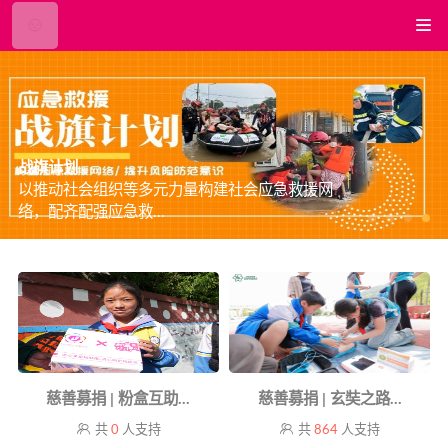
战旗计划
以推动社会组织等多元力量构建社会应急救援网
络，配齐配强应急救...
慈善募捐 | 粉盒互助...
慈善募捐 | 玄奘之路...
共
0
人支持
共
864
人支持