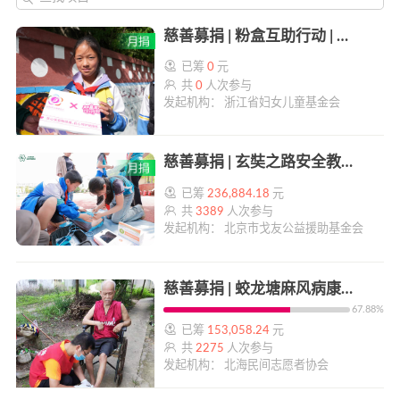
慈善募捐 | 粉盒互助行动 | 帮帮公益
已筹
0
元
共
0
人次参与
发起机构： 浙江省妇女儿童基金会
慈善募捐 | 玄奘之路安全教育计划 | 帮帮公益
已筹
236,884.18
元
共
3389
人次参与
发起机构： 北京市戈友公益援助基金会
慈善募捐 | 蛟龙塘麻风病康复老人临终陪伴资金 | 帮帮公益
67.88%
已筹
153,058.24
元
共
2275
人次参与
发起机构： 北海民间志愿者协会