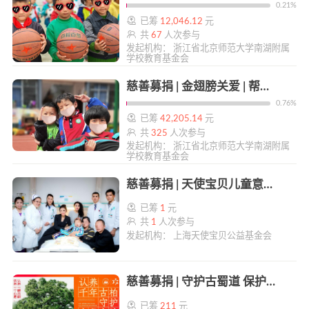
0.21%
已筹
12,046.12
元
共
67
人次参与
发起机构： 浙江省北京师范大学南湖附属
学校教育基金会
慈善募捐 | 金翅膀关爱 | 帮帮公益
0.76%
已筹
42,205.14
元
共
325
人次参与
发起机构： 浙江省北京师范大学南湖附属
学校教育基金会
慈善募捐 | 天使宝贝儿童意外伤害救助 | 帮帮公益
已筹
1
元
共
1
人次参与
发起机构： 上海天使宝贝公益基金会
慈善募捐 | 守护古蜀道 保护翠云廊 | 帮帮公益
已筹
211
元